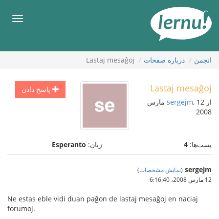
رود
ه
فهرس
حتوا
انجمن
درباره صفحات
Lastaj mesaĝoj
Lastaj mesaĝoj
پاسخ دادن
از
sergejm
, 12 مارس
2008
پست‌ها:
4
زبان:
Esperanto
sergejm
(
نمایش مشخصات
)
12 مارس 2008،‏ 6:16:40
Ne estas eble vidi duan paĝon de lastaj mesaĝoj en naciaj
forumoj.