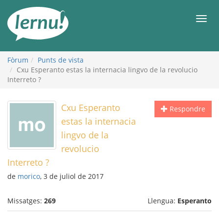
Al
contingut
Men
Fòrum
Punts de vista
Cxu Esperanto estas la internacia lingvo de la revolucio
Interreto ?
Cxu Esperanto
Respondre
estas la internacia
lingvo de la
revolucio
Interreto ?
de
morico
, 3 de juliol de 2017
Missatges:
269
Llengua:
Esperanto