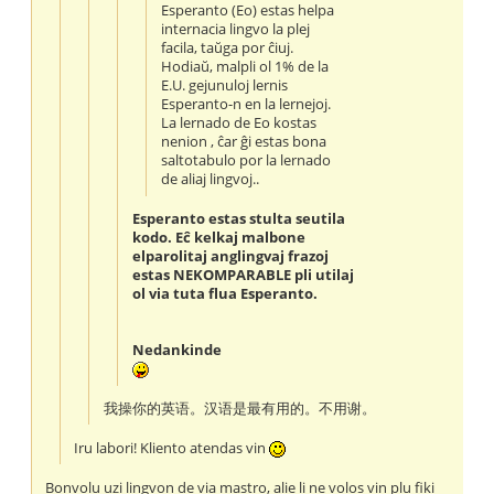
Esperanto (Eo) estas helpa
internacia lingvo la plej
facila, taŭga por ĉiuj.
Hodiaŭ, malpli ol 1% de la
E.U. gejunuloj lernis
Esperanto-n en la lernejoj.
La lernado de Eo kostas
nenion , ĉar ĝi estas bona
saltotabulo por la lernado
de aliaj lingvoj..
Esperanto estas stulta seutila
kodo. Eĉ kelkaj malbone
elparolitaj anglingvaj frazoj
estas NEKOMPARABLE pli utilaj
ol via tuta flua Esperanto.
Nedankinde
我操你的英语。汉语是最有用的。不用谢。
Iru labori! Kliento atendas vin
Bonvolu uzi lingvon de via mastro, alie li ne volos vin plu fiki