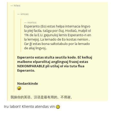
hilex:
vincas:
morico:
Esperanto (Eo) estas helpa internacia lingvo
la plej facila, taŭga por ĉiuj. Hodiaŭ, malpli ol
1% de la E.U. gejunuloj lernis Esperanto-n en
la lernejoj. La lernado de Eo kostas nenion ,
ĉar ĝi estas bona saltotabulo por la lernado
de aliaj lingvoj..
Esperanto estas stulta seutila kodo. Eĉ kelkaj
malbone elparolitaj anglingvaj frazoj estas
NEKOMPARABLE pli utilaj ol via tuta flua
Esperanto.
Nedankinde
我操你的英语。汉语是最有用的。不用谢。
Iru labori! Kliento atendas vin