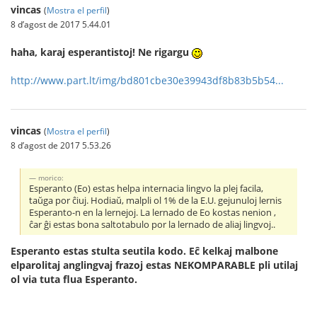
vincas
(
Mostra el perfil
)
8 d’agost de 2017 5.44.01
haha, karaj esperantistoj! Ne rigargu
http://www.part.lt/img/bd801cbe30e39943df8b83b5b54...
vincas
(
Mostra el perfil
)
8 d’agost de 2017 5.53.26
morico:
Esperanto (Eo) estas helpa internacia lingvo la plej facila,
taŭga por ĉiuj. Hodiaŭ, malpli ol 1% de la E.U. gejunuloj lernis
Esperanto-n en la lernejoj. La lernado de Eo kostas nenion ,
ĉar ĝi estas bona saltotabulo por la lernado de aliaj lingvoj..
Esperanto estas stulta seutila kodo. Eĉ kelkaj malbone
elparolitaj anglingvaj frazoj estas NEKOMPARABLE pli utilaj
ol via tuta flua Esperanto.