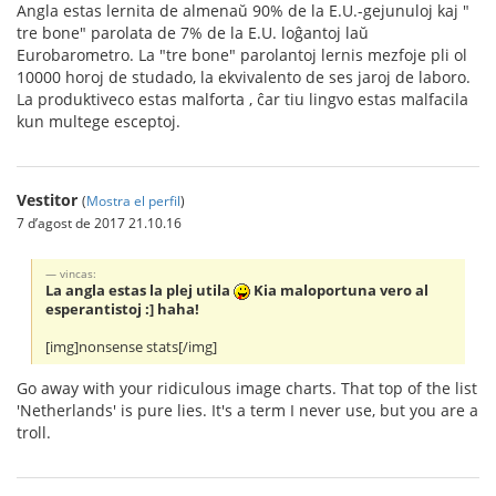
Angla estas lernita de almenaŭ 90% de la E.U.-gejunuloj kaj "
tre bone" parolata de 7% de la E.U. loĝantoj laŭ
Eurobarometro. La "tre bone" parolantoj lernis mezfoje pli ol
10000 horoj de studado, la ekvivalento de ses jaroj de laboro.
La produktiveco estas malforta , ĉar tiu lingvo estas malfacila
kun multege esceptoj.
Vestitor
(
Mostra el perfil
)
7 d’agost de 2017 21.10.16
vincas:
La angla estas la plej utila
Kia maloportuna vero al
esperantistoj :] haha!
[img]nonsense stats[/img]
Go away with your ridiculous image charts. That top of the list
'Netherlands' is pure lies. It's a term I never use, but you are a
troll.