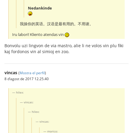
Nedankinde
我操你的英语。汉语是最有用的。不用谢。
Iru labori! Kliento atendas vin
Bonvolu uzi lingvon de via mastro, alie li ne volos vin plu fiki
kaj fordonos vin al simioj en zoo.
vincas
(
Mostra el perfil
)
8 d’agost de 2017 12.25.40
hilex:
vincas:
hilex:
vincas:
morico: