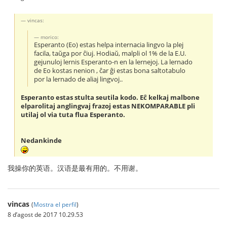
vincas:
morico:
Esperanto (Eo) estas helpa internacia lingvo la plej
facila, taŭga por ĉiuj. Hodiaŭ, malpli ol 1% de la E.U.
gejunuloj lernis Esperanto-n en la lernejoj. La lernado
de Eo kostas nenion , ĉar ĝi estas bona saltotabulo
por la lernado de aliaj lingvoj..
Esperanto estas stulta seutila kodo. Eĉ kelkaj malbone
elparolitaj anglingvaj frazoj estas NEKOMPARABLE pli
utilaj ol via tuta flua Esperanto.
Nedankinde
我操你的英语。汉语是最有用的。不用谢。
vincas
(
Mostra el perfil
)
8 d’agost de 2017 10.29.53