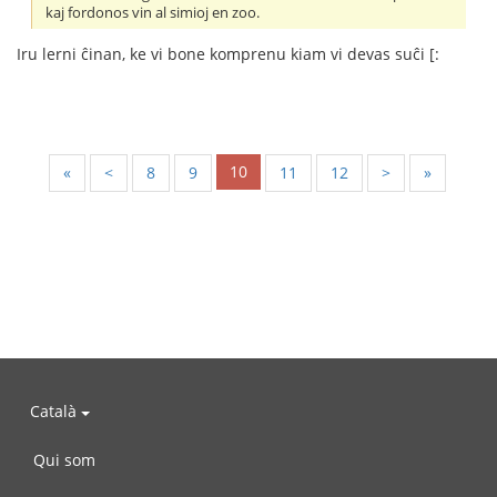
kaj fordonos vin al simioj en zoo.
Iru lerni ĉinan, ke vi bone komprenu kiam vi devas suĉi [:
10
«
<
8
9
11
12
>
»
Català
Qui som