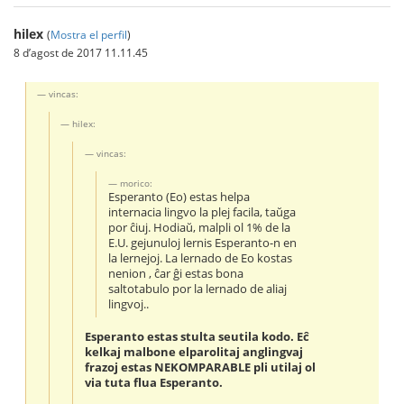
hilex
(
Mostra el perfil
)
8 d’agost de 2017 11.11.45
vincas:
hilex:
vincas:
morico:
Esperanto (Eo) estas helpa
internacia lingvo la plej facila, taŭga
por ĉiuj. Hodiaŭ, malpli ol 1% de la
E.U. gejunuloj lernis Esperanto-n en
la lernejoj. La lernado de Eo kostas
nenion , ĉar ĝi estas bona
saltotabulo por la lernado de aliaj
lingvoj..
Esperanto estas stulta seutila kodo. Eĉ
kelkaj malbone elparolitaj anglingvaj
frazoj estas NEKOMPARABLE pli utilaj ol
via tuta flua Esperanto.