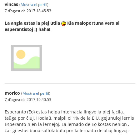
vincas
(
Mostra el perfil
)
7 d’agost de 2017 18.45.53
La angla estas la plej utila
Kia maloportuna vero al
esperantistoj :] haha!
morico
(
Mostra el perfil
)
7 d’agost de 2017 19.40.53
Esperanto (Eo) estas helpa internacia lingvo la plej facila,
taŭga por ĉiuj. Hodiaŭ, malpli ol 1% de la E.U. gejunuloj lernis
Esperanto-n en la lernejoj. La lernado de Eo kostas nenion ,
ĉar ĝi estas bona saltotabulo por la lernado de aliaj lingvoj.