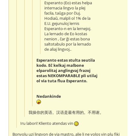
Esperanto (Eo) estas helpa
internacia lingvo la plej
facila, taŭga por ĉiuj.
Hodiaŭ, malpli ol 1% de la
E.U. gejunuloj lernis
Esperanto-n en la lernejoj.
La lernado de Eo kostas
nenion , ĉar ĝi estas bona
saltotabulo por la lernado
de aliaj lingvoj..
Esperanto estas stulta seutila
kodo. Eĉ kelkaj malbone
elparolitaj anglingvaj frazoj
estas NEKOMPARABLE pli utilaj
ol via tuta flua Esperanto.
Nedankinde
我操你的英语。汉语是最有用的。不用谢。
Iru labori! Kliento atendas vin
Bonvolu uzi lingvon de via mastro, alie li ne volos vin plu fiki