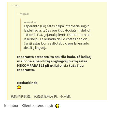
hilex:
vincas:
morico:
Esperanto (Eo) estas helpa internacia lingvo
la plej facila, taŭga por ĉiuj. Hodiaŭ, malpli ol
1% de la E.U. gejunuloj lernis Esperanto-n en
la lernejoj. La lernado de Eo kostas nenion ,
ĉar ĝi estas bona saltotabulo por la lernado
de aliaj lingvoj..
Esperanto estas stulta seutila kodo. Eĉ kelkaj
malbone elparolitaj anglingvaj frazoj estas
NEKOMPARABLE pli utilaj ol via tuta flua
Esperanto.
Nedankinde
我操你的英语。汉语是最有用的。不用谢。
Iru labori! Kliento atendas vin