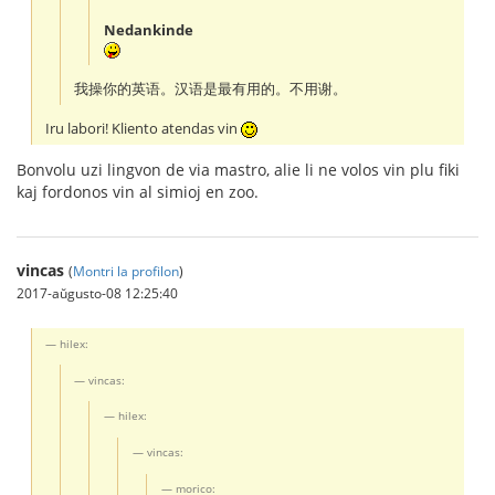
Nedankinde
我操你的英语。汉语是最有用的。不用谢。
Iru labori! Kliento atendas vin
Bonvolu uzi lingvon de via mastro, alie li ne volos vin plu fiki
kaj fordonos vin al simioj en zoo.
vincas
(
Montri la profilon
)
2017-aŭgusto-08 12:25:40
hilex:
vincas:
hilex:
vincas:
morico: