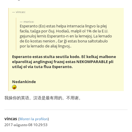
vincas:
morico:
Esperanto (Eo) estas helpa internacia lingvo la plej
facila, taŭga por ĉiuj. Hodiaŭ, malpli ol 1% de la E.U.
gejunuloj lernis Esperanto-n en la lernejoj. La lernado
de Eo kostas nenion , ĉar ĝi estas bona saltotabulo
por la lernado de aliaj lingvoj..
Esperanto estas stulta seutila kodo. Eĉ kelkaj malbone
elparolitaj anglingvaj frazoj estas NEKOMPARABLE pli
utilaj ol via tuta flua Esperanto.
Nedankinde
我操你的英语。汉语是最有用的。不用谢。
vincas
(
Montri la profilon
)
2017-aŭgusto-08 10:29:53