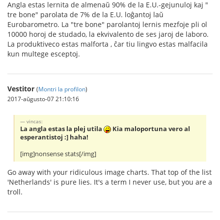
Angla estas lernita de almenaŭ 90% de la E.U.-gejunuloj kaj "
tre bone" parolata de 7% de la E.U. loĝantoj laŭ
Eurobarometro. La "tre bone" parolantoj lernis mezfoje pli ol
10000 horoj de studado, la ekvivalento de ses jaroj de laboro.
La produktiveco estas malforta , ĉar tiu lingvo estas malfacila
kun multege esceptoj.
Vestitor
(
Montri la profilon
)
2017-aŭgusto-07 21:10:16
vincas:
La angla estas la plej utila
Kia maloportuna vero al
esperantistoj :] haha!
[img]nonsense stats[/img]
Go away with your ridiculous image charts. That top of the list
'Netherlands' is pure lies. It's a term I never use, but you are a
troll.