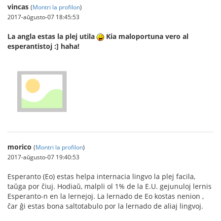
vincas
(
Montri la profilon
)
2017-aŭgusto-07 18:45:53
La angla estas la plej utila
Kia maloportuna vero al
esperantistoj :] haha!
morico
(
Montri la profilon
)
2017-aŭgusto-07 19:40:53
Esperanto (Eo) estas helpa internacia lingvo la plej facila,
taŭga por ĉiuj. Hodiaŭ, malpli ol 1% de la E.U. gejunuloj lernis
Esperanto-n en la lernejoj. La lernado de Eo kostas nenion ,
ĉar ĝi estas bona saltotabulo por la lernado de aliaj lingvoj.