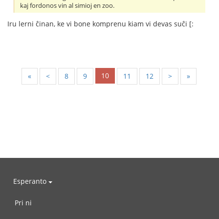
kaj fordonos vin al simioj en zoo.
Iru lerni ĉinan, ke vi bone komprenu kiam vi devas suĉi [:
10
«
<
8
9
11
12
>
»
Esperanto
Pri ni