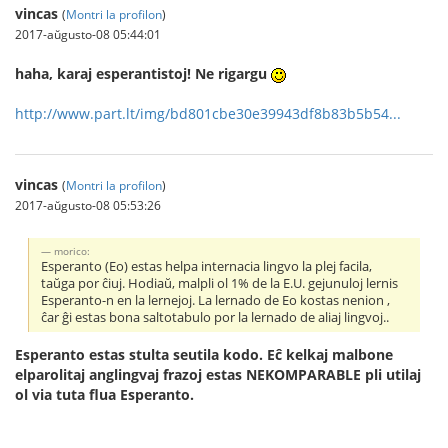
vincas
(
Montri la profilon
)
2017-aŭgusto-08 05:44:01
haha, karaj esperantistoj! Ne rigargu
http://www.part.lt/img/bd801cbe30e39943df8b83b5b54...
vincas
(
Montri la profilon
)
2017-aŭgusto-08 05:53:26
morico:
Esperanto (Eo) estas helpa internacia lingvo la plej facila,
taŭga por ĉiuj. Hodiaŭ, malpli ol 1% de la E.U. gejunuloj lernis
Esperanto-n en la lernejoj. La lernado de Eo kostas nenion ,
ĉar ĝi estas bona saltotabulo por la lernado de aliaj lingvoj..
Esperanto estas stulta seutila kodo. Eĉ kelkaj malbone
elparolitaj anglingvaj frazoj estas NEKOMPARABLE pli utilaj
ol via tuta flua Esperanto.