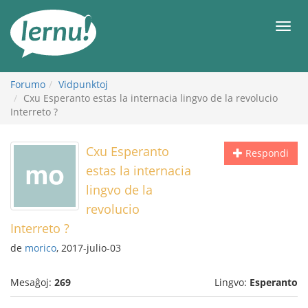
Al
la
Men
enhavo
Forumo
Vidpunktoj
Cxu Esperanto estas la internacia lingvo de la revolucio
Interreto ?
Cxu Esperanto
Respondi
estas la internacia
lingvo de la
revolucio
Interreto ?
de
morico
, 2017-julio-03
Mesaĝoj:
269
Lingvo:
Esperanto