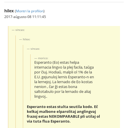
hilex
(
Montri la profilon
)
2017-aŭgusto-08 11:11:45
vincas:
hilex:
vincas:
morico:
Esperanto (Eo) estas helpa
internacia lingvo la plej facila, taŭga
por ĉiuj. Hodiaŭ, malpli ol 1% de la
E.U. gejunuloj lernis Esperanto-n en
la lernejoj. La lernado de Eo kostas
nenion , ĉar ĝi estas bona
saltotabulo por la lernado de aliaj
lingvoj..
Esperanto estas stulta seutila kodo. Eĉ
kelkaj malbone elparolitaj anglingvaj
frazoj estas NEKOMPARABLE pli utilaj ol
via tuta flua Esperanto.