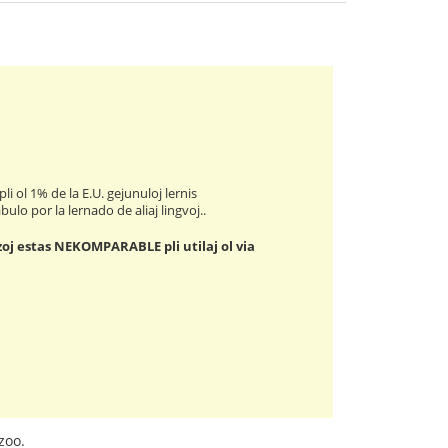
li ol 1% de la E.U. gejunuloj lernis
ulo por la lernado de aliaj lingvoj..
zoj estas NEKOMPARABLE pli utilaj ol via
zoo.