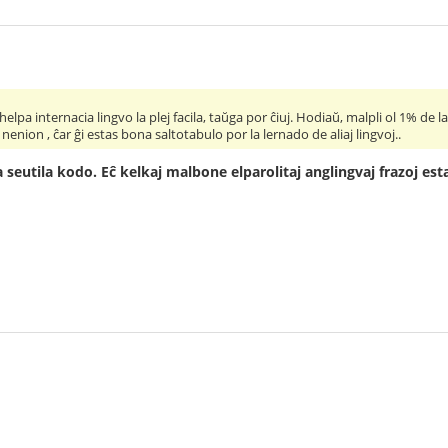
elpa internacia lingvo la plej facila, taŭga por ĉiuj. Hodiaŭ, malpli ol 1% de la
enion , ĉar ĝi estas bona saltotabulo por la lernado de aliaj lingvoj..
 seutila kodo. Eĉ kelkaj malbone elparolitaj anglingvaj frazoj es