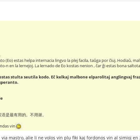
:
o (Eo) estas helpa internacia lingvo la plej facila, taŭga por ĉiuj. Hodiaŭ, malp
o-n en la lernejoj. La lernado de Eo kostas nenion , ĉar ĝi estas bona saltotab
stas stulta seutila kodo. Eĉ kelkaj malbone elparolitaj anglingvaj fra
speranto.
de
汉语是最有用的。不用谢。
tendas vin
via mastro, alie li ne volos vin plu fiki kaj fordonos vin al simioj en 