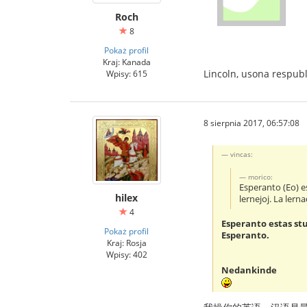
Roch
8
Pokaż profil
Kraj: Kanada
Lincoln, usona respub
Wpisy: 615
8 sierpnia 2017, 06:57:08
vincas:
morico:
Esperanto (Eo) es
hilex
lernejoj. La lern
4
Esperanto estas stu
Pokaż profil
Esperanto.
Kraj: Rosja
Wpisy: 402
Nedankinde