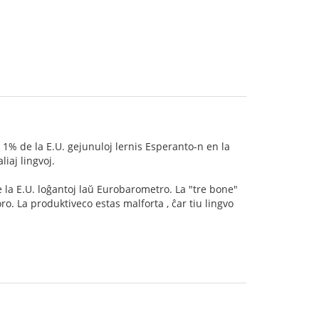
ol 1% de la E.U. gejunuloj lernis Esperanto-n en la
iaj lingvoj.
 la E.U. loĝantoj laŭ Eurobarometro. La "tre bone"
ro. La produktiveco estas malforta , ĉar tiu lingvo