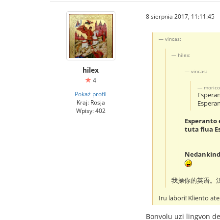
8 sierpnia 2017, 11:11:45
vincas:
hilex:
hilex
vincas:
4
morico
Pokaż profil
Esperant
Kraj: Rosja
Esperant
Wpisy: 402
Esperanto e
tuta flua E
Nedankin
我操你的英语。
Iru labori! Kliento a
Bonvolu uzi lingvon de 