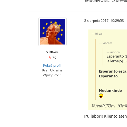
我操你的英语。汉语是
8 sierpnia 2017, 10:29:53
hilex:
vincas:
vincas
morico:
Esperanto (E
76
la lernejoj. 
Pokaż profil
Kraj: Ukraina
Esperanto estas
Wpisy: 7511
Esperanto.
Nedankinde
我操你的英语。汉语
Iru labori! Kliento ate