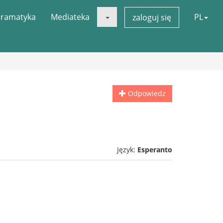
ramatyka
Mediateka
PL
zaloguj się
Odpowiedz
Język:
Esperanto