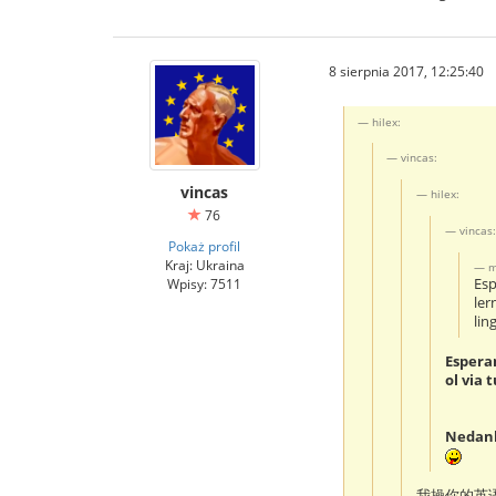
8 sierpnia 2017, 12:25:40
hilex:
vincas:
vincas
hilex:
76
vincas:
Pokaż profil
Kraj: Ukraina
m
Wpisy: 7511
Esp
ler
ling
Esperan
ol via 
Nedan
我操你的英