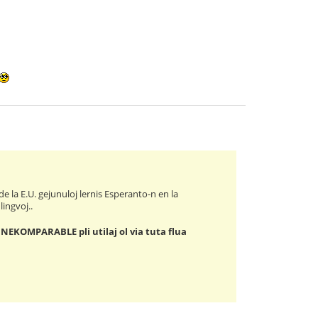
 de la E.U. gejunuloj lernis Esperanto-n en la
lingvoj..
s NEKOMPARABLE pli utilaj ol via tuta flua