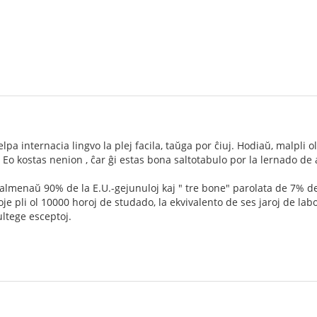
lpa internacia lingvo la plej facila, taŭga por ĉiuj. Hodiaŭ, malpli 
 Eo kostas nenion , ĉar ĝi estas bona saltotabulo por la lernado de al
 almenaŭ 90% de la E.U.-gejunuloj kaj " tre bone" parolata de 7% de
je pli ol 10000 horoj de studado, la ekvivalento de ses jaroj de labo
ltege esceptoj.