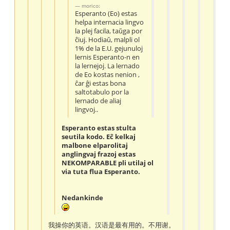
morico:
Esperanto (Eo) estas
helpa internacia lingvo
la plej facila, taŭga por
ĉiuj. Hodiaŭ, malpli ol
1% de la E.U. gejunuloj
lernis Esperanto-n en
la lernejoj. La lernado
de Eo kostas nenion ,
ĉar ĝi estas bona
saltotabulo por la
lernado de aliaj
lingvoj..
Esperanto estas stulta
seutila kodo. Eĉ kelkaj
malbone elparolitaj
anglingvaj frazoj estas
NEKOMPARABLE pli utilaj ol
via tuta flua Esperanto.
Nedankinde
我操你的英语。汉语是最有用的。不用谢。