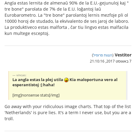
Angla estas lernita de almenaŭ 90% de la E.U.-gejunuloj kaj "
tre bone" parolata de 7% de la E.U. loĝantoj laŭ
Eurobarometro. La "tre bone" parolantoj lernis mezfoje pli ol
10000 horoj de studado, la ekvivalento de ses jaroj de laboro.
La produktiveco estas malforta , ĉar tiu lingvo estas malfacila
kun multege esceptoj.
Vestitor
(
הצגת פרופיל
)
7 באוגוסט 2017, 21:10:16
vincas:
La angla estas la plej utila
Kia maloportuna vero al
esperantistoj :] haha!
[img]nonsense stats[/img]
Go away with your ridiculous image charts. That top of the list
'Netherlands' is pure lies. It's a term I never use, but you are a
troll.