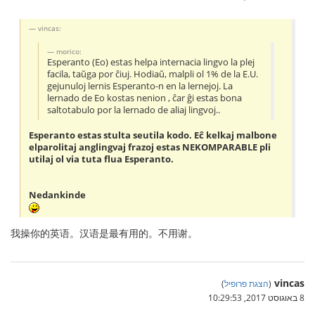
vincas:
morico:
Esperanto (Eo) estas helpa internacia lingvo la plej
facila, taŭga por ĉiuj. Hodiaŭ, malpli ol 1% de la E.U.
gejunuloj lernis Esperanto-n en la lernejoj. La
lernado de Eo kostas nenion , ĉar ĝi estas bona
saltotabulo por la lernado de aliaj lingvoj..
Esperanto estas stulta seutila kodo. Eĉ kelkaj malbone
elparolitaj anglingvaj frazoj estas NEKOMPARABLE pli
utilaj ol via tuta flua Esperanto.
Nedankinde
我操你的英语。汉语是最有用的。不用谢。
vincas
(
הצגת פרופיל
)
8 באוגוסט 2017, 10:29:53