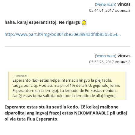
vincas
(
הצגת פרופיל
)
8 באוגוסט 2017, 05:44:01
haha, karaj esperantistoj! Ne rigargu
http://www.part.lt/img/bd801cbe30e39943df8b83b5b54...
vincas
(
הצגת פרופיל
)
8 באוגוסט 2017, 05:53:26
morico:
Esperanto (Eo) estas helpa internacia lingvo la plej facila,
taŭga por ĉiuj. Hodiaŭ, malpli ol 1% de la E.U. gejunuloj lernis
Esperanto-n en la lernejoj. La lernado de Eo kostas nenion ,
ĉar ĝi estas bona saltotabulo por la lernado de aliaj lingvoj..
Esperanto estas stulta seutila kodo. Eĉ kelkaj malbone
elparolitaj anglingvaj frazoj estas NEKOMPARABLE pli utilaj
ol via tuta flua Esperanto.