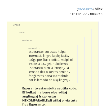
hilex
(
הצגת פרופיל
)
8 באוגוסט 2017, 11:11:45
vincas:
hilex:
vincas:
morico:
Esperanto (Eo) estas helpa
internacia lingvo la plej facila,
taŭga por ĉiuj. Hodiaŭ, malpli ol
1% de la E.U. gejunuloj lernis
Esperanto-n en la lernejoj. La
lernado de Eo kostas nenion ,
ĉar ĝi estas bona saltotabulo
por la lernado de aliaj lingvoj..
Esperanto estas stulta seutila kodo.
Eĉ kelkaj malbone elparolitaj
anglingvaj frazoj estas
NEKOMPARABLE pli utilaj ol via tuta
flua Esperanto.