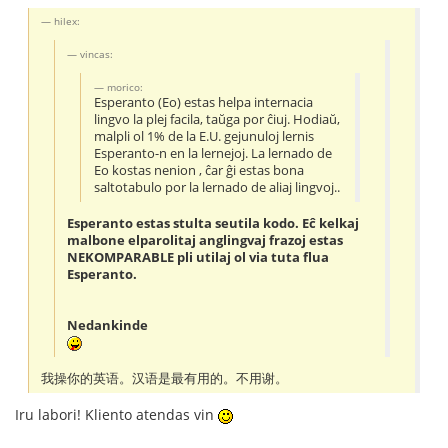
hilex:
vincas:
morico:
Esperanto (Eo) estas helpa internacia
lingvo la plej facila, taŭga por ĉiuj. Hodiaŭ,
malpli ol 1% de la E.U. gejunuloj lernis
Esperanto-n en la lernejoj. La lernado de
Eo kostas nenion , ĉar ĝi estas bona
saltotabulo por la lernado de aliaj lingvoj..
Esperanto estas stulta seutila kodo. Eĉ kelkaj
malbone elparolitaj anglingvaj frazoj estas
NEKOMPARABLE pli utilaj ol via tuta flua
Esperanto.
Nedankinde
我操你的英语。汉语是最有用的。不用谢。
Iru labori! Kliento atendas vin