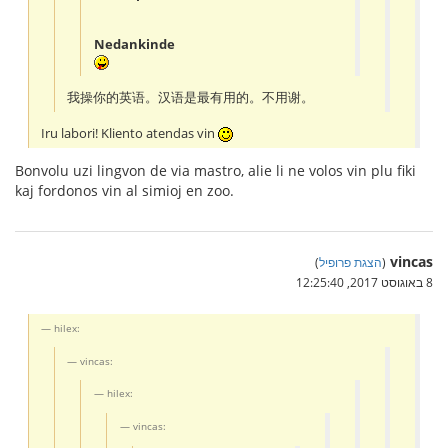
Nedankinde
我操你的英语。汉语是最有用的。不用谢。
Iru labori! Kliento atendas vin
Bonvolu uzi lingvon de via mastro, alie li ne volos vin plu fiki
kaj fordonos vin al simioj en zoo.
vincas
(
הצגת פרופיל
)
8 באוגוסט 2017, 12:25:40
hilex:
vincas:
hilex:
vincas: