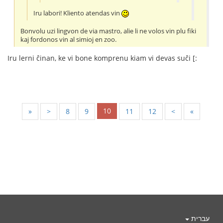
Iru labori! Kliento atendas vin
Bonvolu uzi lingvon de via mastro, alie li ne volos vin plu fiki
kaj fordonos vin al simioj en zoo.
Iru lerni ĉinan, ke vi bone komprenu kiam vi devas suĉi [:
10
«
<
8
9
11
12
>
»
עברית