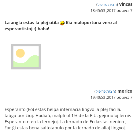
vincas
(
הצגת פרופיל
)
7 באוגוסט 2017, 18:45:53
La angla estas la plej utila
Kia maloportuna vero al
esperantistoj :] haha!
morico
(
הצגת פרופיל
)
7 באוגוסט 2017, 19:40:53
Esperanto (Eo) estas helpa internacia lingvo la plej facila,
taŭga por ĉiuj. Hodiaŭ, malpli ol 1% de la E.U. gejunuloj lernis
Esperanto-n en la lernejoj. La lernado de Eo kostas nenion ,
ĉar ĝi estas bona saltotabulo por la lernado de aliaj lingvoj.