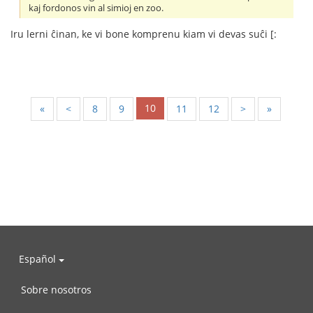
kaj fordonos vin al simioj en zoo.
Iru lerni ĉinan, ke vi bone komprenu kiam vi devas suĉi [:
10
«
<
8
9
11
12
>
»
Español
Sobre nosotros