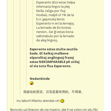
Esperanto (Eo) estas helpa
internacia lingvo la plej
facila, taŭga por ĉiuj.
Hodiaŭ, malpli ol 1% de la
E.U. gejunuloj lernis
Esperanto-n en la lernejoj.
La lernado de Eo kostas
nenion , ĉar ĝi estas bona
saltotabulo por la lernado
de aliaj lingvoj..
Esperanto estas stulta seutila
kodo. Eĉ kelkaj malbone
elparolitaj anglingvaj frazoj
estas NEKOMPARABLE pli utilaj
ol via tuta flua Esperanto.
Nedankinde
我操你的英语。汉语是最有用的。不用谢。
Iru labori! Kliento atendas vin
Bonvolu uzi lingvon de via mastro, alie li ne volos vin plu fiki