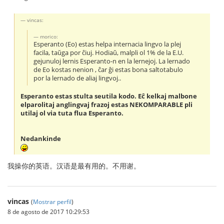
vincas:
morico:
Esperanto (Eo) estas helpa internacia lingvo la plej
facila, taŭga por ĉiuj. Hodiaŭ, malpli ol 1% de la E.U.
gejunuloj lernis Esperanto-n en la lernejoj. La lernado
de Eo kostas nenion , ĉar ĝi estas bona saltotabulo
por la lernado de aliaj lingvoj..
Esperanto estas stulta seutila kodo. Eĉ kelkaj malbone
elparolitaj anglingvaj frazoj estas NEKOMPARABLE pli
utilaj ol via tuta flua Esperanto.
Nedankinde
我操你的英语。汉语是最有用的。不用谢。
vincas
(
Mostrar perfil
)
8 de agosto de 2017 10:29:53