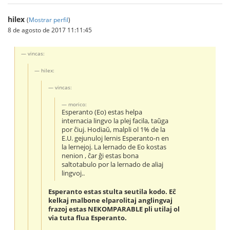
hilex
(
Mostrar perfil
)
8 de agosto de 2017 11:11:45
vincas:
hilex:
vincas:
morico:
Esperanto (Eo) estas helpa
internacia lingvo la plej facila, taŭga
por ĉiuj. Hodiaŭ, malpli ol 1% de la
E.U. gejunuloj lernis Esperanto-n en
la lernejoj. La lernado de Eo kostas
nenion , ĉar ĝi estas bona
saltotabulo por la lernado de aliaj
lingvoj..
Esperanto estas stulta seutila kodo. Eĉ
kelkaj malbone elparolitaj anglingvaj
frazoj estas NEKOMPARABLE pli utilaj ol
via tuta flua Esperanto.