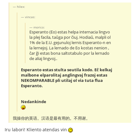
hilex:
vincas:
morico:
Esperanto (Eo) estas helpa internacia lingvo
la plej facila, taŭga por ĉiuj. Hodiaŭ, malpli ol
1% de la E.U. gejunuloj lernis Esperanto-n en
la lernejoj. La lernado de Eo kostas nenion ,
ĉar ĝi estas bona saltotabulo por la lernado
de aliaj lingvoj..
Esperanto estas stulta seutila kodo. Eĉ kelkaj
malbone elparolitaj anglingvaj frazoj estas
NEKOMPARABLE pli utilaj ol via tuta flua
Esperanto.
Nedankinde
我操你的英语。汉语是最有用的。不用谢。
Iru labori! Kliento atendas vin