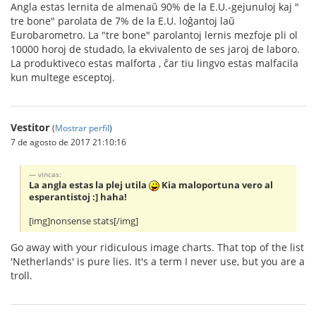
Angla estas lernita de almenaŭ 90% de la E.U.-gejunuloj kaj "
tre bone" parolata de 7% de la E.U. loĝantoj laŭ
Eurobarometro. La "tre bone" parolantoj lernis mezfoje pli ol
10000 horoj de studado, la ekvivalento de ses jaroj de laboro.
La produktiveco estas malforta , ĉar tiu lingvo estas malfacila
kun multege esceptoj.
Vestitor
(
Mostrar perfil
)
7 de agosto de 2017 21:10:16
vincas:
La angla estas la plej utila
Kia maloportuna vero al
esperantistoj :] haha!
[img]nonsense stats[/img]
Go away with your ridiculous image charts. That top of the list
'Netherlands' is pure lies. It's a term I never use, but you are a
troll.