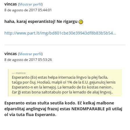
vincas
(
Mostrar perfil
)
8 de agosto de 2017 05:44:01
haha, karaj esperantistoj! Ne rigargu
http://www.part.lt/img/bd801cbe30e39943df8b83b5b54...
vincas
(
Mostrar perfil
)
8 de agosto de 2017 05:53:26
morico:
Esperanto (Eo) estas helpa internacia lingvo la plej facila,
taŭga por ĉiuj. Hodiaŭ, malpli ol 1% de la E.U. gejunuloj lernis
Esperanto-n en la lernejoj. La lernado de Eo kostas nenion ,
ĉar ĝi estas bona saltotabulo por la lernado de aliaj lingvoj..
Esperanto estas stulta seutila kodo. Eĉ kelkaj malbone
elparolitaj anglingvaj frazoj estas NEKOMPARABLE pli utilaj
ol via tuta flua Esperanto.