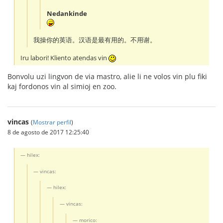
Nedankinde
我操你的英语。汉语是最有用的。不用谢。
Iru labori! Kliento atendas vin
Bonvolu uzi lingvon de via mastro, alie li ne volos vin plu fiki
kaj fordonos vin al simioj en zoo.
vincas
(
Mostrar perfil
)
8 de agosto de 2017 12:25:40
hilex:
vincas:
hilex:
vincas:
morico: