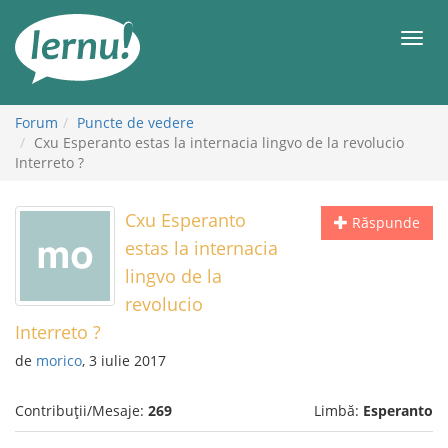
Mergi
la
Meni
conținut
Forum
Puncte de vedere
Cxu Esperanto estas la internacia lingvo de la revolucio
Interreto ?
Cxu Esperanto
Răspunde
estas la internacia
lingvo de la
revolucio
Interreto ?
de
morico
, 3 iulie 2017
Contribuții/Mesaje:
269
Limbă:
Esperanto