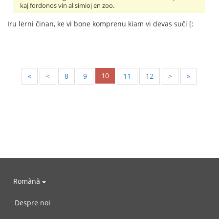
kaj fordonos vin al simioj en zoo.
Iru lerni ĉinan, ke vi bone komprenu kiam vi devas suĉi [:
10
«
<
8
9
11
12
>
»
Română
Despre noi