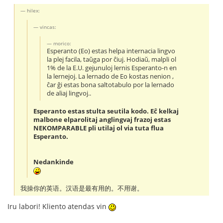
hilex:
vincas:
morico:
Esperanto (Eo) estas helpa internacia lingvo
la plej facila, taŭga por ĉiuj. Hodiaŭ, malpli ol
1% de la E.U. gejunuloj lernis Esperanto-n en
la lernejoj. La lernado de Eo kostas nenion ,
ĉar ĝi estas bona saltotabulo por la lernado
de aliaj lingvoj..
Esperanto estas stulta seutila kodo. Eĉ kelkaj
malbone elparolitaj anglingvaj frazoj estas
NEKOMPARABLE pli utilaj ol via tuta flua
Esperanto.
Nedankinde
我操你的英语。汉语是最有用的。不用谢。
Iru labori! Kliento atendas vin