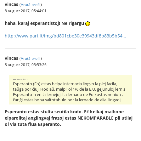
vincas
(
Arată profil
)
8 august 2017, 05:44:01
haha, karaj esperantistoj! Ne rigargu
http://www.part.lt/img/bd801cbe30e39943df8b83b5b54...
vincas
(
Arată profil
)
8 august 2017, 05:53:26
morico:
Esperanto (Eo) estas helpa internacia lingvo la plej facila,
taŭga por ĉiuj. Hodiaŭ, malpli ol 1% de la E.U. gejunuloj lernis
Esperanto-n en la lernejoj. La lernado de Eo kostas nenion ,
ĉar ĝi estas bona saltotabulo por la lernado de aliaj lingvoj..
Esperanto estas stulta seutila kodo. Eĉ kelkaj malbone
elparolitaj anglingvaj frazoj estas NEKOMPARABLE pli utilaj
ol via tuta flua Esperanto.