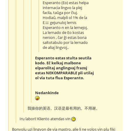
Esperanto (Eo) estas helpa
internacia lingvo la plej
facila, taŭga por ĉiuj.
Hodiaŭ, malpli ol 1% de la
E.U. gejunuloj lernis
Esperanto-n en la lernejoj.
La lernado de Eo kostas
nenion , ĉar ĝi estas bona
saltotabulo por la lernado
de aliaj lingvoj..
Esperanto estas stulta seutila
kodo. Eĉ kelkaj malbone
elparolitaj anglingvaj frazoj
estas NEKOMPARABLE pli utilaj
ol via tuta flua Esperanto.
Nedankinde
我操你的英语。汉语是最有用的。不用谢。
Iru labori! Kliento atendas vin
Bonvolu uzi lingvon de via mastro, alie li ne volos vin plu fiki