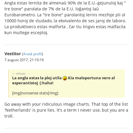
Angla estas lernita de almenaŭ 90% de la E.U.-gejunuloj kaj "
tre bone" parolata de 7% de la E.U. loĝantoj laŭ
Eurobarometro. La "tre bone" parolantoj lernis mezfoje pli ol
10000 horoj de studado, la ekvivalento de ses jaroj de laboro.
La produktiveco estas malforta , ĉar tiu lingvo estas malfacila
kun multege esceptoj.
Vestitor
(
Arată profil
)
7 august 2017, 21:10:16
vincas:
La angla estas la plej utila
Kia maloportuna vero al
esperantistoj :] haha!
[img]nonsense stats[/img]
Go away with your ridiculous image charts. That top of the list
'Netherlands' is pure lies. It's a term I never use, but you are a
troll.