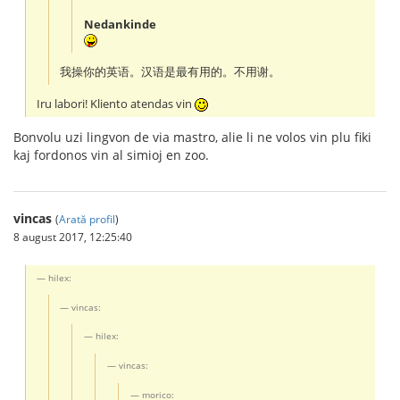
Nedankinde
我操你的英语。汉语是最有用的。不用谢。
Iru labori! Kliento atendas vin
Bonvolu uzi lingvon de via mastro, alie li ne volos vin plu fiki
kaj fordonos vin al simioj en zoo.
vincas
(
Arată profil
)
8 august 2017, 12:25:40
hilex:
vincas:
hilex:
vincas:
morico: