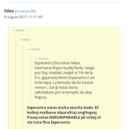
hilex
(
Arată profil
)
8 august 2017, 11:11:45
vincas:
hilex:
vincas:
morico:
Esperanto (Eo) estas helpa
internacia lingvo la plej facila, taŭga
por ĉiuj. Hodiaŭ, malpli ol 1% de la
E.U. gejunuloj lernis Esperanto-n en
la lernejoj. La lernado de Eo kostas
nenion , ĉar ĝi estas bona
saltotabulo por la lernado de aliaj
lingvoj..
Esperanto estas stulta seutila kodo. Eĉ
kelkaj malbone elparolitaj anglingvaj
frazoj estas NEKOMPARABLE pli utilaj ol
via tuta flua Esperanto.