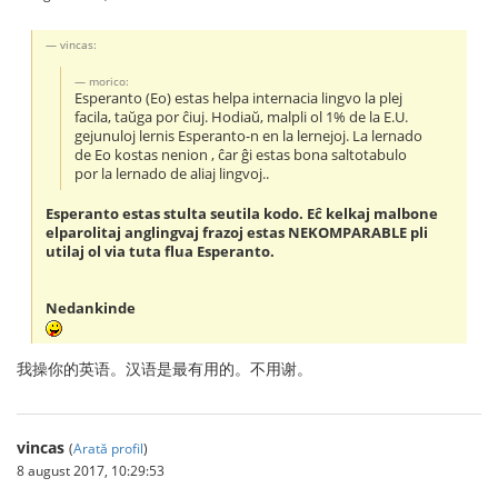
vincas:
morico:
Esperanto (Eo) estas helpa internacia lingvo la plej
facila, taŭga por ĉiuj. Hodiaŭ, malpli ol 1% de la E.U.
gejunuloj lernis Esperanto-n en la lernejoj. La lernado
de Eo kostas nenion , ĉar ĝi estas bona saltotabulo
por la lernado de aliaj lingvoj..
Esperanto estas stulta seutila kodo. Eĉ kelkaj malbone
elparolitaj anglingvaj frazoj estas NEKOMPARABLE pli
utilaj ol via tuta flua Esperanto.
Nedankinde
我操你的英语。汉语是最有用的。不用谢。
vincas
(
Arată profil
)
8 august 2017, 10:29:53