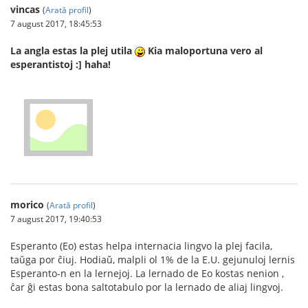
vincas
(
Arată profil
)
7 august 2017, 18:45:53
La angla estas la plej utila
Kia maloportuna vero al
esperantistoj :] haha!
morico
(
Arată profil
)
7 august 2017, 19:40:53
Esperanto (Eo) estas helpa internacia lingvo la plej facila,
taŭga por ĉiuj. Hodiaŭ, malpli ol 1% de la E.U. gejunuloj lernis
Esperanto-n en la lernejoj. La lernado de Eo kostas nenion ,
ĉar ĝi estas bona saltotabulo por la lernado de aliaj lingvoj.