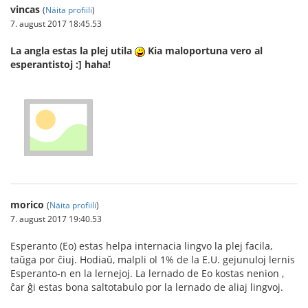
vincas
(
Näita profiili
)
7. august 2017 18:45.53
La angla estas la plej utila
Kia maloportuna vero al
esperantistoj :] haha!
morico
(
Näita profiili
)
7. august 2017 19:40.53
Esperanto (Eo) estas helpa internacia lingvo la plej facila,
taŭga por ĉiuj. Hodiaŭ, malpli ol 1% de la E.U. gejunuloj lernis
Esperanto-n en la lernejoj. La lernado de Eo kostas nenion ,
ĉar ĝi estas bona saltotabulo por la lernado de aliaj lingvoj.