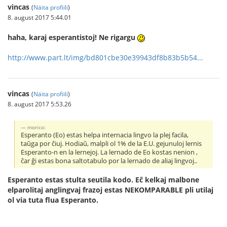
vincas
(
Näita profiili
)
8. august 2017 5:44.01
haha, karaj esperantistoj! Ne rigargu
http://www.part.lt/img/bd801cbe30e39943df8b83b5b54...
vincas
(
Näita profiili
)
8. august 2017 5:53.26
morico:
Esperanto (Eo) estas helpa internacia lingvo la plej facila,
taŭga por ĉiuj. Hodiaŭ, malpli ol 1% de la E.U. gejunuloj lernis
Esperanto-n en la lernejoj. La lernado de Eo kostas nenion ,
ĉar ĝi estas bona saltotabulo por la lernado de aliaj lingvoj..
Esperanto estas stulta seutila kodo. Eĉ kelkaj malbone
elparolitaj anglingvaj frazoj estas NEKOMPARABLE pli utilaj
ol via tuta flua Esperanto.