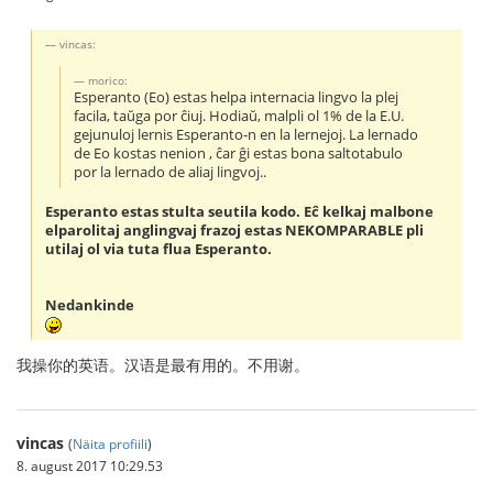
vincas:
morico:
Esperanto (Eo) estas helpa internacia lingvo la plej
facila, taŭga por ĉiuj. Hodiaŭ, malpli ol 1% de la E.U.
gejunuloj lernis Esperanto-n en la lernejoj. La lernado
de Eo kostas nenion , ĉar ĝi estas bona saltotabulo
por la lernado de aliaj lingvoj..
Esperanto estas stulta seutila kodo. Eĉ kelkaj malbone
elparolitaj anglingvaj frazoj estas NEKOMPARABLE pli
utilaj ol via tuta flua Esperanto.
Nedankinde
我操你的英语。汉语是最有用的。不用谢。
vincas
(
Näita profiili
)
8. august 2017 10:29.53