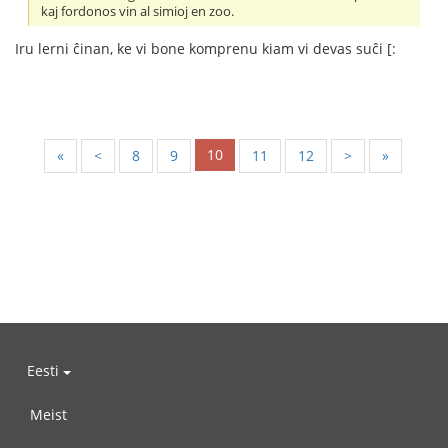
kaj fordonos vin al simioj en zoo.
Iru lerni ĉinan, ke vi bone komprenu kiam vi devas suĉi [:
10
«
<
8
9
11
12
>
»
Eesti
Meist