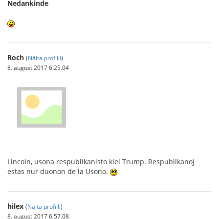
Nedankinde
Roch
(
Näita profiili
)
8. august 2017 6:25.04
Lincoln, usona respublikanisto kiel Trump. Respublikanoj
estas nur duonon de la Usono.
hilex
(
Näita profiili
)
8. august 2017 6:57.08