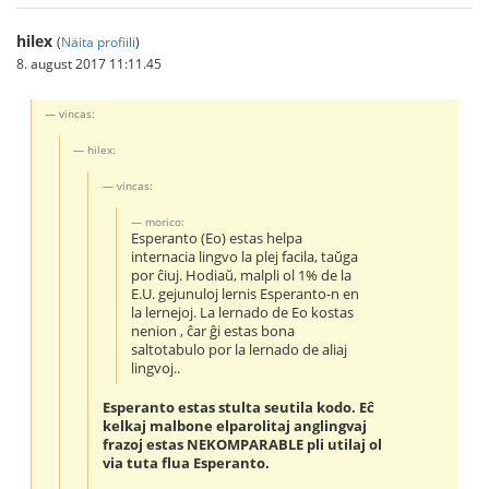
hilex
(
Näita profiili
)
8. august 2017 11:11.45
vincas:
hilex:
vincas:
morico:
Esperanto (Eo) estas helpa
internacia lingvo la plej facila, taŭga
por ĉiuj. Hodiaŭ, malpli ol 1% de la
E.U. gejunuloj lernis Esperanto-n en
la lernejoj. La lernado de Eo kostas
nenion , ĉar ĝi estas bona
saltotabulo por la lernado de aliaj
lingvoj..
Esperanto estas stulta seutila kodo. Eĉ
kelkaj malbone elparolitaj anglingvaj
frazoj estas NEKOMPARABLE pli utilaj ol
via tuta flua Esperanto.