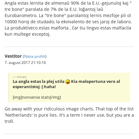
Angla estas lernita de almenaŭ 90% de la E.U.-gejunuloj kaj "
tre bone" parolata de 7% de la E.U. loĝantoj laŭ
Eurobarometro. La "tre bone" parolantoj lernis mezfoje pli ol
10000 horoj de studado, la ekvivalento de ses jaroj de laboro.
La produktiveco estas malforta , ĉar tiu lingvo estas malfacila
kun multege esceptoj.
Vestitor
(
Näita profiili
)
7. august 2017 21:10.16
vincas:
La angla estas la plej utila
Kia maloportuna vero al
esperantistoj :] haha!
[img]nonsense stats[/img]
Go away with your ridiculous image charts. That top of the list
'Netherlands' is pure lies. It's a term I never use, but you are a
troll.