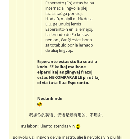
Esperanto (Eo) estas helpa
internacia lingvo la plej
facila, taŭga por ĉiuj.
Hodiaŭ, malpli ol 1% de la
E.U. gejunuloj lernis
Esperanto-n en la lernejoj.
La lernado de Eo kostas
nenion , ĉar ĝi estas bona
saltotabulo por la lernado
de aliaj lingvoj..
Esperanto estas stulta seutila
kodo. Eĉ kelkaj malbone
elparolitaj anglingvaj frazoj
estas NEKOMPARABLE pli utilaj
ol via tuta flua Esperanto.
Nedankinde
我操你的英语。汉语是最有用的。不用谢。
Iru labori! Kliento atendas vin
Bonvolu uzi lingvon de via mastro, alie li ne volos vin plu fiki