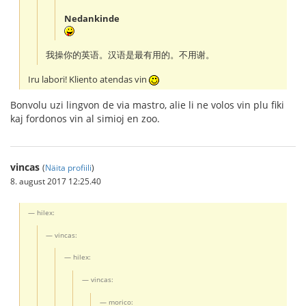
Nedankinde
我操你的英语。汉语是最有用的。不用谢。
Iru labori! Kliento atendas vin
Bonvolu uzi lingvon de via mastro, alie li ne volos vin plu fiki
kaj fordonos vin al simioj en zoo.
vincas
(
Näita profiili
)
8. august 2017 12:25.40
hilex:
vincas:
hilex:
vincas:
morico: