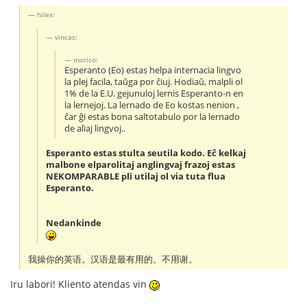
hilex:
vincas:
morico:
Esperanto (Eo) estas helpa internacia lingvo
la plej facila, taŭga por ĉiuj. Hodiaŭ, malpli ol
1% de la E.U. gejunuloj lernis Esperanto-n en
la lernejoj. La lernado de Eo kostas nenion ,
ĉar ĝi estas bona saltotabulo por la lernado
de aliaj lingvoj..
Esperanto estas stulta seutila kodo. Eĉ kelkaj
malbone elparolitaj anglingvaj frazoj estas
NEKOMPARABLE pli utilaj ol via tuta flua
Esperanto.
Nedankinde
我操你的英语。汉语是最有用的。不用谢。
Iru labori! Kliento atendas vin