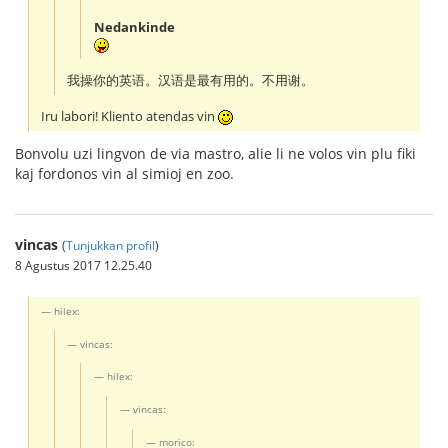
Nedankinde
我操你的英语。汉语是最有用的。不用谢。
Iru labori! Kliento atendas vin
Bonvolu uzi lingvon de via mastro, alie li ne volos vin plu fiki
kaj fordonos vin al simioj en zoo.
vincas
(
Tunjukkan profil
)
8 Agustus 2017 12.25.40
hilex:
vincas:
hilex:
vincas:
morico: