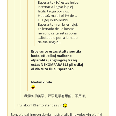
Esperanto (Eo) estas helpa
internacia lingvo la plej
facila, taŭga por ĉiuj.
Hodiaŭ, malpli ol 1% de la
E.U. gejunuloj lernis
Esperanto-n en la lernejoj.
La lernado de Eo kostas
nenion , ĉar ĝi estas bona
saltotabulo por la lernado
de aliaj lingvoj..
Esperanto estas stulta seutila
kodo. Eĉ kelkaj malbone
elparolitaj anglingvaj frazoj
estas NEKOMPARABLE pli utilaj
ol via tuta flua Esperanto.
Nedankinde
我操你的英语。汉语是最有用的。不用谢。
Iru labori! Kliento atendas vin
Bonvolu uzi lingvon de via mastro, alie li ne volos vin plu fiki