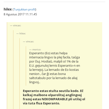
hilex
(
Tunjukkan profil
)
8 Agustus 2017 11.11.45
vincas:
hilex:
vincas:
morico:
Esperanto (Eo) estas helpa
internacia lingvo la plej facila, taŭga
por ĉiuj. Hodiaŭ, malpli ol 1% de la
E.U. gejunuloj lernis Esperanto-n en
la lernejoj. La lernado de Eo kostas
nenion , ĉar ĝi estas bona
saltotabulo por la lernado de aliaj
lingvoj..
Esperanto estas stulta seutila kodo. Eĉ
kelkaj malbone elparolitaj anglingvaj
frazoj estas NEKOMPARABLE pli utilaj ol
via tuta flua Esperanto.