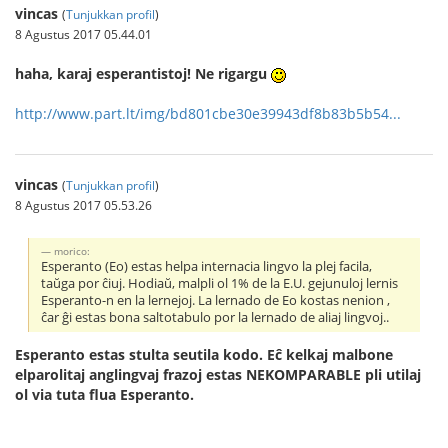
vincas
(
Tunjukkan profil
)
8 Agustus 2017 05.44.01
haha, karaj esperantistoj! Ne rigargu
http://www.part.lt/img/bd801cbe30e39943df8b83b5b54...
vincas
(
Tunjukkan profil
)
8 Agustus 2017 05.53.26
morico:
Esperanto (Eo) estas helpa internacia lingvo la plej facila,
taŭga por ĉiuj. Hodiaŭ, malpli ol 1% de la E.U. gejunuloj lernis
Esperanto-n en la lernejoj. La lernado de Eo kostas nenion ,
ĉar ĝi estas bona saltotabulo por la lernado de aliaj lingvoj..
Esperanto estas stulta seutila kodo. Eĉ kelkaj malbone
elparolitaj anglingvaj frazoj estas NEKOMPARABLE pli utilaj
ol via tuta flua Esperanto.