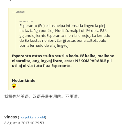
vincas:
morico:
Esperanto (Eo) estas helpa internacia lingvo la plej
facila, taŭga por ĉiuj. Hodiaŭ, malpli ol 1% de la E.U.
gejunuloj lernis Esperanto-n en la lernejoj. La lernado
de Eo kostas nenion , ĉar ĝi estas bona saltotabulo
por la lernado de aliaj lingvoj..
Esperanto estas stulta seutila kodo. Eĉ kelkaj malbone
elparolitaj anglingvaj frazoj estas NEKOMPARABLE pli
utilaj ol via tuta flua Esperanto.
Nedankinde
我操你的英语。汉语是最有用的。不用谢。
vincas
(
Tunjukkan profil
)
8 Agustus 2017 10.29.53