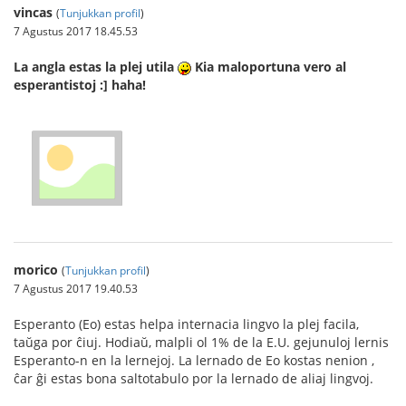
vincas
(
Tunjukkan profil
)
7 Agustus 2017 18.45.53
La angla estas la plej utila
Kia maloportuna vero al
esperantistoj :] haha!
morico
(
Tunjukkan profil
)
7 Agustus 2017 19.40.53
Esperanto (Eo) estas helpa internacia lingvo la plej facila,
taŭga por ĉiuj. Hodiaŭ, malpli ol 1% de la E.U. gejunuloj lernis
Esperanto-n en la lernejoj. La lernado de Eo kostas nenion ,
ĉar ĝi estas bona saltotabulo por la lernado de aliaj lingvoj.