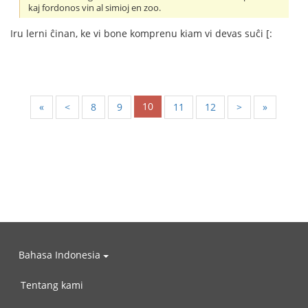
kaj fordonos vin al simioj en zoo.
Iru lerni ĉinan, ke vi bone komprenu kiam vi devas suĉi [:
10
«
<
8
9
11
12
>
»
Bahasa Indonesia
Tentang kami