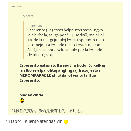
hilex:
vincas:
morico:
Esperanto (Eo) estas helpa internacia lingvo
la plej facila, taŭga por ĉiuj. Hodiaŭ, malpli ol
1% de la E.U. gejunuloj lernis Esperanto-n en
la lernejoj. La lernado de Eo kostas nenion ,
ĉar ĝi estas bona saltotabulo por la lernado
de aliaj lingvoj..
Esperanto estas stulta seutila kodo. Eĉ kelkaj
malbone elparolitaj anglingvaj frazoj estas
NEKOMPARABLE pli utilaj ol via tuta flua
Esperanto.
Nedankinde
我操你的英语。汉语是最有用的。不用谢。
Iru labori! Kliento atendas vin