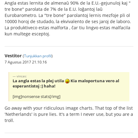
Angla estas lernita de almenaŭ 90% de la E.U.-gejunuloj kaj "
tre bone" parolata de 7% de la E.U. loĝantoj laŭ
Eurobarometro. La "tre bone" parolantoj lernis mezfoje pli ol
10000 horoj de studado, la ekvivalento de ses jaroj de laboro.
La produktiveco estas malforta , ĉar tiu lingvo estas malfacila
kun multege esceptoj.
Vestitor
(
Tunjukkan profil
)
7 Agustus 2017 21.10.16
vincas:
La angla estas la plej utila
Kia maloportuna vero al
esperantistoj :] haha!
[img]nonsense stats[/img]
Go away with your ridiculous image charts. That top of the list
'Netherlands' is pure lies. It's a term I never use, but you are a
troll.