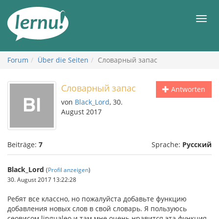
Zum
Inhalt
Men
Forum
Über die Seiten
Словарный запас
Словарный запас
Antworten
von
Black_Lord
, 30.
August 2017
Beiträge:
7
Sprache:
Русский
Black_Lord
(
Profil anzeigen
)
30. August 2017 13:22:28
Ребят все классно, но пожалуйста добавьте функцию
добавления новых слов в свой словарь. Я пользуюсь
сеовисом lingualeo и там мне очень нравится эта функция.