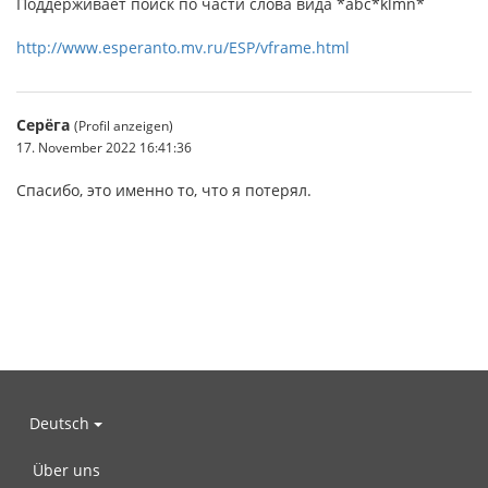
Поддерживает поиск по части слова вида *abc*klmn*
http://www.esperanto.mv.ru/ESP/vframe.html
Серёга
(Profil anzeigen)
17. November 2022 16:41:36
Спасибо, это именно то, что я потерял.
Deutsch
Über uns