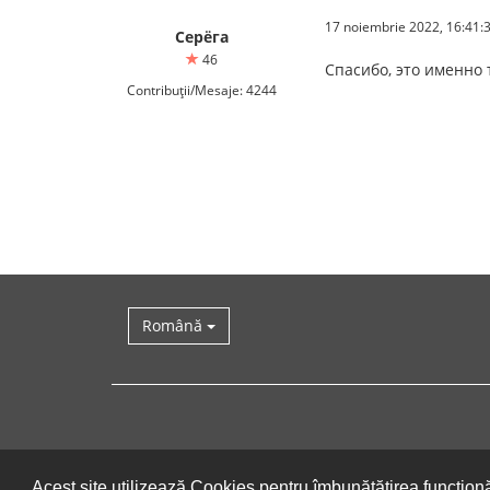
17 noiembrie 2022, 16:41:
Серёга
46
Спасибо, это именно т
Contribuții/Mesaje: 4244
Română
Acest site utilizează Cookies pentru îmbunătățirea funcționăr