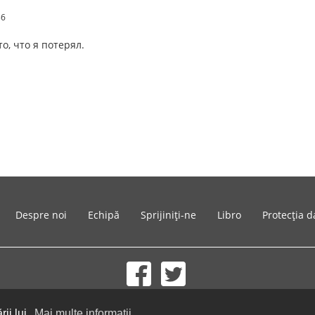
36
о, что я потерял.
Despre noi
Echipă
Sprijiniți-ne
Libro
Protecția d
© 2002-2026 lernu.net |
Impressum
ii lui.
Mai multe informații