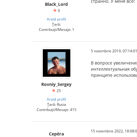
странно. У меня все!
Black_Lord
0
Arată profil
Țară:
Contribuții/Mesaje: 1
5 noiembrie 2019, 07:14:0
В вопросе увеличени
интеллектуальная об
принципе использова
Rovniy_Sergey
25
Arată profil
Țară: Rusia
Contribuții/Mesaje: 415
15 noiembrie 2022, 18:08:
Серёга