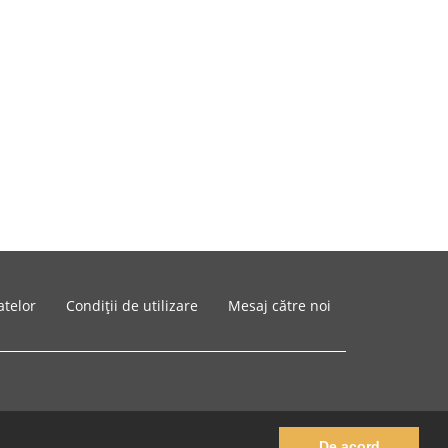
atelor
Condiții de utilizare
Mesaj către noi
De acord