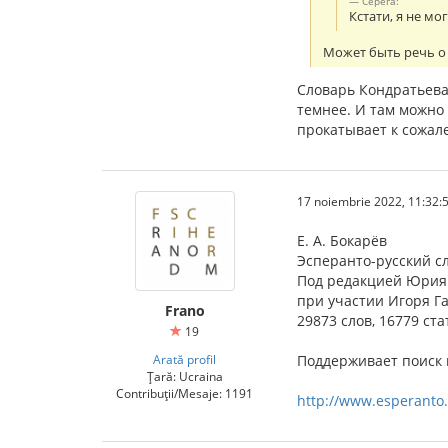
Серёга:
Кстати, я не м
Может быть речь о 
Словарь Кондратьева 
темнее. И там можно 
прокатывает к сожал
17 noiembrie 2022, 11:32:
Е. А. Бокарёв
Эсперанто-русский с
Под редакцией Юрия
при участии Игоря Г
Frano
29873 слов, 16779 ста
19
Arată profil
Поддерживает поиск 
Țară: Ucraina
Contribuții/Mesaje: 1191
http://www.esperanto