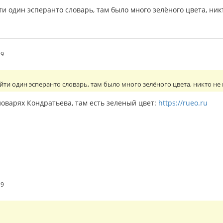
йти один эсперанто словарь, там было много зелёного цвета, ник
19
найти один эсперанто словарь, там было много зелёного цвета, никто не
ловарях Кондратьева, там есть зеленый цвет:
https://rueo.ru
19