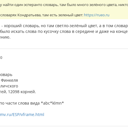
огу найти один эсперанто словарь, там было много зелёного цвета, никт
словарях Кондратьева, там есть зеленый цвет:
https://rueo.ru
- хороший словарь, но там светло-зелёный цвет, а в том слова
было искать слова по кусочку слова в середине и даже на конце
ению.
50
ловарь
 Финкеля
аличского
тей, 12098 корней.
по части слова вида *abc*klmn*
.mv.ru/ESP/vframe.html