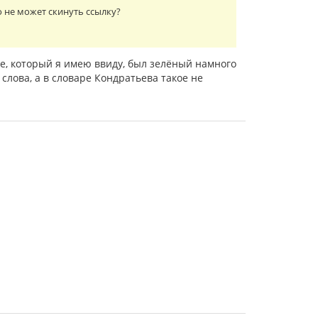
о не может скинуть ссылку?
ре, который я имею ввиду, был зелёный намного
 слова, а в словаре Кондратьева такое не