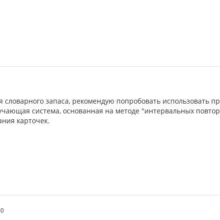
1
я словарного запаса, рекомендую попробовать использовать пр
учающая система, основанная на методе "интервальных повто
ния карточек.
00