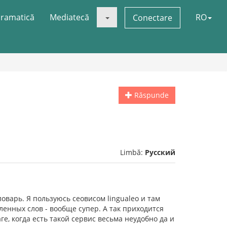
ramatică
Mediatecă
RO
Conectare
Răspunde
Limbă:
Русский
оварь. Я пользуюсь сеовисом lingualeo и там
енных слов - вообще супер. А так приходится
ге, когда есть такой сервис весьма неудобно да и