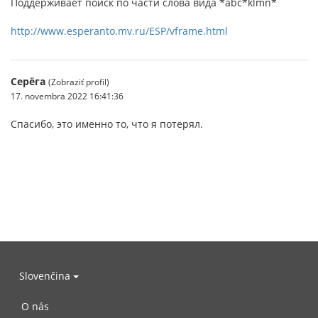
Поддерживает поиск по части слова вида *abc*klmn*
http://www.esperanto.mv.ru/ESP/vframe.html
Серёга
(Zobraziť profil)
17. novembra 2022 16:41:36
Спасибо, это именно то, что я потерял.
Slovenčina
O nás