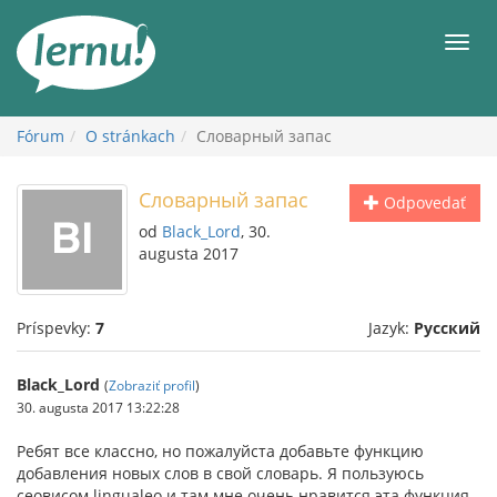
Späť
na
Men
obsah
Fórum
O stránkach
Словарный запас
Словарный запас
Odpovedať
od
Black_Lord
, 30.
augusta 2017
Príspevky:
7
Jazyk:
Русский
Black_Lord
(
Zobraziť profil
)
30. augusta 2017 13:22:28
Ребят все классно, но пожалуйста добавьте функцию
добавления новых слов в свой словарь. Я пользуюсь
сеовисом lingualeo и там мне очень нравится эта функция.