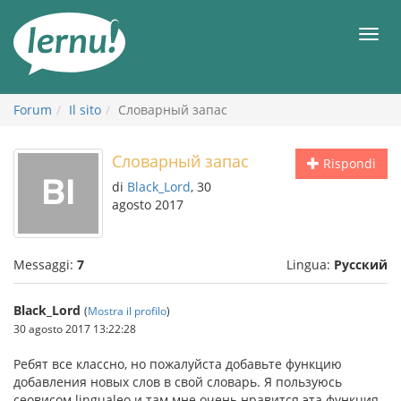
Vai
all’indice
Men
Forum
Il sito
Словарный запас
Словарный запас
Rispondi
di
Black_Lord
, 30
agosto 2017
Messaggi:
7
Lingua:
Русский
Black_Lord
(
Mostra il profilo
)
30 agosto 2017 13:22:28
Ребят все классно, но пожалуйста добавьте функцию
добавления новых слов в свой словарь. Я пользуюсь
сеовисом lingualeo и там мне очень нравится эта функция.