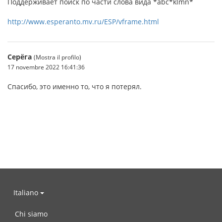
Поддерживает поиск по части слова вида *abc*klmn*
http://www.esperanto.mv.ru/ESP/vframe.html
Серёга
(Mostra il profilo)
17 novembre 2022 16:41:36
Спасибо, это именно то, что я потерял.
Italiano
Chi siamo