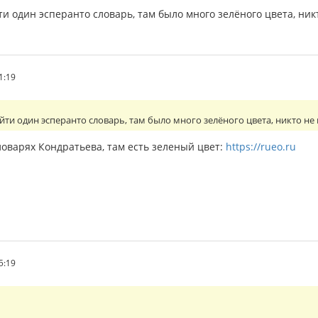
йти один эсперанто словарь, там было много зелёного цвета, ник
41:19
найти один эсперанто словарь, там было много зелёного цвета, никто не
ловарях Кондратьева, там есть зеленый цвет:
https://rueo.ru
55:19