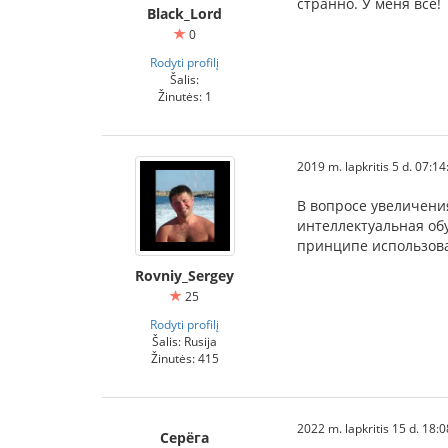
странно. У меня все!
Black_Lord
0
Rodyti profilį
Šalis:
Žinutės: 1
2019 m. lapkritis 5 d. 07:14
В вопросе увеличени
интеллектуальная об
принципе использова
Rovniy_Sergey
25
Rodyti profilį
Šalis: Rusija
Žinutės: 415
2022 m. lapkritis 15 d. 18:
Серёга