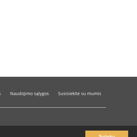
s
Naudojimo sąlygos
Susisiekite su mumis
Sutinku