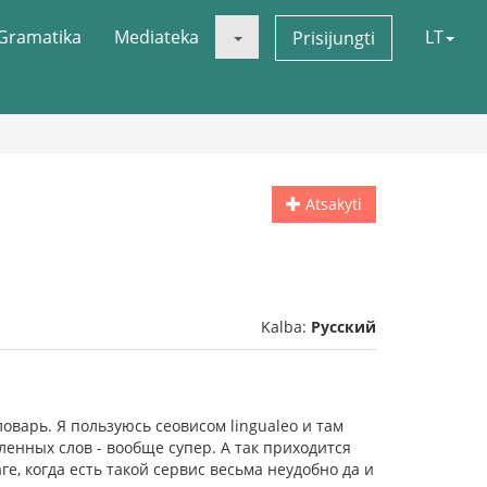
Gramatika
Mediateka
LT
Prisijungti
Atsakyti
Kalba:
Русский
оварь. Я пользуюсь сеовисом lingualeo и там
енных слов - вообще супер. А так приходится
ге, когда есть такой сервис весьма неудобно да и