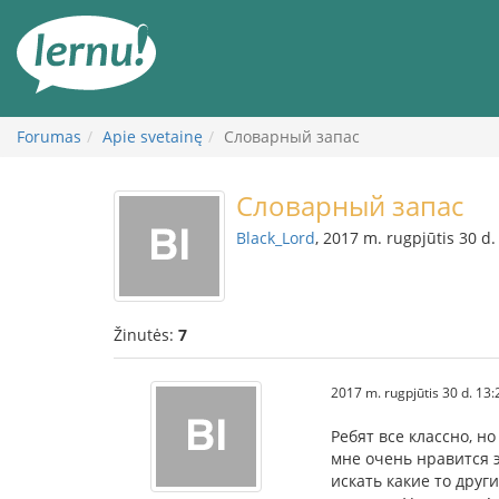
Į
turinį
Forumas
Apie svetainę
Словарный запас
Словарный запас
Black_Lord
, 2017 m. rugpjūtis 30 d.
Žinutės:
7
2017 m. rugpjūtis 30 d. 13:
Ребят все классно, н
мне очень нравится 
искать какие то друг