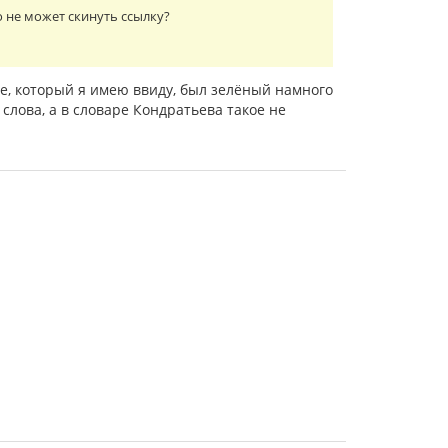
о не может скинуть ссылку?
ре, который я имею ввиду, был зелёный намного
 слова, а в словаре Кондратьева такое не