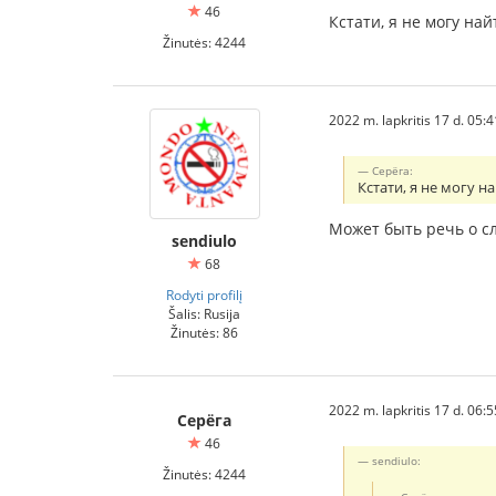
46
Кстати, я не могу на
Žinutės: 4244
2022 m. lapkritis 17 d. 05:
Серёга:
Кстати, я не могу 
Может быть речь о с
sendiulo
68
Rodyti profilį
Šalis: Rusija
Žinutės: 86
2022 m. lapkritis 17 d. 06:
Серёга
46
sendiulo:
Žinutės: 4244