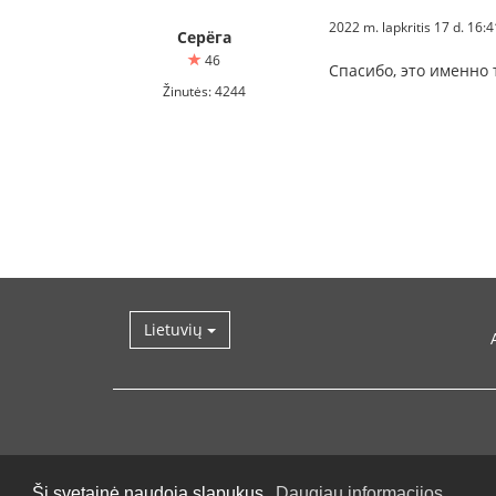
2022 m. lapkritis 17 d. 16:
Серёга
46
Спасибо, это именно т
Žinutės: 4244
Lietuvių
Ši svetainė naudoja slapukus.
Daugiau informacijos