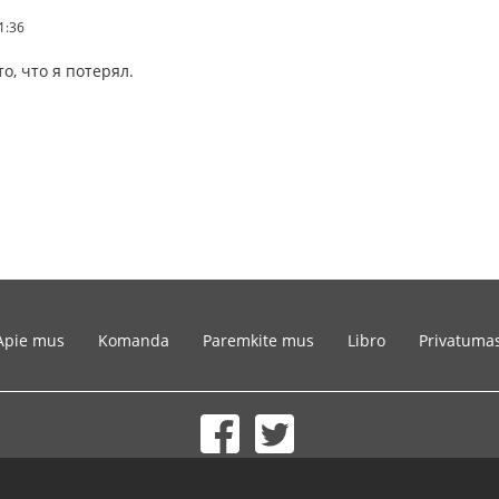
41:36
о, что я потерял.
Apie mus
Komanda
Paremkite mus
Libro
Privatuma
© 2002-2026 lernu.net |
Impressum