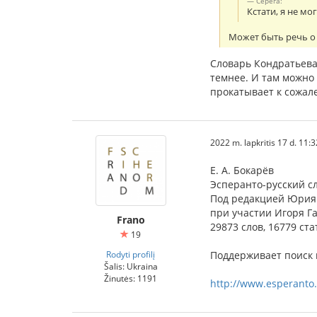
Серёга:
Кстати, я не м
Может быть речь о 
Словарь Кондратьева 
темнее. И там можно 
прокатывает к сожал
2022 m. lapkritis 17 d. 11:
Е. А. Бокарёв
Эсперанто-русский с
Под редакцией Юрия
при участии Игоря Г
Frano
29873 слов, 16779 ста
19
Rodyti profilį
Поддерживает поиск 
Šalis: Ukraina
Žinutės: 1191
http://www.esperanto