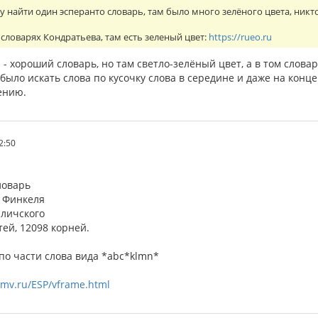
огу найти один эсперанто словарь, там было много зелёного цвета, никт
словарях Кондратьева, там есть зеленый цвет:
https://rueo.ru
- хороший словарь, но там светло-зелёный цвет, а в том слова
было искать слова по кусочку слова в середине и даже на конце
ению.
32:50
ловарь
 Финкеля
аличского
тей, 12098 корней.
по части слова вида *abc*klmn*
.mv.ru/ESP/vframe.html