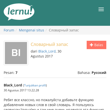
Ke
daftar
Men
isi
Forum
Mengenai situs
Словарный запас
Словарный запас
Balas
dari
Black_Lord
, 30
Agustus 2017
Pesan:
7
Bahasa:
Русский
Black_Lord
(
Tunjukkan profil
)
30 Agustus 2017 13.22.28
Ребят все классно, но пожалуйста добавьте функцию
добавления новых слов в свой словарь. Я пользуюсь
сеовисом lingualeo и там мне очень нравится эта функция.