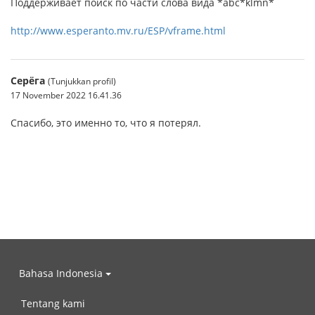
Поддерживает поиск по части слова вида *abc*klmn*
http://www.esperanto.mv.ru/ESP/vframe.html
Серёга
(Tunjukkan profil)
17 November 2022 16.41.36
Спасибо, это именно то, что я потерял.
Bahasa Indonesia
Tentang kami