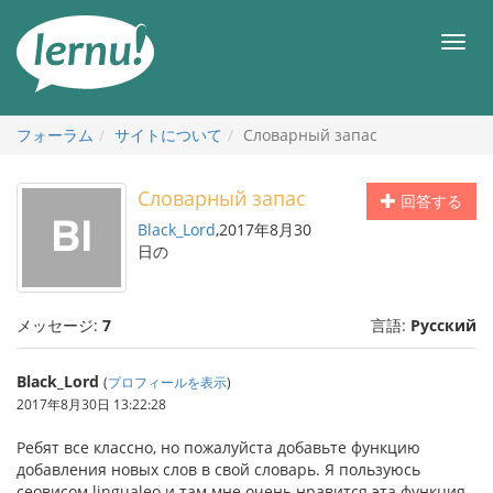
目
次
メ
へ
ニ
ュ
ー
フォーラム
サイトについて
Словарный запас
Словарный запас
回答する
Black_Lord
,2017年8月30
日の
メッセージ:
7
言語:
Русский
Black_Lord
(
プロフィールを表示
)
2017年8月30日 13:22:28
Ребят все классно, но пожалуйста добавьте функцию
добавления новых слов в свой словарь. Я пользуюсь
сеовисом lingualeo и там мне очень нравится эта функция.