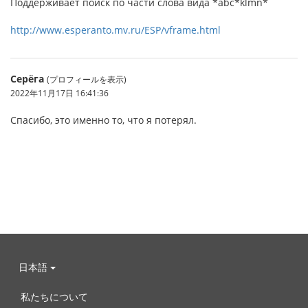
Поддерживает поиск по части слова вида *abc*klmn*
http://www.esperanto.mv.ru/ESP/vframe.html
Серёга
(プロフィールを表示)
2022年11月17日 16:41:36
Спасибо, это именно то, что я потерял.
日本語
私たちについて