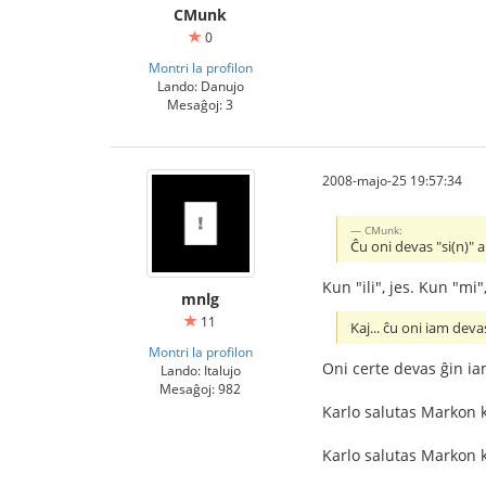
CMunk
0
Montri la profilon
Lando: Danujo
Mesaĝoj: 3
2008-majo-25 19:57:34
CMunk:
Ĉu oni devas "si(n)" aŭ 
Kun "ili", jes. Kun "mi",
mnlg
11
Kaj... ĉu oni iam deva
Montri la profilon
Oni certe devas ĝin ia
Lando: Italujo
Mesaĝoj: 982
Karlo salutas Markon k
Karlo salutas Markon k