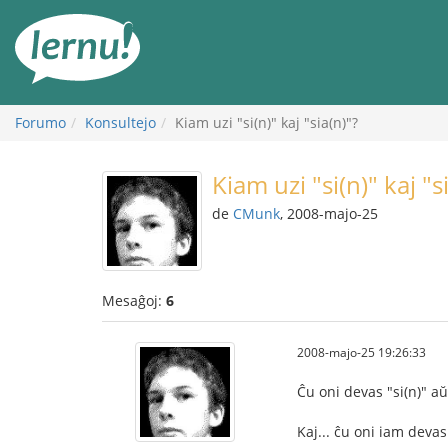
Al
la
enhavo
Forumo
Konsultejo
Kiam uzi "si(n)" kaj "sia(n)"?
Kiam uzi "si(n)" kaj "s
de
CMunk
, 2008-majo-25
Mesaĝoj:
6
2008-majo-25 19:26:33
Ĉu oni devas "si(n)" aŭ 
Kaj... ĉu oni iam devas