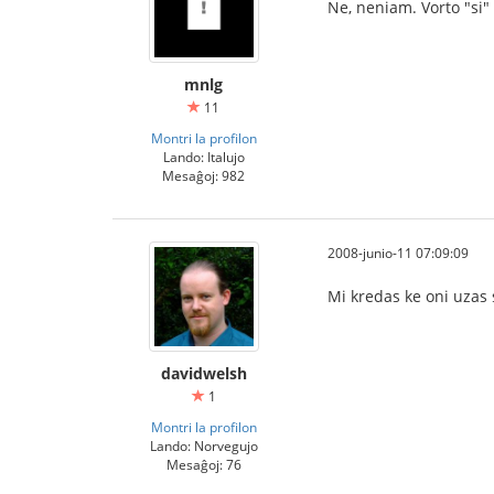
Ne, neniam. Vorto "si" 
mnlg
11
Montri la profilon
Lando: Italujo
Mesaĝoj: 982
2008-junio-11 07:09:09
Mi kredas ke oni uzas s
davidwelsh
1
Montri la profilon
Lando: Norvegujo
Mesaĝoj: 76