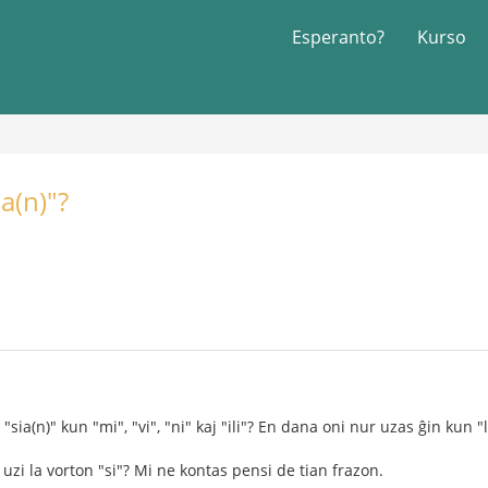
Esperanto?
Kurso
ia(n)"?
"sia(n)" kun "mi", "vi", "ni" kaj "ili"? En dana oni nur uzas ĝin kun "li"
 uzi la vorton "si"? Mi ne kontas pensi de tian frazon.