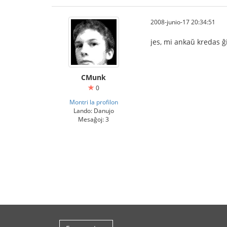
2008-junio-17 20:34:51
jes, mi ankaŭ kredas ĝi
CMunk
0
Montri la profilon
Lando: Danujo
Mesaĝoj: 3