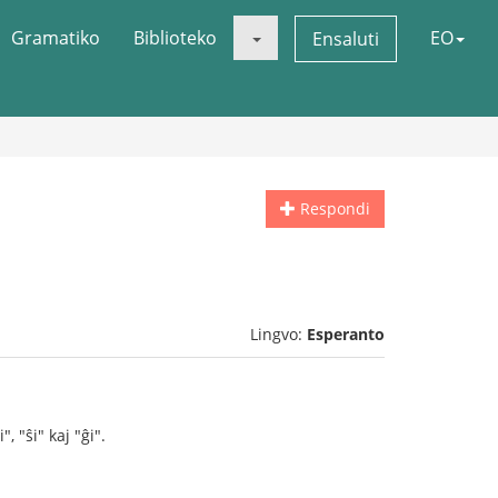
Gramatiko
Biblioteko
EO
Ensaluti
Respondi
Lingvo:
Esperanto
, "ŝi" kaj "ĝi".