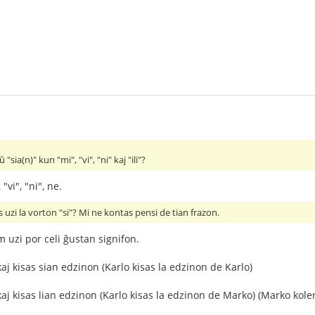
"sia(n)" kun "mi", "vi", "ni" kaj "ili"?
 "vi", "ni", ne.
s uzi la vorton "si"? Mi ne kontas pensi de tian frazon.
m uzi por celi ĝustan signifon.
aj kisas sian edzinon (Karlo kisas la edzinon de Karlo)
aj kisas lian edzinon (Karlo kisas la edzinon de Marko) (Marko koler