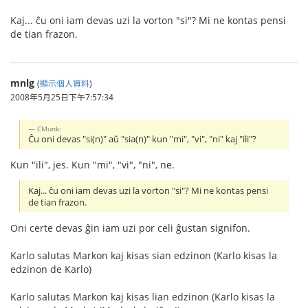
Kaj... ĉu oni iam devas uzi la vorton "si"? Mi ne kontas pensi
de tian frazon.
mnlg
(
顯示個人資料
)
2008年5月25日下午7:57:34
CMunk:
Ĉu oni devas "si(n)" aŭ "sia(n)" kun "mi", "vi", "ni" kaj "ili"?
Kun "ili", jes. Kun "mi", "vi", "ni", ne.
Kaj... ĉu oni iam devas uzi la vorton "si"? Mi ne kontas pensi
de tian frazon.
Oni certe devas ĝin iam uzi por celi ĝustan signifon.
Karlo salutas Markon kaj kisas sian edzinon (Karlo kisas la
edzinon de Karlo)
Karlo salutas Markon kaj kisas lian edzinon (Karlo kisas la