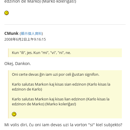
edzinon de Marko) (Marko koleriĝas!)
CMunk
(
顯示個人資料
)
2008年6月2日上午9:16:15
Kun "ili", jes. Kun "mi", "vi", "ni", ne.
Okej, Dankon.
Oni certe devas ĝin iam uzi por celi ĝustan signifon.
Karlo salutas Markon kaj kisas sian edzinon (Karlo kisas la
edzinon de Karlo)
Karlo salutas Markon kaj kisas lian edzinon (Karlo kisas la
edzinon de Marko) (Marko koleriĝas!)
Mi volis diri, ĉu oni iam devas uzi la vorton "si" kiel subjekto?