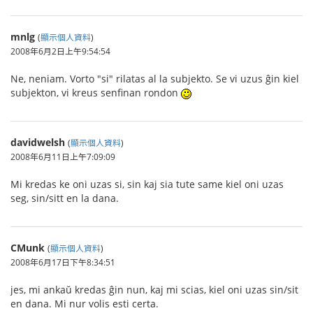
mnlg
(
顯示個人資料
)
2008年6月2日上午9:54:54
Ne, neniam. Vorto "si" rilatas al la subjekto. Se vi uzus ĝin kiel
subjekton, vi kreus senfinan rondon
davidwelsh
(
顯示個人資料
)
2008年6月11日上午7:09:09
Mi kredas ke oni uzas si, sin kaj sia tute same kiel oni uzas
seg, sin/sitt en la dana.
CMunk
(
顯示個人資料
)
2008年6月17日下午8:34:51
jes, mi ankaŭ kredas ĝin nun, kaj mi scias, kiel oni uzas sin/sit
en dana. Mi nur volis esti certa.