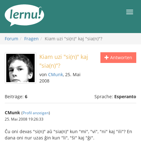
Zum
Inhalt
Men
Forum
Fragen
Kiam uzi "si(n)" kaj "sia(n)"?
Kiam uzi "si(n)" kaj
Antworten
"sia(n)"?
von
CMunk
, 25. Mai
2008
Beiträge:
6
Sprache:
Esperanto
CMunk
(
Profil anzeigen
)
25. Mai 2008 19:26:33
Ĉu oni devas "si(n)" aŭ "sia(n)" kun "mi", "vi", "ni" kaj "ili"? En
dana oni nur uzas ĝin kun "li", "ŝi" kaj "ĝi".