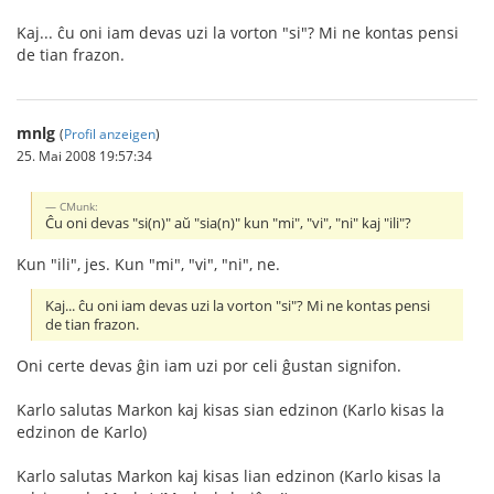
Kaj... ĉu oni iam devas uzi la vorton "si"? Mi ne kontas pensi
de tian frazon.
mnlg
(
Profil anzeigen
)
25. Mai 2008 19:57:34
CMunk:
Ĉu oni devas "si(n)" aŭ "sia(n)" kun "mi", "vi", "ni" kaj "ili"?
Kun "ili", jes. Kun "mi", "vi", "ni", ne.
Kaj... ĉu oni iam devas uzi la vorton "si"? Mi ne kontas pensi
de tian frazon.
Oni certe devas ĝin iam uzi por celi ĝustan signifon.
Karlo salutas Markon kaj kisas sian edzinon (Karlo kisas la
edzinon de Karlo)
Karlo salutas Markon kaj kisas lian edzinon (Karlo kisas la