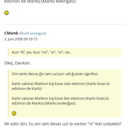
edzinon de Marko) (Marko koleriĝas!)
CMunk
(
Profil anzeigen
)
2. Juni 2008 09:16:15
Kun "ili", jes. Kun "mi", "vi", "ni", ne.
Okej, Dankon.
Oni certe devas ĝin iam uzi por celi ĝustan signifon.
Karlo salutas Markon kaj kisas sian edzinon (Karlo kisas la
edzinon de Karlo)
Karlo salutas Markon kaj kisas lian edzinon (Karlo kisas la
edzinon de Marko) (Marko koleriĝas!)
Mi volis diri, ĉu oni iam devas uzi la vorton "si" kiel subjekto?