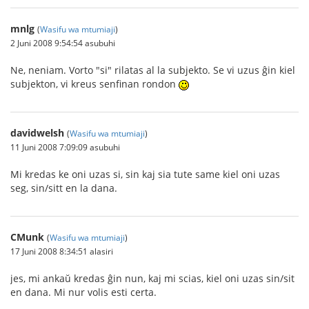
mnlg
(
Wasifu wa mtumiaji
)
2 Juni 2008 9:54:54 asubuhi
Ne, neniam. Vorto "si" rilatas al la subjekto. Se vi uzus ĝin kiel
subjekton, vi kreus senfinan rondon
davidwelsh
(
Wasifu wa mtumiaji
)
11 Juni 2008 7:09:09 asubuhi
Mi kredas ke oni uzas si, sin kaj sia tute same kiel oni uzas
seg, sin/sitt en la dana.
CMunk
(
Wasifu wa mtumiaji
)
17 Juni 2008 8:34:51 alasiri
jes, mi ankaŭ kredas ĝin nun, kaj mi scias, kiel oni uzas sin/sit
en dana. Mi nur volis esti certa.