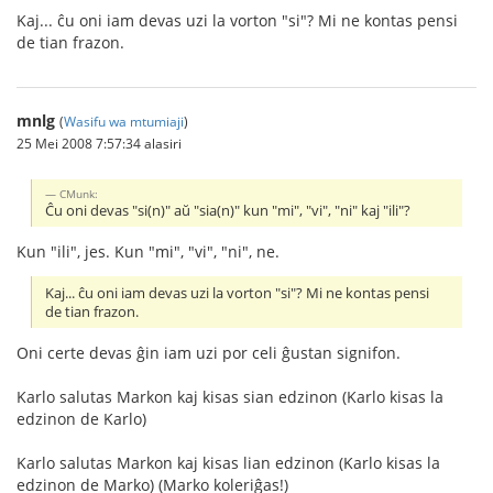
Kaj... ĉu oni iam devas uzi la vorton "si"? Mi ne kontas pensi
de tian frazon.
mnlg
(
Wasifu wa mtumiaji
)
25 Mei 2008 7:57:34 alasiri
CMunk:
Ĉu oni devas "si(n)" aŭ "sia(n)" kun "mi", "vi", "ni" kaj "ili"?
Kun "ili", jes. Kun "mi", "vi", "ni", ne.
Kaj... ĉu oni iam devas uzi la vorton "si"? Mi ne kontas pensi
de tian frazon.
Oni certe devas ĝin iam uzi por celi ĝustan signifon.
Karlo salutas Markon kaj kisas sian edzinon (Karlo kisas la
edzinon de Karlo)
Karlo salutas Markon kaj kisas lian edzinon (Karlo kisas la
edzinon de Marko) (Marko koleriĝas!)