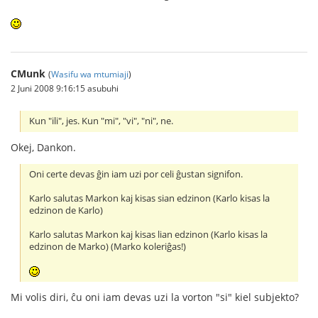
CMunk
(
Wasifu wa mtumiaji
)
2 Juni 2008 9:16:15 asubuhi
Kun "ili", jes. Kun "mi", "vi", "ni", ne.
Okej, Dankon.
Oni certe devas ĝin iam uzi por celi ĝustan signifon.
Karlo salutas Markon kaj kisas sian edzinon (Karlo kisas la
edzinon de Karlo)
Karlo salutas Markon kaj kisas lian edzinon (Karlo kisas la
edzinon de Marko) (Marko koleriĝas!)
Mi volis diri, ĉu oni iam devas uzi la vorton "si" kiel subjekto?