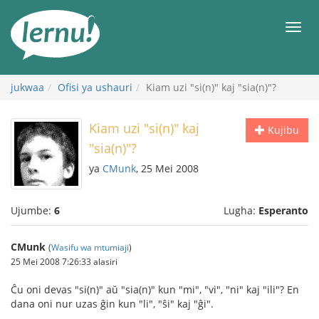
Kwa
maudhui
orod
jukwaa
Ofisi ya ushauri
Kiam uzi "si(n)" kaj "sia(n)"?
Kiam uzi "si(n)" kaj
Kujibu
"sia(n)"?
ya
CMunk
, 25 Mei 2008
Ujumbe:
6
Lugha:
Esperanto
CMunk
(
Wasifu wa mtumiaji
)
25 Mei 2008 7:26:33 alasiri
Ĉu oni devas "si(n)" aŭ "sia(n)" kun "mi", "vi", "ni" kaj "ili"? En
dana oni nur uzas ĝin kun "li", "ŝi" kaj "ĝi".