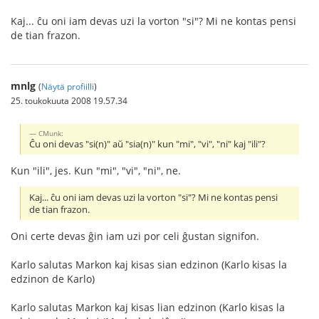
Kaj... ĉu oni iam devas uzi la vorton "si"? Mi ne kontas pensi
de tian frazon.
mnlg
(
Näytä profiilli
)
25. toukokuuta 2008 19.57.34
CMunk:
Ĉu oni devas "si(n)" aŭ "sia(n)" kun "mi", "vi", "ni" kaj "ili"?
Kun "ili", jes. Kun "mi", "vi", "ni", ne.
Kaj... ĉu oni iam devas uzi la vorton "si"? Mi ne kontas pensi
de tian frazon.
Oni certe devas ĝin iam uzi por celi ĝustan signifon.
Karlo salutas Markon kaj kisas sian edzinon (Karlo kisas la
edzinon de Karlo)
Karlo salutas Markon kaj kisas lian edzinon (Karlo kisas la