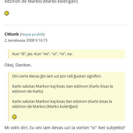
edzinon de Marko) (Marko koleriĝas!)
CMunk
(
Näytä profiilli
)
2. kesäkuuta 2008 9.16.15
Kun "ili", jes. Kun "mi", "vi", "ni", ne.
Okej, Dankon.
Oni certe devas ĝin iam uzi por celi ĝustan signifon.
Karlo salutas Markon kaj kisas sian edzinon (Karlo kisas la
edzinon de Karlo)
Karlo salutas Markon kaj kisas lian edzinon (Karlo kisas la
edzinon de Marko) (Marko koleriĝas!)
Mi volis diri, ĉu oni iam devas uzi la vorton "si" kiel subjekto?