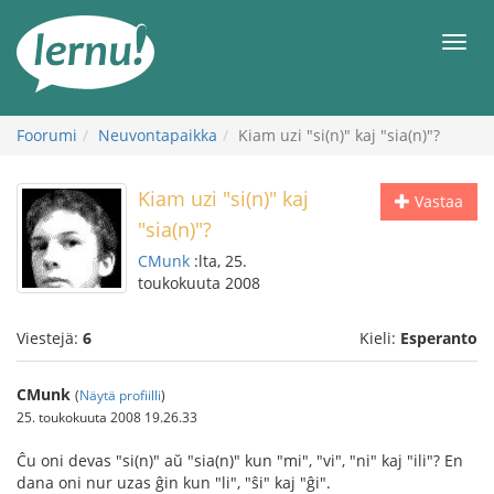
Tästä
sisältöön
Men
Foorumi
Neuvontapaikka
Kiam uzi "si(n)" kaj "sia(n)"?
Kiam uzi "si(n)" kaj
Vastaa
"sia(n)"?
CMunk
:lta, 25.
toukokuuta 2008
Viestejä:
6
Kieli:
Esperanto
CMunk
(
Näytä profiilli
)
25. toukokuuta 2008 19.26.33
Ĉu oni devas "si(n)" aŭ "sia(n)" kun "mi", "vi", "ni" kaj "ili"? En
dana oni nur uzas ĝin kun "li", "ŝi" kaj "ĝi".