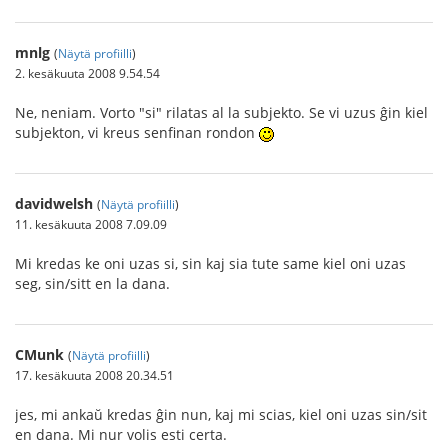
mnlg
(
Näytä profiilli
)
2. kesäkuuta 2008 9.54.54
Ne, neniam. Vorto "si" rilatas al la subjekto. Se vi uzus ĝin kiel
subjekton, vi kreus senfinan rondon
davidwelsh
(
Näytä profiilli
)
11. kesäkuuta 2008 7.09.09
Mi kredas ke oni uzas si, sin kaj sia tute same kiel oni uzas
seg, sin/sitt en la dana.
CMunk
(
Näytä profiilli
)
17. kesäkuuta 2008 20.34.51
jes, mi ankaŭ kredas ĝin nun, kaj mi scias, kiel oni uzas sin/sit
en dana. Mi nur volis esti certa.