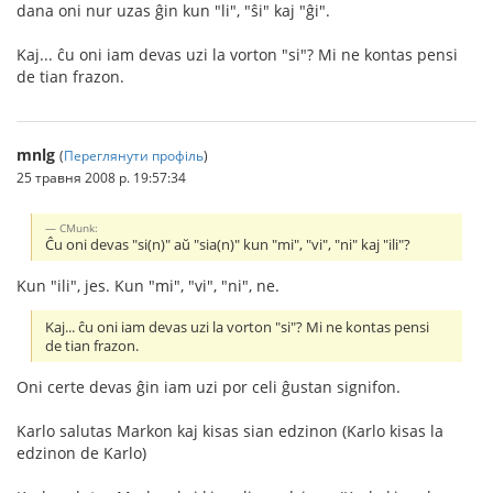
dana oni nur uzas ĝin kun "li", "ŝi" kaj "ĝi".
Kaj... ĉu oni iam devas uzi la vorton "si"? Mi ne kontas pensi
de tian frazon.
mnlg
(
Переглянути профіль
)
25 травня 2008 р. 19:57:34
CMunk:
Ĉu oni devas "si(n)" aŭ "sia(n)" kun "mi", "vi", "ni" kaj "ili"?
Kun "ili", jes. Kun "mi", "vi", "ni", ne.
Kaj... ĉu oni iam devas uzi la vorton "si"? Mi ne kontas pensi
de tian frazon.
Oni certe devas ĝin iam uzi por celi ĝustan signifon.
Karlo salutas Markon kaj kisas sian edzinon (Karlo kisas la
edzinon de Karlo)