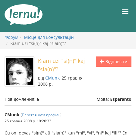
До
змісту
Мен
Форум
Місце для консультацій
Kiam uzi "si(n)" kaj "sia(n)"?
Kiam uzi "si(n)" kaj
Відповісти
"sia(n)"?
від
CMunk
, 25 травня
2008 р.
Повідомлення:
6
Мова:
Esperanto
CMunk
(
Переглянути профіль
)
25 травня 2008 р. 19:26:33
Ĉu oni devas "si(n)" aŭ "sia(n)" kun "mi", "vi", "ni" kaj "ili"? En