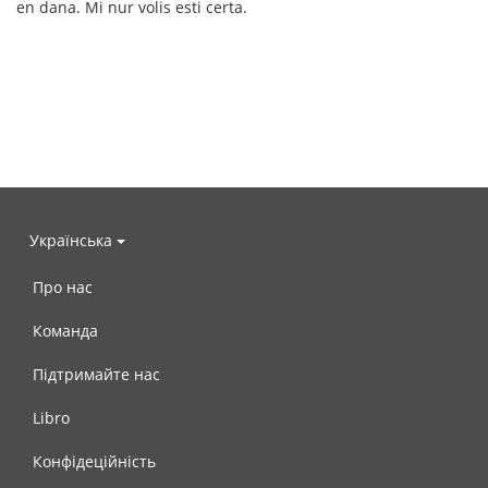
en dana. Mi nur volis esti certa.
Українська
Про нас
Команда
Підтримайте нас
Libro
Конфідеційність