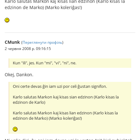
Karlo salutas Markon kaj kisas lian edzinon (Karlo kisas la
edzinon de Marko) (Marko koleriĝas!)
CMunk
(
Переглянути профіль
)
2 червня 2008 р. 09:16:15
Kun "ili", jes. Kun "mi", "vi", "ni", ne.
Okej, Dankon.
Oni certe devas ĝin iam uzi por celi ĝustan signifon.
Karlo salutas Markon kaj kisas sian edzinon (Karlo kisas la
edzinon de Karlo)
Karlo salutas Markon kaj kisas lian edzinon (Karlo kisas la
edzinon de Marko) (Marko koleriĝas!)