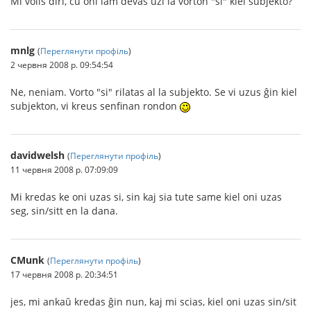
Mi volis diri, ĉu oni iam devas uzi la vorton "si" kiel subjekto?
mnlg
(
Переглянути профіль
)
2 червня 2008 р. 09:54:54
Ne, neniam. Vorto "si" rilatas al la subjekto. Se vi uzus ĝin kiel
subjekton, vi kreus senfinan rondon
davidwelsh
(
Переглянути профіль
)
11 червня 2008 р. 07:09:09
Mi kredas ke oni uzas si, sin kaj sia tute same kiel oni uzas
seg, sin/sitt en la dana.
CMunk
(
Переглянути профіль
)
17 червня 2008 р. 20:34:51
jes, mi ankaŭ kredas ĝin nun, kaj mi scias, kiel oni uzas sin/sit