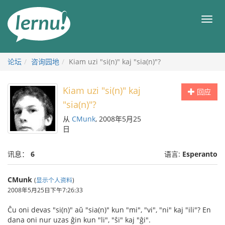
去
目
目
錄
录
頁
论坛
咨询园地
Kiam uzi "si(n)" kaj "sia(n)"?
Kiam uzi "si(n)" kaj
回应
"sia(n)"?
从
CMunk
, 2008年5月25
日
讯息：
6
语言:
Esperanto
CMunk
(
显示个人资料
)
2008年5月25日下午7:26:33
Ĉu oni devas "si(n)" aŭ "sia(n)" kun "mi", "vi", "ni" kaj "ili"? En
dana oni nur uzas ĝin kun "li", "ŝi" kaj "ĝi".