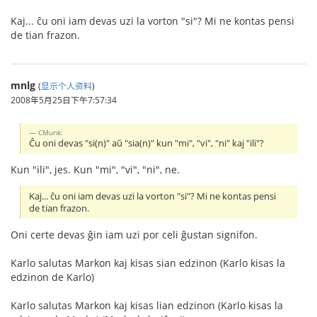
Kaj... ĉu oni iam devas uzi la vorton "si"? Mi ne kontas pensi
de tian frazon.
mnlg
(
显示个人资料
)
2008年5月25日下午7:57:34
CMunk:
Ĉu oni devas "si(n)" aŭ "sia(n)" kun "mi", "vi", "ni" kaj "ili"?
Kun "ili", jes. Kun "mi", "vi", "ni", ne.
Kaj... ĉu oni iam devas uzi la vorton "si"? Mi ne kontas pensi
de tian frazon.
Oni certe devas ĝin iam uzi por celi ĝustan signifon.
Karlo salutas Markon kaj kisas sian edzinon (Karlo kisas la
edzinon de Karlo)
Karlo salutas Markon kaj kisas lian edzinon (Karlo kisas la