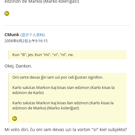
edzinon de Marko) (Marko koleriĝas!)
CMunk
(
显示个人资料
)
2008年6月2日上午9:16:15
Kun "ili", jes. Kun "mi", "vi", "ni", ne.
Okej, Dankon.
Oni certe devas ĝin iam uzi por celi ĝustan signifon.
Karlo salutas Markon kaj kisas sian edzinon (Karlo kisas la
edzinon de Karlo)
Karlo salutas Markon kaj kisas lian edzinon (Karlo kisas la
edzinon de Marko) (Marko koleriĝas!)
Mi volis diri, ĉu oni iam devas uzi la vorton "si" kiel subjekto?