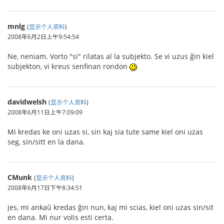
mnlg
(
显示个人资料
)
2008年6月2日上午9:54:54
Ne, neniam. Vorto "si" rilatas al la subjekto. Se vi uzus ĝin kiel
subjekton, vi kreus senfinan rondon
davidwelsh
(
显示个人资料
)
2008年6月11日上午7:09:09
Mi kredas ke oni uzas si, sin kaj sia tute same kiel oni uzas
seg, sin/sitt en la dana.
CMunk
(
显示个人资料
)
2008年6月17日下午8:34:51
jes, mi ankaŭ kredas ĝin nun, kaj mi scias, kiel oni uzas sin/sit
en dana. Mi nur volis esti certa.