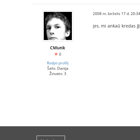
2008 m. birželis 17 d. 20:3
jes, mi ankaŭ kredas ĝi
CMunk
0
Rodyti profilį
Šalis: Danija
Žinutės: 3