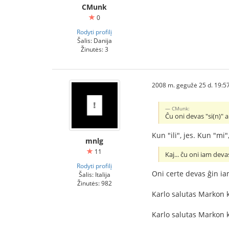
CMunk
0
Rodyti profilį
Šalis: Danija
Žinutės: 3
2008 m. gegužė 25 d. 19:5
CMunk:
Ĉu oni devas "si(n)" aŭ 
Kun "ili", jes. Kun "mi",
mnlg
11
Kaj... ĉu oni iam deva
Rodyti profilį
Oni certe devas ĝin ia
Šalis: Italija
Žinutės: 982
Karlo salutas Markon k
Karlo salutas Markon k