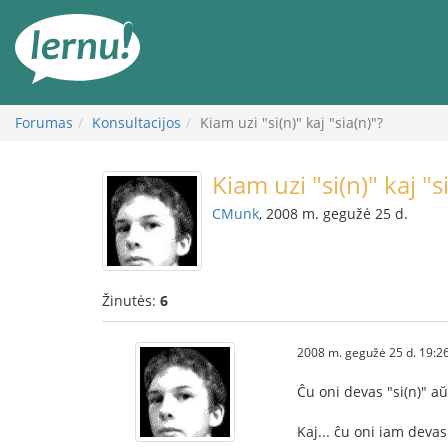
Į
turinį
Forumas
Konsultacijos
Kiam uzi "si(n)" kaj "sia(n)"?
Kiam uzi "si(n)" kaj "s
CMunk
, 2008 m. gegužė 25 d.
Žinutės:
6
2008 m. gegužė 25 d. 19:2
Ĉu oni devas "si(n)" aŭ 
Kaj... ĉu oni iam devas