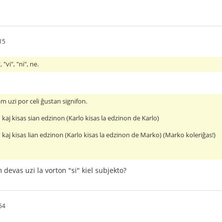
:15
 "vi", "ni", ne.
am uzi por celi ĝustan signifon.
kaj kisas sian edzinon (Karlo kisas la edzinon de Karlo)
kaj kisas lian edzinon (Karlo kisas la edzinon de Marko) (Marko koleriĝas!)
m devas uzi la vorton "si" kiel subjekto?
:54