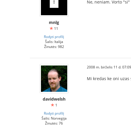
Ne, neniam. Vorto "si" 
mnlg
11
Rodyti profilį
Šalis: Italija
Žinutės: 982
2008 m. birželis 11 d. 07:0
Mi kredas ke oni uzas s
davidwelsh
1
Rodyti profilį
Šalis: Norvegija
Žinutės: 76