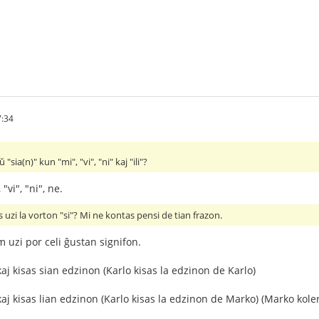
7:34
"sia(n)" kun "mi", "vi", "ni" kaj "ili"?
 "vi", "ni", ne.
s uzi la vorton "si"? Mi ne kontas pensi de tian frazon.
m uzi por celi ĝustan signifon.
aj kisas sian edzinon (Karlo kisas la edzinon de Karlo)
aj kisas lian edzinon (Karlo kisas la edzinon de Marko) (Marko koler