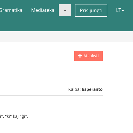
Gramatika
Mediateka
LT
Prisijungti
Atsakyti
Kalba:
Esperanto
, "ŝi" kaj "ĝi".