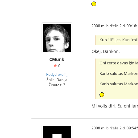
2008 m. birželis 2 d. 09:16
Kun "ili", jes. Kun "mi",
Okej, Dankon.
CMunk
Oni certe devas ĝin i
0
Karlo salutas Markon 
Rodyti profilį
Šalis: Danija
Karlo salutas Markon 
Žinutės: 3
Mi volis diri, ĉu oni ia
2008 m. birželis 2 d. 09:54