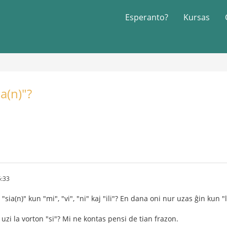
Esperanto?
Kursas
ia(n)"?
6:33
"sia(n)" kun "mi", "vi", "ni" kaj "ili"? En dana oni nur uzas ĝin kun "li"
 uzi la vorton "si"? Mi ne kontas pensi de tian frazon.