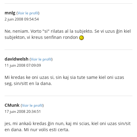
mnlg
(
Voir le profil
)
2 juin 2008 09:54:54
Ne, neniam. Vorto "si" rilatas al la subjekto. Se vi uzus ĝin kiel
subjekton, vi kreus senfinan rondon
davidwelsh
(
Voir le profil
)
11 juin 2008 07:09:09
Mi kredas ke oni uzas si, sin kaj sia tute same kiel oni uzas
seg, sin/sitt en la dana.
CMunk
(
Voir le profil
)
17 juin 2008 20:34:51
jes, mi ankaŭ kredas ĝin nun, kaj mi scias, kiel oni uzas sin/sit
en dana. Mi nur volis esti certa.