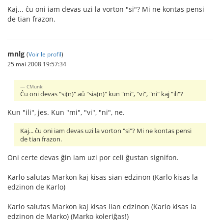
Kaj... ĉu oni iam devas uzi la vorton "si"? Mi ne kontas pensi
de tian frazon.
mnlg
(
Voir le profil
)
25 mai 2008 19:57:34
CMunk:
Ĉu oni devas "si(n)" aŭ "sia(n)" kun "mi", "vi", "ni" kaj "ili"?
Kun "ili", jes. Kun "mi", "vi", "ni", ne.
Kaj... ĉu oni iam devas uzi la vorton "si"? Mi ne kontas pensi
de tian frazon.
Oni certe devas ĝin iam uzi por celi ĝustan signifon.
Karlo salutas Markon kaj kisas sian edzinon (Karlo kisas la
edzinon de Karlo)
Karlo salutas Markon kaj kisas lian edzinon (Karlo kisas la
edzinon de Marko) (Marko koleriĝas!)