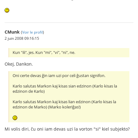
CMunk
(
Voir le profil
)
2 juin 2008 09:16:15
Kun "ili", jes. Kun "mi", "vi", "ni", ne.
Okej, Dankon.
Oni certe devas ĝin iam uzi por celi ĝustan signifon.
Karlo salutas Markon kaj kisas sian edzinon (Karlo kisas la
edzinon de Karlo)
Karlo salutas Markon kaj kisas lian edzinon (Karlo kisas la
edzinon de Marko) (Marko koleriĝas!)
Mi volis diri, ĉu oni iam devas uzi la vorton "si" kiel subjekto?