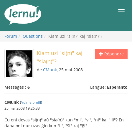
Aller
au
Men
contenu
Forum
Questions
Kiam uzi "si(n)" kaj "sia(n)"?
Kiam uzi "si(n)" kaj
Répondre
"sia(n)"?
de
CMunk
, 25 mai 2008
Messages :
6
Langue:
Esperanto
CMunk
(
Voir le profil
)
25 mai 2008 19:26:33
Ĉu oni devas "si(n)" aŭ "sia(n)" kun "mi", "vi", "ni" kaj "ili"? En
dana oni nur uzas ĝin kun "li", "ŝi" kaj "ĝi".