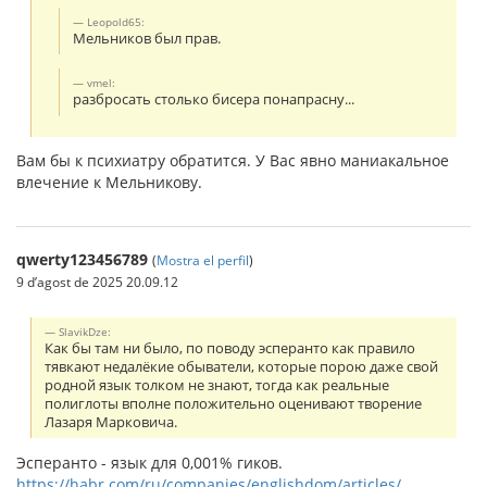
Leopold65:
Мельников был прав.
vmel:
разбросать столько бисера понапрасну...
Вам бы к психиатру обратится. У Вас явно маниакальное
влечение к Мельникову.
qwerty123456789
(
Mostra el perfil
)
9 d’agost de 2025 20.09.12
SlavikDze:
Как бы там ни было, по поводу эсперанто как правило
тявкают недалёкие обыватели, которые порою даже свой
родной язык толком не знают, тогда как реальные
полиглоты вполне положительно оценивают творение
Лазаря Марковича.
Эсперанто - язык для 0,001% гиков.
https://habr.com/ru/companies/englishdom/articles/...