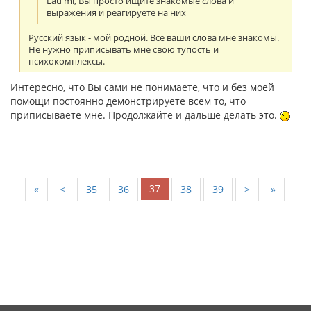
Laŭ mi, Вы просто ищите знакомые слова и
выражения и реагируете на них
Русский язык - мой родной. Все ваши слова мне знакомы.
Не нужно приписывать мне свою тупость и
психокомплексы.
Интересно, что Вы сами не понимаете, что и без моей
помощи постоянно демонстрируете всем то, что
приписываете мне. Продолжайте и дальше делать это.
37
«
<
35
36
38
39
>
»