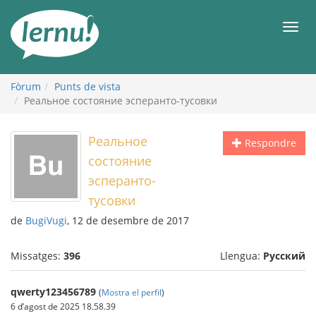
Al
contingut
Men
Fòrum
Punts de vista
Реальное состояние эсперанто-тусовки
Реальное
Respondre
состояние
эсперанто-
тусовки
de
BugiVugi
, 12 de desembre de 2017
Missatges:
396
Llengua:
Русский
qwerty123456789
(
Mostra el perfil
)
6 d’agost de 2025 18.58.39