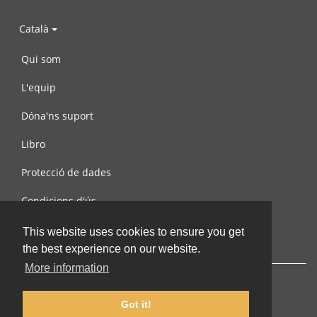
Català
Qui som
L'equip
Dóna'ns suport
Libro
Protecció de dades
Condicions d'ús
Contacta amb nosaltres
This website uses cookies to ensure you get
the best experience on our website.
More information
Got it!