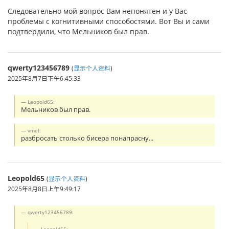
Следовательно мой вопрос Вам непонятен и у Вас
проблемы с когнитивными способостями. Вот Вы и сами
подтвердили, что Мельников был прав.
qwerty123456789
(
显示个人资料
)
2025年8月7日下午6:45:33
Leopold65:
Мельников был прав.
vmel:
разбросать столько бисера понапрасну...
Leopold65
(
显示个人资料
)
2025年8月8日上午9:49:17
qwerty123456789: