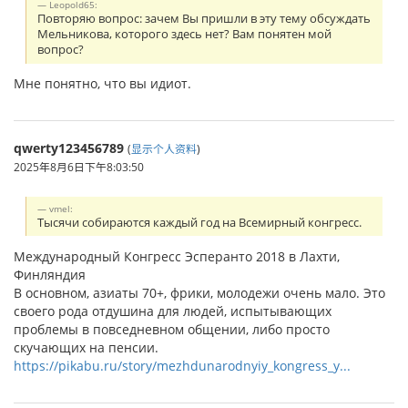
Leopold65:
Повторяю вопрос: зачем Вы пришли в эту тему обсуждать
Мельникова, которого здесь нет? Вам понятен мой
вопрос?
Мне понятно, что вы идиот.
qwerty123456789
(
显示个人资料
)
2025年8月6日下午8:03:50
vmel:
Тысячи собираются каждый год на Всемирный конгресс.
Международный Конгресс Эсперанто 2018 в Лахти,
Финляндия
В основном, азиаты 70+, фрики, молодежи очень мало. Это
своего рода отдушина для людей, испытывающих
проблемы в повседневном общении, либо просто
скучающих на пенсии.
https://pikabu.ru/story/mezhdunarodnyiy_kongress_y...