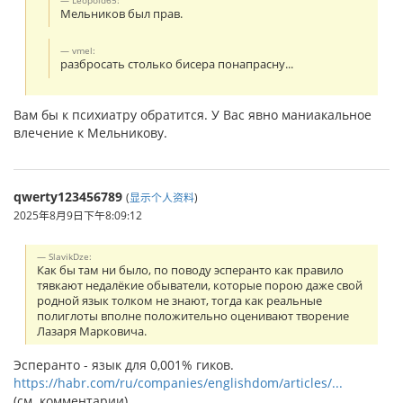
Leopold65:
Мельников был прав.
vmel:
разбросать столько бисера понапрасну...
Вам бы к психиатру обратится. У Вас явно маниакальное
влечение к Мельникову.
qwerty123456789
(
显示个人资料
)
2025年8月9日下午8:09:12
SlavikDze:
Как бы там ни было, по поводу эсперанто как правило
тявкают недалёкие обыватели, которые порою даже свой
родной язык толком не знают, тогда как реальные
полиглоты вполне положительно оценивают творение
Лазаря Марковича.
Эсперанто - язык для 0,001% гиков.
https://habr.com/ru/companies/englishdom/articles/...
(см. комментарии)