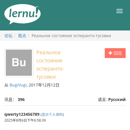
去
目
目
錄
录
頁
论坛
观点
Реальное состояние эсперанто-тусовки
Реальное
回应
состояние
эсперанто-
тусовки
从
BugiVugi
, 2017年12月12日
讯息：
396
语言:
Русский
qwerty123456789
(
显示个人资料
)
2025年8月6日下午6:58:39