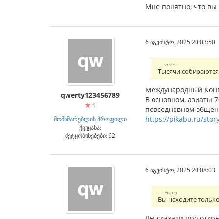
Мне понятно, что вы 
6 აგვისტო, 2025 20:03:50
vmel:
Тысячи собираются
Международный Конгр
qwerty123456789
В основном, азиаты 
1
повседневном общени
https://pikabu.ru/sto
მომხმარებლის პროფილი
ქვეყანა:
შეტყობინებები: 62
6 აგვისტო, 2025 20:08:03
Frano:
Вы находите тольк
Вы сказали про откры