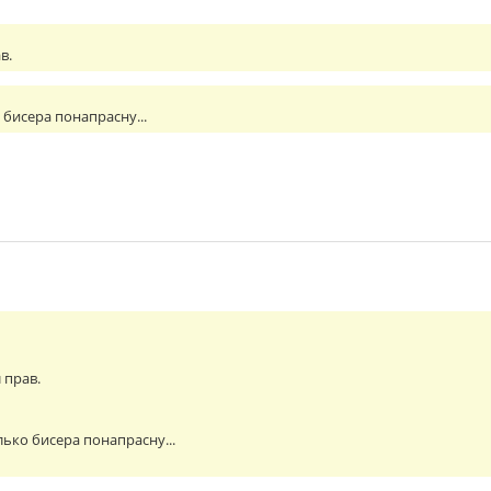
в.
 бисера понапрасну...
 прав.
лько бисера понапрасну...