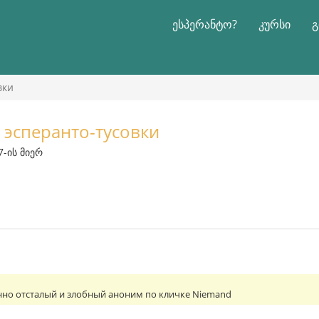
ესპერანტო?
კურსი
გ
вки
 эсперанто-тусовки
7-ის მიერ
нно отсталый и злобный аноним по кличке Niemand