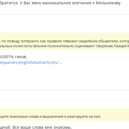
братится. У Вас явно маниакальное влечение к Мельникову.
, по поводу эсперанто как правило тявкают недалёкие обыватели, кот
реальные полиглоты вполне положительно оценивают творение Лазаря 
 0,001% гиков.
ompanies/englishdom/articles/...
ищите знакомые слова и выражения и реагируете на них
одной. Все ваши слова мне знакомы.