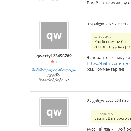
Вам бы к психиатру о
9 აგვისტო, 2025 20:09:12
SlavikDze:
Как бы там ни было
знают, тогда как 
qwerty123456789
Эсперанто - язык для
1
https://habr.com/ru/c
(см. комментарии)
მომხმარებლის პროფილი
ქვეყანა:
შეტყობინებები: 62
9 აგვისტო, 2025 20:18:39
Leopold65:
Laŭ mi, Вы просто 
Русский язык - мой р