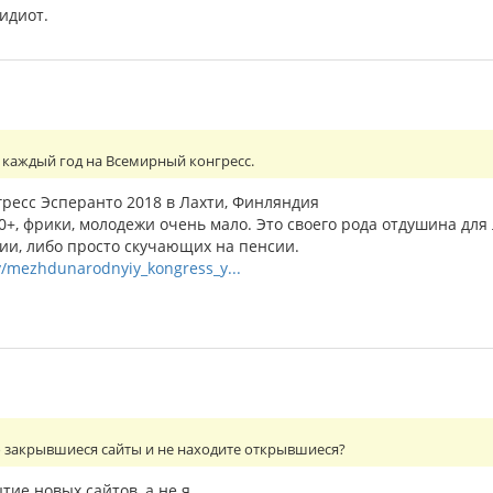
идиот.
 каждый год на Всемирный конгресс.
есс Эсперанто 2018 в Лахти, Финляндия
70+, фрики, молодежи очень мало. Это своего рода отдушина д
и, либо просто скучающих на пенсии.
ry/mezhdunarodnyiy_kongress_y...
о закрывшиеся сайты и не находите открывшиеся?
тие новых сайтов, а не я.