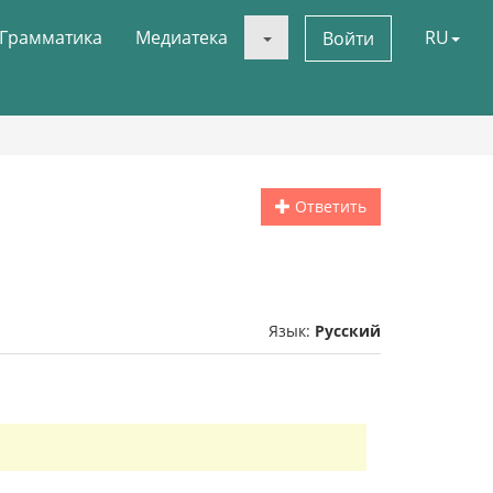
Грамматика
Медиатека
RU
Войти
Ответить
Язык:
Русский