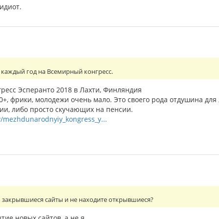
идиот.
 каждый год на Всемирный конгресс.
есс Эсперанто 2018 в Лахти, Финляндия
70+, фрики, молодежи очень мало. Это своего рода отдушина д
и, либо просто скучающих на пенсии.
ry/mezhdunarodnyiy_kongress_y...
о закрывшиеся сайты и не находите открывшиеся?
тие новых сайтов, а не я.