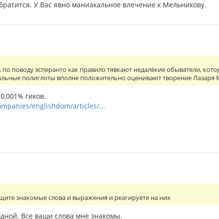
братится. У Вас явно маниакальное влечение к Мельникову.
, по поводу эсперанто как правило тявкают недалёкие обыватели, кот
реальные полиглоты вполне положительно оценивают творение Лазаря 
 0,001% гиков.
ompanies/englishdom/articles/...
ищите знакомые слова и выражения и реагируете на них
одной. Все ваши слова мне знакомы.