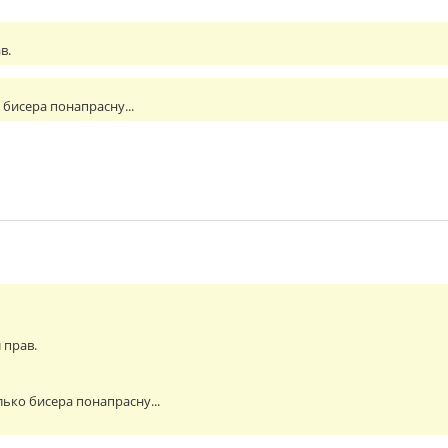
в.
 бисера понапрасну...
 прав.
лько бисера понапрасну...