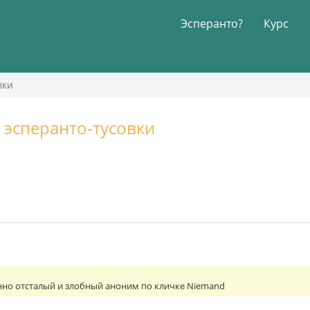
Эсперанто?
Курс
вки
 эсперанто-тусовки
нно отсталый и злобный аноним по кличке Niemand