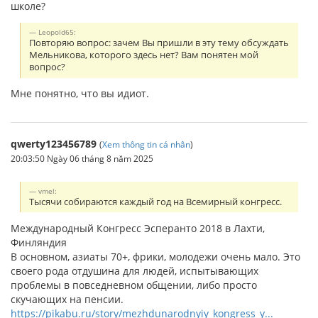
школе?
Leopold65:
Повторяю вопрос: зачем Вы пришли в эту тему обсуждать
Мельникова, которого здесь нет? Вам понятен мой
вопрос?
Мне понятно, что вы идиот.
qwerty123456789
(
Xem thông tin cá nhân
)
20:03:50 Ngày 06 tháng 8 năm 2025
vmel:
Тысячи собираются каждый год на Всемирный конгресс.
Международный Конгресс Эсперанто 2018 в Лахти,
Финляндия
В основном, азиаты 70+, фрики, молодежи очень мало. Это
своего рода отдушина для людей, испытывающих
проблемы в повседневном общении, либо просто
скучающих на пенсии.
https://pikabu.ru/story/mezhdunarodnyiy_kongress_y...