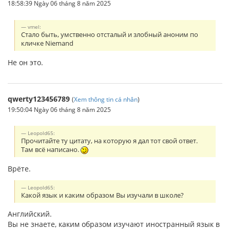
18:58:39 Ngày 06 tháng 8 năm 2025
vmel:
Стало быть, умственно отсталый и злобный аноним по
кличке Niemand
Не он это.
qwerty123456789
(
Xem thông tin cá nhân
)
19:50:04 Ngày 06 tháng 8 năm 2025
Leopold65:
Прочитайте ту цитату, на которую я дал тот свой ответ.
Там всё написано.
Врёте.
Leopold65:
Какой язык и каким образом Вы изучали в школе?
Английский.
Вы не знаете, каким образом изучают иностранный язык в