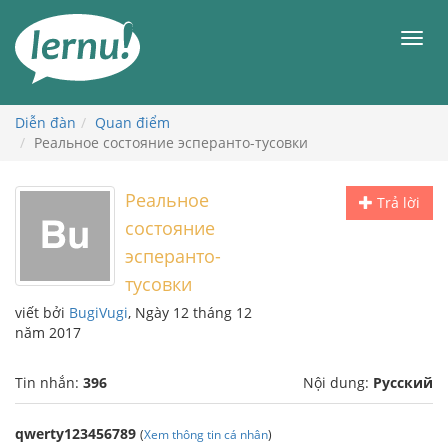
Đi
đến
Men
phần
nội
dung
Diễn đàn
Quan điểm
Реальное состояние эсперанто-тусовки
Реальное
Trả lời
состояние
эсперанто-
тусовки
viết bởi
BugiVugi
, Ngày 12 tháng 12
năm 2017
Tin nhắn:
396
Nội dung:
Русский
qwerty123456789
(
Xem thông tin cá nhân
)