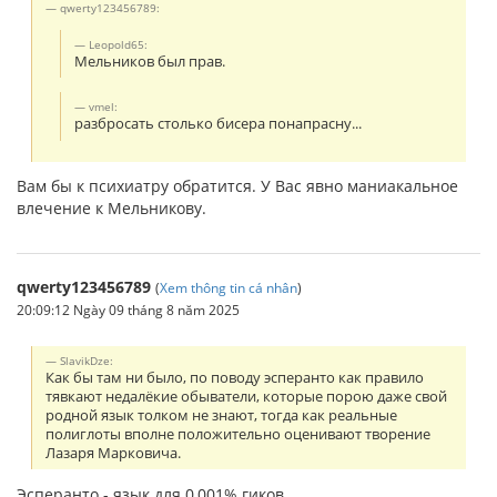
qwerty123456789:
Leopold65:
Мельников был прав.
vmel:
разбросать столько бисера понапрасну...
Вам бы к психиатру обратится. У Вас явно маниакальное
влечение к Мельникову.
qwerty123456789
(
Xem thông tin cá nhân
)
20:09:12 Ngày 09 tháng 8 năm 2025
SlavikDze:
Как бы там ни было, по поводу эсперанто как правило
тявкают недалёкие обыватели, которые порою даже свой
родной язык толком не знают, тогда как реальные
полиглоты вполне положительно оценивают творение
Лазаря Марковича.
Эсперанто - язык для 0,001% гиков.