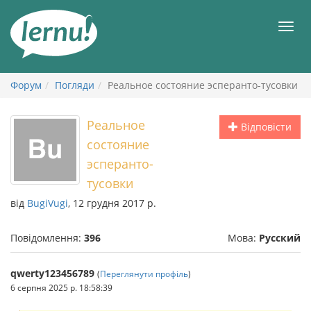
До
змісту
Мен
Форум
Погляди
Реальное состояние эсперанто-тусовки
Реальное
Відповісти
состояние
эсперанто-
тусовки
від
BugiVugi
, 12 грудня 2017 р.
Повідомлення:
396
Мова:
Русский
qwerty123456789
(
Переглянути профіль
)
6 серпня 2025 р. 18:58:39