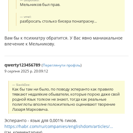
Leopold65:
Мельников был прав.
vmel:
разбросать столько бисера понапрасну...
Вам бы к психиатру обратится. У Вас явно маниакальное
влечение к Мельникову.
qwerty123456789
(
Переглянути профіль
)
9 серпня 2025 р. 20:09:12
SlavikDze:
Как бы там ни было, по поводу эсперанто как правило
тявкают недалёкие обыватели, которые порою даже свой
родной язык толком не знают, тогда как реальные
полиглоты вполне положительно оценивают творение
Лазаря Марковича.
Эсперанто - язык для 0,001% гиков.
https://habr.com/ru/companies/englishdom/articles/...
(см. комментарии)