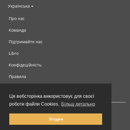
Українська
Про нас
Команда
Підтримайте нас
Libro
Конфідеційність
Правила
Контакти
Ця вебсторінка використовує для своєї
роботи файли Cookies.
Більш детально
Згоден
© 2002-2026 lernu.net |
Impressum