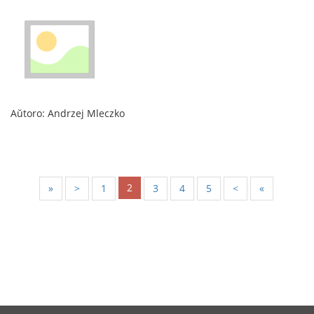
Aŭtoro: Andrzej Mleczko
2
«
<
1
3
4
5
>
»