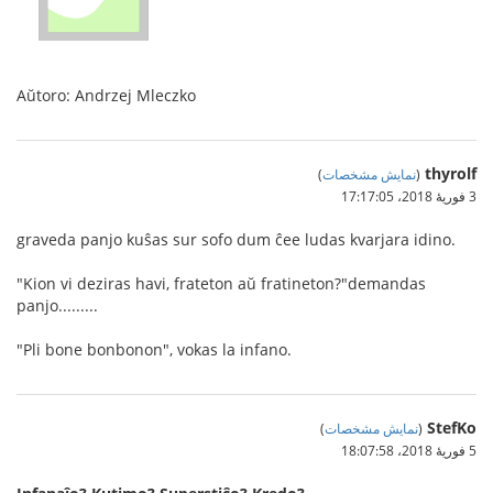
Aŭtoro: Andrzej Mleczko
thyrolf
(
نمایش مشخصات
)
3 فوریهٔ 2018،‏ 17:17:05
graveda panjo kuŝas sur sofo dum ĉee ludas kvarjara idino.
"Kion vi deziras havi, frateton aŭ fratineton?"demandas
panjo.........
"Pli bone bonbonon", vokas la infano.
StefKo
(
نمایش مشخصات
)
5 فوریهٔ 2018،‏ 18:07:58