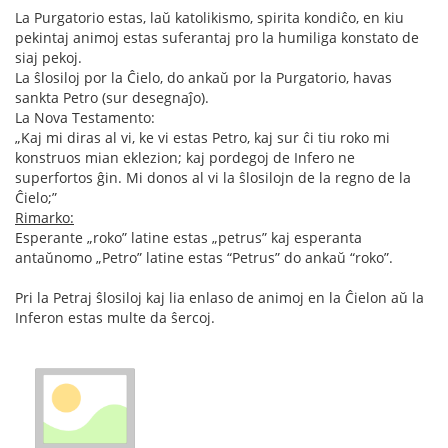
La Purgatorio estas, laŭ katolikismo, spirita kondiĉo, en kiu
pekintaj animoj estas suferantaj pro la humiliga konstato de
siaj pekoj.
La ŝlosiloj por la Ĉielo, do ankaŭ por la Purgatorio, havas
sankta Petro (sur desegnaĵo).
La Nova Testamento:
„Kaj mi diras al vi, ke vi estas Petro, kaj sur ĉi tiu roko mi
konstruos mian eklezion; kaj pordegoj de Infero ne
superfortos ĝin. Mi donos al vi la ŝlosilojn de la regno de la
Ĉielo;”
Rimarko:
Esperante „roko” latine estas „petrus” kaj esperanta
antaŭnomo „Petro” latine estas “Petrus” do ankaŭ “roko”.
Pri la Petraj ŝlosiloj kaj lia enlaso de animoj en la Ĉielon aŭ la
Inferon estas multe da ŝercoj.