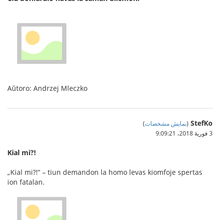
Aŭtoro: Andrzej Mleczko
StefKo
(
نمایش مشخصات
)
3 فوریهٔ 2018،‏ 9:09:21
Kial mi?!
„Kial mi?!” – tiun demandon la homo levas kiomfoje spertas
ion fatalan.