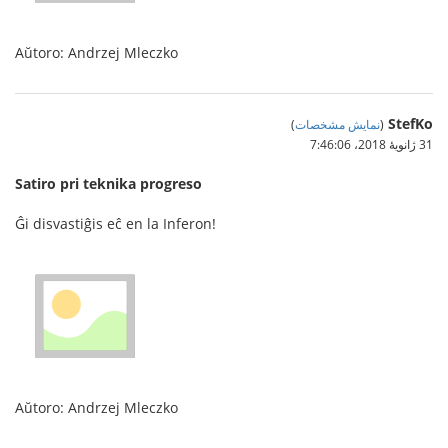
Aŭtoro: Andrzej Mleczko
StefKo
(
نمایش مشخصات
)
31 ژانویهٔ 2018،‏ 7:46:06
Satiro pri teknika progreso
Ĝi disvastiĝis eĉ en la Inferon!
Aŭtoro: Andrzej Mleczko