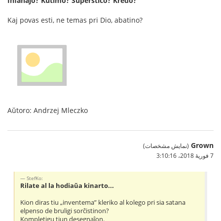
Infanaĵo? Kutimo? Superstiĉo? Kredo?
Kaj povas esti, ne temas pri Dio, abatino?
Aŭtoro: Andrzej Mleczko
Grown
(نمایش مشخصات)
7 فوریهٔ 2018،‏ 3:10:16
StefKo:
Rilate al la hodiaŭa kinarto...
Kion diras tiu „inventema” kleriko al kolego pri sia satana
elpenso de bruligi sorĉistinon?
Kompletigu tiun desegnaĵon.