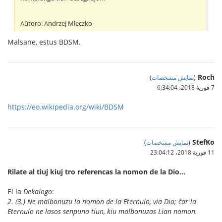
Aŭtoro: Andrzej Mleczko
Malsane, estus BDSM.
Roch
(
نمایش مشخصات
)
7 فوریهٔ 2018،‏ 6:34:04
https://eo.wikipedia.org/wiki/BDSM
StefKo
(
نمایش مشخصات
)
11 فوریهٔ 2018،‏ 23:04:12
Rilate al tiuj kiuj tro referencas la nomon de la Dio…
El la
Dekalogo
:
2. (3.) Ne malbonuzu la nomon de la Eternulo, via Dio; ĉar la
Eternulo ne lasos senpuna tiun, kiu malbonuzas Lian nomon.