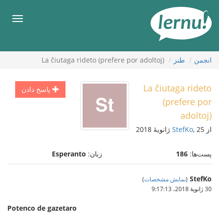
رود
ه
فهرس
حتوا
انجمن
طنز
La ĉiutaga rideto (prefere por adoltoj)
La ĉiutaga rideto
پاسخ دادن
(prefere por
adoltoj)
از
, 25 ژانویهٔ 2018
StefKo
پست‌ها:
186
زبان:
Esperanto
StefKo
(
نمایش مشخصات
)
30 ژانویهٔ 2018،‏ 9:17:13
Potenco de gazetaro