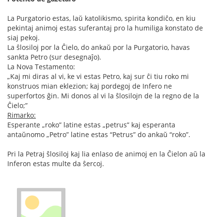
La Purgatorio estas, laŭ katolikismo, spirita kondiĉo, en kiu
pekintaj animoj estas suferantaj pro la humiliga konstato de
siaj pekoj.
La ŝlosiloj por la Ĉielo, do ankaŭ por la Purgatorio, havas
sankta Petro (sur desegnaĵo).
La Nova Testamento:
„Kaj mi diras al vi, ke vi estas Petro, kaj sur ĉi tiu roko mi
konstruos mian eklezion; kaj pordegoj de Infero ne
superfortos ĝin. Mi donos al vi la ŝlosilojn de la regno de la
Ĉielo;”
Rimarko:
Esperante „roko” latine estas „petrus” kaj esperanta
antaŭnomo „Petro” latine estas “Petrus” do ankaŭ “roko”.
Pri la Petraj ŝlosiloj kaj lia enlaso de animoj en la Ĉielon aŭ la
Inferon estas multe da ŝercoj.