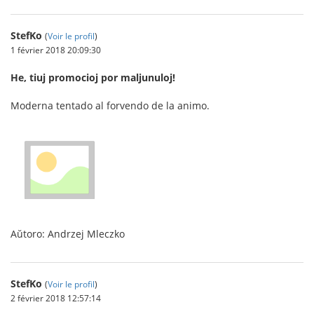
StefKo
(
Voir le profil
)
1 février 2018 20:09:30
He, tiuj promocioj por maljunuloj!
Moderna tentado al forvendo de la animo.
Aŭtoro: Andrzej Mleczko
StefKo
(
Voir le profil
)
2 février 2018 12:57:14