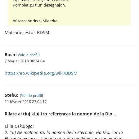
Kompletigu tiun desegnaĵon.
Aŭtoro: Andrzej Mleczko
Malsane, estus BDSM.
Roch
(
Voir le profil
)
7 février 2018 06:34:04
https://eo.wikipedia.org/wiki/BDSM
StefKo
(
Voir le profil
)
11 février 2018 23:04:12
Rilate al tiuj kiuj tro referencas la nomon de la Dio…
El la
Dekalogo
:
2. (3.) Ne malbonuzu la nomon de la Eternulo, via Dio; ĉar la
Eternulo ne lasos senpuna tiun, kiu malbonuzas Lian nomon.