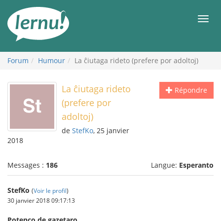
Aller
au
Men
contenu
Forum
Humour
La ĉiutaga rideto (prefere por adoltoj)
La ĉiutaga rideto
Répondre
(prefere por
adoltoj)
de
StefKo
, 25 janvier
2018
Messages :
186
Langue:
Esperanto
StefKo
(
Voir le profil
)
30 janvier 2018 09:17:13
Potenco de gazetaro