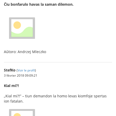
Ĉiu bonfarulo havas la saman dilemon.
Aŭtoro: Andrzej Mleczko
StefKo
(
Voir le profil
)
3 février 2018 09:09:21
Kial mi?!
„Kial mi?!” – tiun demandon la homo levas kiomfoje spertas
ion fatalan.