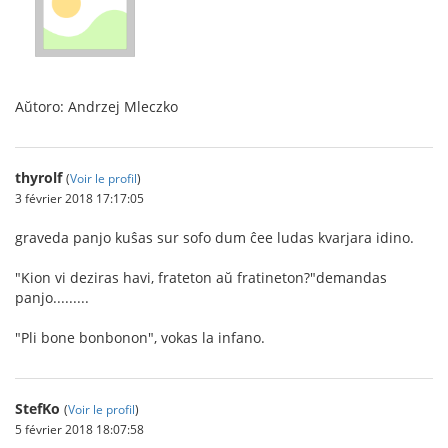
Aŭtoro: Andrzej Mleczko
thyrolf
(
Voir le profil
)
3 février 2018 17:17:05
graveda panjo kuŝas sur sofo dum ĉee ludas kvarjara idino.
"Kion vi deziras havi, frateton aŭ fratineton?"demandas
panjo.........
"Pli bone bonbonon", vokas la infano.
StefKo
(
Voir le profil
)
5 février 2018 18:07:58