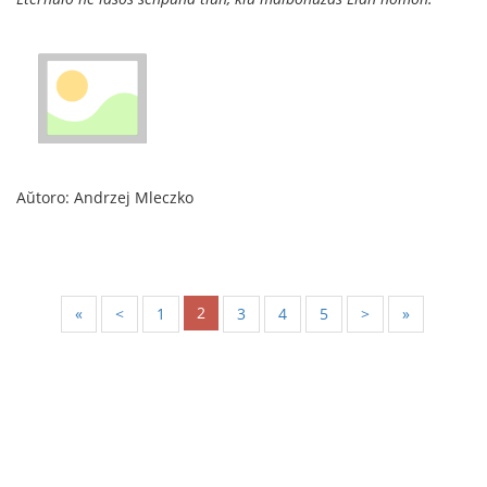
Aŭtoro: Andrzej Mleczko
2
«
<
1
3
4
5
>
»