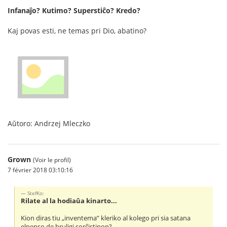
Infanaĵo? Kutimo? Superstiĉo? Kredo?
Kaj povas esti, ne temas pri Dio, abatino?
Aŭtoro: Andrzej Mleczko
Grown
(Voir le profil)
7 février 2018 03:10:16
StefKo:
Rilate al la hodiaŭa kinarto...
Kion diras tiu „inventema” kleriko al kolego pri sia satana
elpenso de bruligi sorĉistinon?