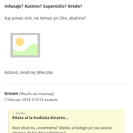
Infanaĵo? Kutimo? Superstiĉo? Kredo?
Kaj povas esti, ne temas pri Dio, abatino?
Aŭtoro: Andrzej Mleczko
Grown
(Wasifu wa mtumiaji)
7 Februari 2018 3:10:16 asubuhi
StefKo:
Rilate al la hodiaŭa kinarto...
Kion diras tiu „inventema” kleriko al kolego pri sia satana
elpenso de bruligi sorĉistinon?