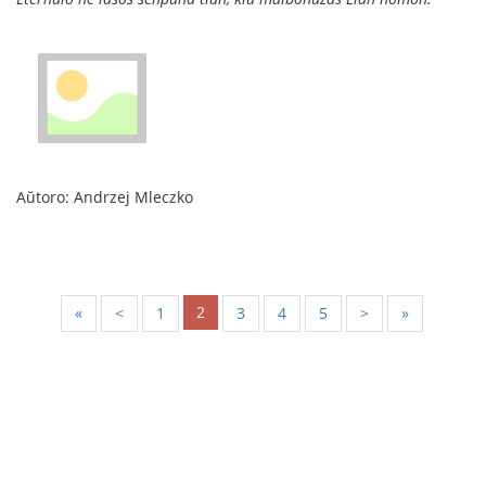
Aŭtoro: Andrzej Mleczko
2
«
<
1
3
4
5
>
»