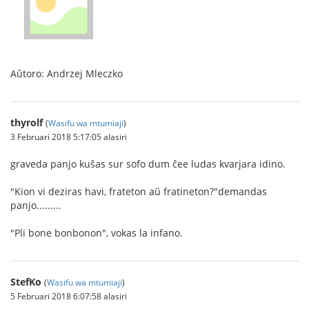
Aŭtoro: Andrzej Mleczko
thyrolf
(
Wasifu wa mtumiaji
)
3 Februari 2018 5:17:05 alasiri
graveda panjo kuŝas sur sofo dum ĉee ludas kvarjara idino.
"Kion vi deziras havi, frateton aŭ fratineton?"demandas
panjo.........
"Pli bone bonbonon", vokas la infano.
StefKo
(
Wasifu wa mtumiaji
)
5 Februari 2018 6:07:58 alasiri