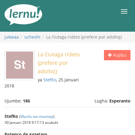
Kwa
maudhui
orod
jukwaa
ucheshi
La ĉiutaga rideto (prefere por adoltoj)
La ĉiutaga rideto
Kujibu
(prefere por
adoltoj)
ya
StefKo
, 25 Januari
2018
Ujumbe:
186
Lugha:
Esperanto
StefKo
(
Wasifu wa mtumiaji
)
30 Januari 2018 9:17:13 asubuhi
Potenco de gazetaro