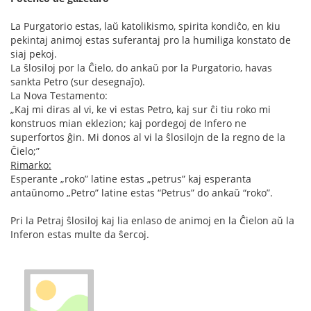
La Purgatorio estas, laŭ katolikismo, spirita kondiĉo, en kiu
pekintaj animoj estas suferantaj pro la humiliga konstato de
siaj pekoj.
La ŝlosiloj por la Ĉielo, do ankaŭ por la Purgatorio, havas
sankta Petro (sur desegnaĵo).
La Nova Testamento:
„Kaj mi diras al vi, ke vi estas Petro, kaj sur ĉi tiu roko mi
konstruos mian eklezion; kaj pordegoj de Infero ne
superfortos ĝin. Mi donos al vi la ŝlosilojn de la regno de la
Ĉielo;”
Rimarko:
Esperante „roko” latine estas „petrus” kaj esperanta
antaŭnomo „Petro” latine estas “Petrus” do ankaŭ “roko”.
Pri la Petraj ŝlosiloj kaj lia enlaso de animoj en la Ĉielon aŭ la
Inferon estas multe da ŝercoj.