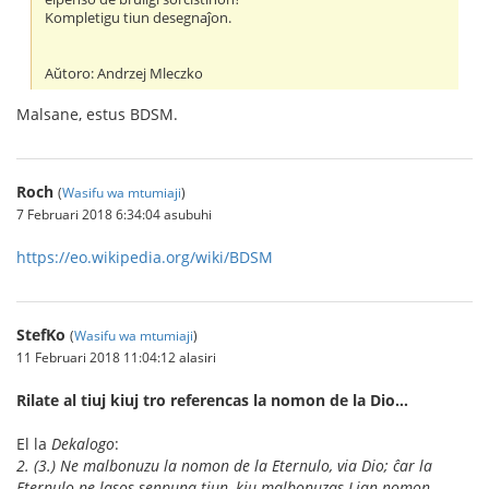
Kompletigu tiun desegnaĵon.
Aŭtoro: Andrzej Mleczko
Malsane, estus BDSM.
Roch
(
Wasifu wa mtumiaji
)
7 Februari 2018 6:34:04 asubuhi
https://eo.wikipedia.org/wiki/BDSM
StefKo
(
Wasifu wa mtumiaji
)
11 Februari 2018 11:04:12 alasiri
Rilate al tiuj kiuj tro referencas la nomon de la Dio…
El la
Dekalogo
:
2. (3.) Ne malbonuzu la nomon de la Eternulo, via Dio; ĉar la
Eternulo ne lasos senpuna tiun, kiu malbonuzas Lian nomon.