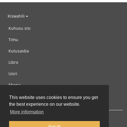
Kiswahili
Kuhusu sisi
Timu
Kutusaidia
Libro
Usiri
Sheria
Wasiliana na si
This website uses cookies to ensure you get
the best experience on our website.
More information
Got it!