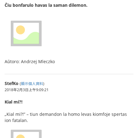
Ĉiu bonfarulo havas la saman dilemon.
Aŭtoro: Andrzej Mleczko
StefKo
(
顯示個人資料
)
2018年2月3日上午9:09:21
Kial mi?!
„Kial mi?!” – tiun demandon la homo levas kiomfoje spertas
ion fatalan.