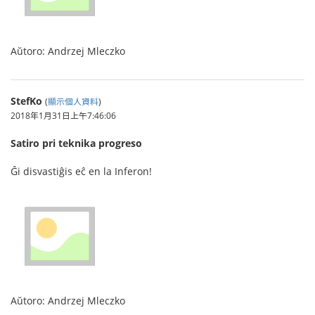
Aŭtoro: Andrzej Mleczko
StefKo
(
顯示個人資料
)
2018年1月31日上午7:46:06
Satiro pri teknika progreso
Ĝi disvastiĝis eĉ en la Inferon!
Aŭtoro: Andrzej Mleczko