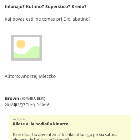
Infanaĵo? Kutimo? Superstiĉo? Kredo?
Kaj povas esti, ne temas pri Dio, abatino?
Aŭtoro: Andrzej Mleczko
Grown
(顯示個人資料)
2018年2月7日上午3:10:16
StefKo:
Rilate al la hodiaŭa kinarto...
Kion diras tiu „inventema” kleriko al kolego pri sia satana
elpenso de bruligi sorĉistinon?