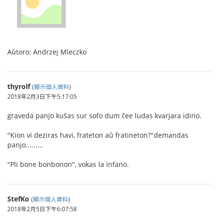
Aŭtoro: Andrzej Mleczko
thyrolf
(
顯示個人資料
)
2018年2月3日下午5:17:05
graveda panjo kuŝas sur sofo dum ĉee ludas kvarjara idino.
"Kion vi deziras havi, frateton aŭ fratineton?"demandas
panjo.........
"Pli bone bonbonon", vokas la infano.
StefKo
(
顯示個人資料
)
2018年2月5日下午6:07:58