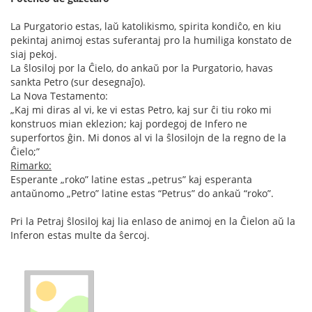
La Purgatorio estas, laŭ katolikismo, spirita kondiĉo, en kiu
pekintaj animoj estas suferantaj pro la humiliga konstato de
siaj pekoj.
La ŝlosiloj por la Ĉielo, do ankaŭ por la Purgatorio, havas
sankta Petro (sur desegnaĵo).
La Nova Testamento:
„Kaj mi diras al vi, ke vi estas Petro, kaj sur ĉi tiu roko mi
konstruos mian eklezion; kaj pordegoj de Infero ne
superfortos ĝin. Mi donos al vi la ŝlosilojn de la regno de la
Ĉielo;”
Rimarko:
Esperante „roko” latine estas „petrus” kaj esperanta
antaŭnomo „Petro” latine estas “Petrus” do ankaŭ “roko”.
Pri la Petraj ŝlosiloj kaj lia enlaso de animoj en la Ĉielon aŭ la
Inferon estas multe da ŝercoj.