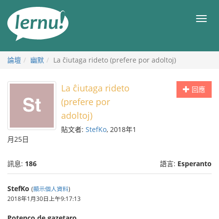
前
往
目
目
錄
錄
論壇
幽默
La ĉiutaga rideto (prefere por adoltoj)
La ĉiutaga rideto
回應
(prefere por
adoltoj)
貼文者:
StefKo
, 2018年1
月25日
訊息:
186
語言:
Esperanto
StefKo
(
顯示個人資料
)
2018年1月30日上午9:17:13
Potenco de gazetaro