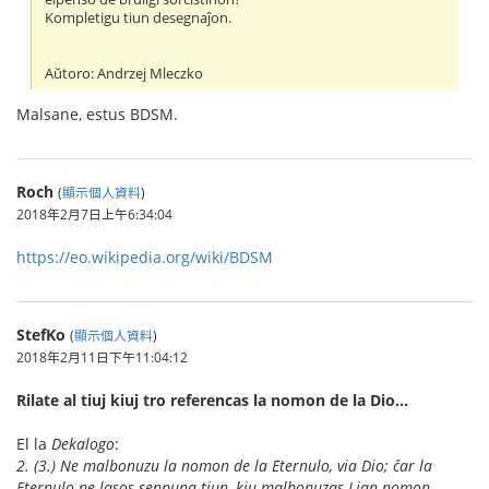
Kompletigu tiun desegnaĵon.
Aŭtoro: Andrzej Mleczko
Malsane, estus BDSM.
Roch
(
顯示個人資料
)
2018年2月7日上午6:34:04
https://eo.wikipedia.org/wiki/BDSM
StefKo
(
顯示個人資料
)
2018年2月11日下午11:04:12
Rilate al tiuj kiuj tro referencas la nomon de la Dio…
El la
Dekalogo
:
2. (3.) Ne malbonuzu la nomon de la Eternulo, via Dio; ĉar la
Eternulo ne lasos senpuna tiun, kiu malbonuzas Lian nomon.