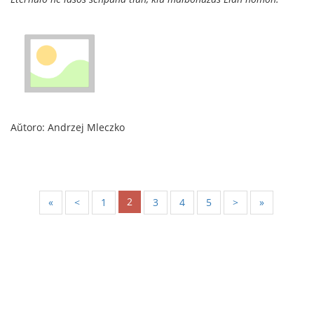
Aŭtoro: Andrzej Mleczko
2
«
<
1
3
4
5
>
»