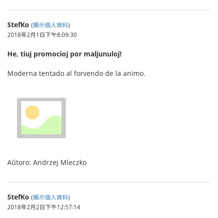
StefKo
(
顯示個人資料
)
2018年2月1日下午8:09:30
He, tiuj promocioj por maljunuloj!
Moderna tentado al forvendo de la animo.
Aŭtoro: Andrzej Mleczko
StefKo
(
顯示個人資料
)
2018年2月2日下午12:57:14