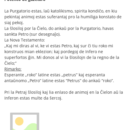
La Purgatorio estas, laŭ katolikismo, spirita kondiĉo, en kiu
pekintaj animoj estas suferantaj pro la humiliga konstato de
siaj pekoj.
La ŝlosiloj por la Ĉielo, do ankaŭ por la Purgatorio, havas
sankta Petro (sur desegnaĵo).
La Nova Testamento:
„Kaj mi diras al vi, ke vi estas Petro, kaj sur ĉi tiu roko mi
konstruos mian eklezion; kaj pordegoj de Infero ne
superfortos ĝin. Mi donos al vi la ŝlosilojn de la regno de la
Ĉielo;”
Rimarko:
Esperante „roko” latine estas „petrus” kaj esperanta
antaŭnomo „Petro” latine estas “Petrus” do ankaŭ “roko”.
Pri la Petraj ŝlosiloj kaj lia enlaso de animoj en la Ĉielon aŭ la
Inferon estas multe da ŝercoj.