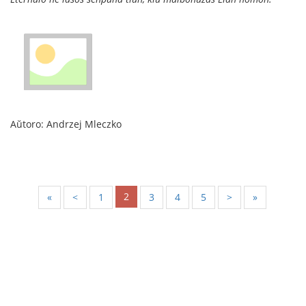
Aŭtoro: Andrzej Mleczko
2
«
<
1
3
4
5
>
»