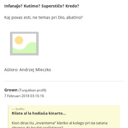
Infanaĵo? Kutimo? Superstiĉo? Kredo?
Kaj povas esti, ne temas pri Dio, abatino?
Aŭtoro: Andrzej Mleczko
Grown
(Tunjukkan profil)
7 Februari 2018 03.10.16
StefKo:
Rilate al la hodiaŭa kinarto...
Kion diras tiu „inventema” kleriko al kolego pri sia satana
elpenso de bruligi sorĉistinon?