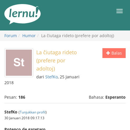
Ke
daftar
Men
isi
Forum
Humor
La ĉiutaga rideto (prefere por adoltoj)
La ĉiutaga rideto
Balas
(prefere por
adoltoj)
dari
StefKo
, 25 Januari
2018
Pesan:
186
Bahasa:
Esperanto
StefKo
(
Tunjukkan profil
)
30 Januari 2018 09.17.13
Potenco de gazetaro