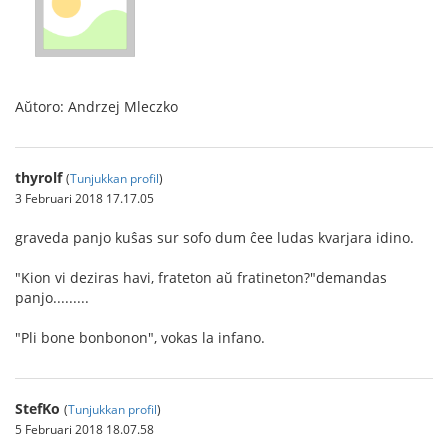
Aŭtoro: Andrzej Mleczko
thyrolf
(
Tunjukkan profil
)
3 Februari 2018 17.17.05
graveda panjo kuŝas sur sofo dum ĉee ludas kvarjara idino.
"Kion vi deziras havi, frateton aŭ fratineton?"demandas
panjo.........
"Pli bone bonbonon", vokas la infano.
StefKo
(
Tunjukkan profil
)
5 Februari 2018 18.07.58