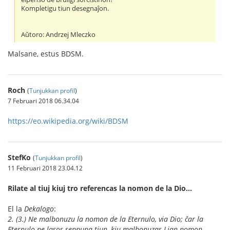
Kompletigu tiun desegnaĵon.
Aŭtoro: Andrzej Mleczko
Malsane, estus BDSM.
Roch
(
Tunjukkan profil
)
7 Februari 2018 06.34.04
https://eo.wikipedia.org/wiki/BDSM
StefKo
(
Tunjukkan profil
)
11 Februari 2018 23.04.12
Rilate al tiuj kiuj tro referencas la nomon de la Dio…
El la
Dekalogo
:
2. (3.) Ne malbonuzu la nomon de la Eternulo, via Dio; ĉar la
Eternulo ne lasos senpuna tiun, kiu malbonuzas Lian nomon.