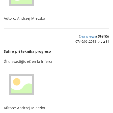
Aŭtoro: Andrzej Mleczko
StefKo
(
הצגת פרופיל
)
31 בינואר 2018, 07:46:06
Satiro pri teknika progreso
Ĝi disvastiĝis eĉ en la Inferon!
Aŭtoro: Andrzej Mleczko