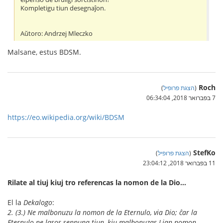
Kompletigu tiun desegnaĵon.
Aŭtoro: Andrzej Mleczko
Malsane, estus BDSM.
Roch
(
הצגת פרופיל
)
7 בפברואר 2018, 06:34:04
https://eo.wikipedia.org/wiki/BDSM
StefKo
(
הצגת פרופיל
)
11 בפברואר 2018, 23:04:12
Rilate al tiuj kiuj tro referencas la nomon de la Dio…
El la
Dekalogo
:
2. (3.) Ne malbonuzu la nomon de la Eternulo, via Dio; ĉar la
Eternulo ne lasos senpuna tiun, kiu malbonuzas Lian nomon.