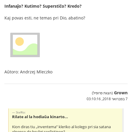
Infanaĵo? Kutimo? Superstiĉo? Kredo?
Kaj povas esti, ne temas pri Dio, abatino?
Aŭtoro: Andrzej Mleczko
Grown
(הצגת פרופיל)
7 בפברואר 2018, 03:10:16
StefKo:
Rilate al la hodiaŭa kinarto...
Kion diras tiu „inventema” kleriko al kolego pri sia satana
elpenso de bruligi sorĉistinon?