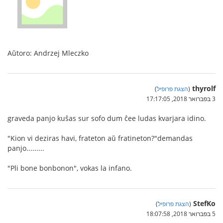
Aŭtoro: Andrzej Mleczko
thyrolf
(
הצגת פרופיל
)
3 בפברואר 2018, 17:17:05
graveda panjo kuŝas sur sofo dum ĉee ludas kvarjara idino.
"Kion vi deziras havi, frateton aŭ fratineton?"demandas
panjo.........
"Pli bone bonbonon", vokas la infano.
StefKo
(
הצגת פרופיל
)
5 בפברואר 2018, 18:07:58