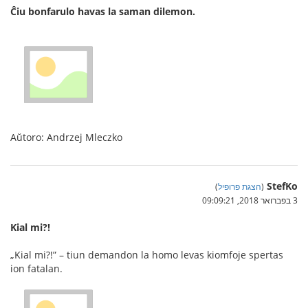
Ĉiu bonfarulo havas la saman dilemon.
Aŭtoro: Andrzej Mleczko
StefKo
(
הצגת פרופיל
)
3 בפברואר 2018, 09:09:21
Kial mi?!
„Kial mi?!” – tiun demandon la homo levas kiomfoje spertas
ion fatalan.