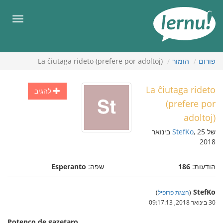
תוכן
עניינים
תפריט
פורום
הומור
La ĉiutaga rideto (prefere por adoltoj)
La ĉiutaga rideto
להגיב
(prefere por
adoltoj)
של
StefKo
, 25 בינואר
2018
הודעות:
186
שפה:
Esperanto
StefKo
(
הצגת פרופיל
)
30 בינואר 2018, 09:17:13
Potenco de gazetaro