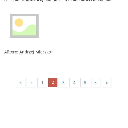
Aŭtoro: Andrzej Mleczko
2
«
<
1
3
4
5
>
»