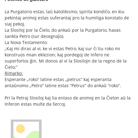
La Purgatorio estas, laŭ katolikismo, spirita kondiĉo, en kiu
pekintaj animoj estas suferantaj pro la humiliga konstato de
siaj pekoj.
La ŝlosiloj por la Ĉielo, do ankaŭ por la Purgatorio, havas
sankta Petro (sur desegnaĵo).
La Nova Testamento:
„Kaj mi diras al vi, ke vi estas Petro, kaj sur ĉi tiu roko mi
konstruos mian eklezion; kaj pordegoj de Infero ne
superfortos ĝin. Mi donos al vi la ŝlosilojn de la regno de la
Ĉielo;”
Rimarko:
Esperante „roko” latine estas „petrus” kaj esperanta
antaŭnomo „Petro” latine estas “Petrus” do ankaŭ “roko”.
Pri la Petraj ŝlosiloj kaj lia enlaso de animoj en la Ĉielon aŭ la
Inferon estas multe da ŝercoj.