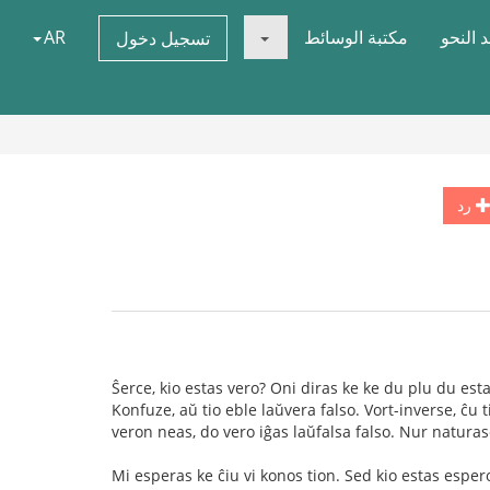
 النحو
مكتبة الوسائط
AR
تسجيل دخول
رد
Ŝerce, kio estas vero? Oni diras ke ke du plu du estas
Konfuze, aŭ tio eble laŭvera falso. Vort-inverse, ĉu t
veron neas, do vero iĝas laŭfalsa falso. Nur natura
Mi esperas ke ĉiu vi konos tion. Sed kio estas espero