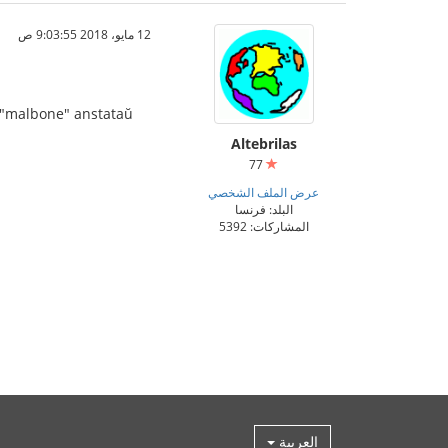
12 مايو، 2018 9:03:55 ص
i "malbone" anstataŭ
Altebrilas
77
عرض الملف الشخصي
البلد: فرنسا
المشاركات: 5392
العربية