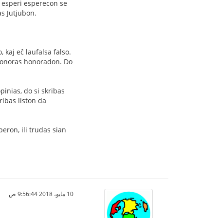
s esperi esperecon se
as Jutjubon.
 kaj eĉ laufalsa falso.
honoras honoradon. Do
inias, do si skribas
ribas liston da
beron, ili trudas sian
10 مايو، 2018 9:56:44 ص