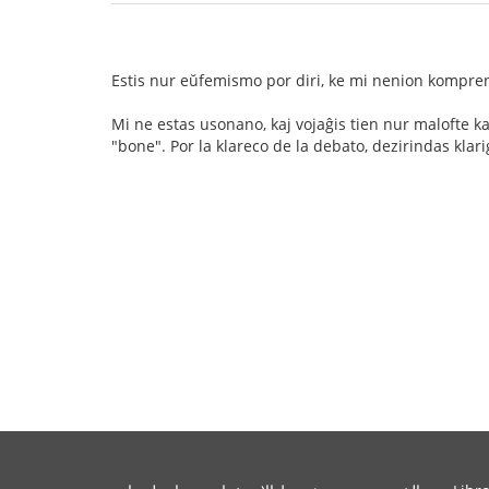
Estis nur eŭfemismo por diri, ke mi nenion kompren
Mi ne estas usonano, kaj vojaĝis tien nur malofte k
"bone". Por la klareco de la debato, dezirindas kl