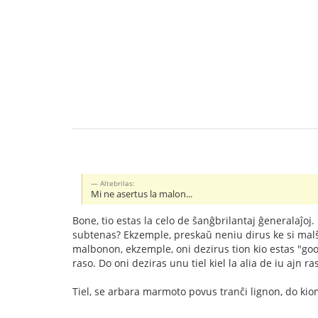
Altebrilas:
Mi ne asertus la malon...
Bone, tio estas la celo de ŝanĝbrilantaj ĝeneralaĵoj.
subtenas? Ekzemple, preskaŭ neniu dirus ke si malŝ
malbonon, ekzemple, oni dezirus tion kio estas "good
raso. Do oni deziras unu tiel kiel la alia de iu ajn 
Tiel, se arbara marmoto povus tranĉi lignon, do kio