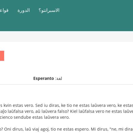
الاسبرانتو؟
الدورة
قواعد
لغة:
Esperanto
 kvin estas vero. Sed iu diras, ke tio ne estas laŭvera vero, ke estas
iaĵo laŭfalsa vero, aŭ laŭvera falso? Kiel laŭfalsa vero ne estas laŭv
scienco sendube estas laŭvera vero.
? Oni dirus, laŭ viaj agoj, tio ne estas espero. Mi dirus, "ne, mi di