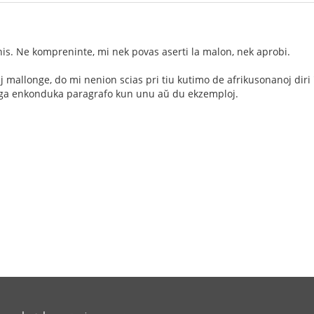
is. Ne kompreninte, mi nek povas aserti la malon, nek aprobi.
aj mallonge, do mi nenion scias pri tiu kutimo de afrikusonanoj dir
ariga enkonduka paragrafo kun unu aŭ du ekzemploj.