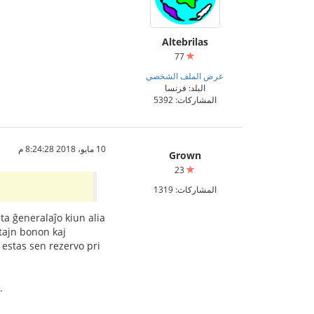
Altebrilas
77
عرض الملف الشخصي
البلد: فرنسا
المشاركات: 5392
10 مايو، 2018 8:24:28 م
Grown
23
المشاركات: 1319
nta ĝeneralaĵo kiun alia
tajn bonon kaj
 estas sen rezervo pri
.