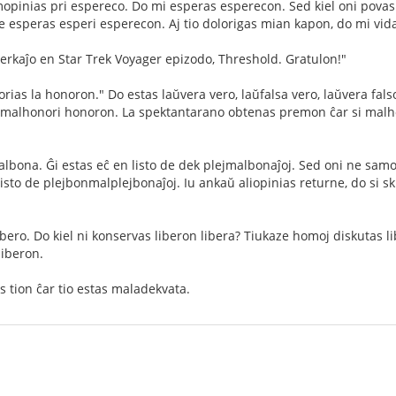
amopinias pri espereco. Do mi esperas esperecon. Sed kiel oni pova
e esperas esperi esperecon. Aj tio dolorigas mian kapon, do mi vid
verkaĵo en Star Trek Voyager epizodo, Threshold. Gratulon!"
as la honoron." Do estas laŭvera vero, laŭfalsa vero, laŭvera falso,
ĉ malhonori honoron. La spektantarano obtenas premon ĉar si mal
bona. Ĝi estas eĉ en listo de dek plejmalbonaĵoj. Sed oni ne samop
listo de plejbonmalplejbonaĵoj. Iu ankaŭ aliopinias returne, do si sk
libero. Do kiel ni konservas liberon libera? Tiukaze homoj diskutas li
liberon.
s tion ĉar tio estas maladekvata.