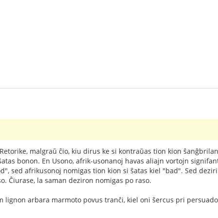
 Retorike, malgraŭ ĉio, kiu dirus ke si kontraŭas tion kion ŝanĝbrila
atas bonon. En Usono, afrik-usonanoj havas aliajn vortojn signifan
", sed afrikusonoj nomigas tion kion si ŝatas kiel "bad". Sed deziri
raso. Ĉiurase, la saman deziron nomigas po raso.
m lignon arbara marmoto povus tranĉi, kiel oni ŝercus pri persuado