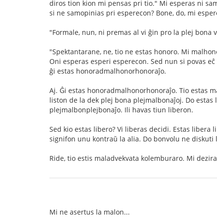
diros tion kion mi pensas pri tio." Mi esperas ni s
si ne samopinias pri esperecon? Bone, do, mi esper
"Formale, nun, ni premas al vi ĝin pro la plej bona 
"Spektantarane, ne, tio ne estas honoro. Mi malhonori
Oni esperas esperi esperecon. Sed nun si povas e
ĝi estas honoradmalhonorhonoraĵo.
Aj. Ĝi estas honoradmalhonorhonoraĵo. Tio estas mal
liston de la dek plej bona plejmalbonaĵoj. Do estas 
plejmalbonplejbonaĵo. Ili havas tiun liberon.
Sed kio estas libero? Vi liberas decidi. Estas libera 
signifon unu kontraŭ la alia. Do bonvolu ne diskuti 
Ride, tio estis maladvekvata kolemburaro. Mi dezira
Mi ne asertus la malon...