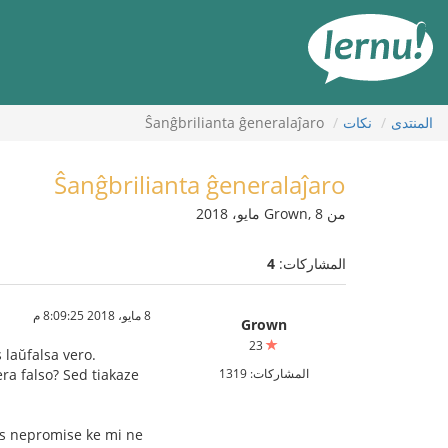
لى
لمحتويات
المنتدى
نكات
Ŝanĝbrilianta ĝeneralaĵaro
Ŝanĝbrilianta ĝeneralaĵaro
من Grown, 8 مايو، 2018
المشاركات:
4
8 مايو، 2018 8:09:25 م
Grown
23
 laŭfalsa vero.
المشاركات: 1319
era falso? Sed tiakaze
ras nepromise ke mi ne