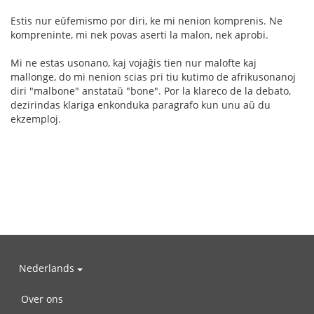
Estis nur eŭfemismo por diri, ke mi nenion komprenis. Ne
kompreninte, mi nek povas aserti la malon, nek aprobi.
Mi ne estas usonano, kaj vojaĝis tien nur malofte kaj
mallonge, do mi nenion scias pri tiu kutimo de afrikusonanoj
diri "malbone" anstataŭ "bone". Por la klareco de la debato,
dezirindas klariga enkonduka paragrafo kun unu aŭ du
ekzemploj.
Nederlands
Over ons