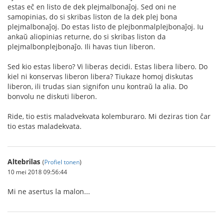
estas eĉ en listo de dek plejmalbonaĵoj. Sed oni ne
samopinias, do si skribas liston de la dek plej bona
plejmalbonaĵoj. Do estas listo de plejbonmalplejbonaĵoj. Iu
ankaŭ aliopinias returne, do si skribas liston da
plejmalbonplejbonaĵo. Ili havas tiun liberon.
Sed kio estas libero? Vi liberas decidi. Estas libera libero. Do
kiel ni konservas liberon libera? Tiukaze homoj diskutas
liberon, ili trudas sian signifon unu kontraŭ la alia. Do
bonvolu ne diskuti liberon.
Ride, tio estis maladvekvata kolemburaro. Mi deziras tion ĉar
tio estas maladekvata.
Altebrilas
(
Profiel tonen
)
10 mei 2018 09:56:44
Mi ne asertus la malon...