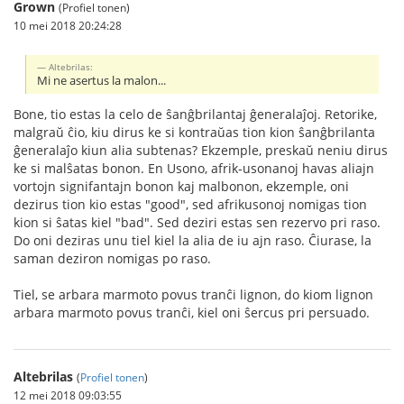
Grown
(Profiel tonen)
10 mei 2018 20:24:28
Altebrilas:
Mi ne asertus la malon...
Bone, tio estas la celo de ŝanĝbrilantaj ĝeneralaĵoj. Retorike,
malgraŭ ĉio, kiu dirus ke si kontraŭas tion kion ŝanĝbrilanta
ĝeneralaĵo kiun alia subtenas? Ekzemple, preskaŭ neniu dirus
ke si malŝatas bonon. En Usono, afrik-usonanoj havas aliajn
vortojn signifantajn bonon kaj malbonon, ekzemple, oni
dezirus tion kio estas "good", sed afrikusonoj nomigas tion
kion si ŝatas kiel "bad". Sed deziri estas sen rezervo pri raso.
Do oni deziras unu tiel kiel la alia de iu ajn raso. Ĉiurase, la
saman deziron nomigas po raso.
Tiel, se arbara marmoto povus tranĉi lignon, do kiom lignon
arbara marmoto povus tranĉi, kiel oni ŝercus pri persuado.
Altebrilas
(
Profiel tonen
)
12 mei 2018 09:03:55