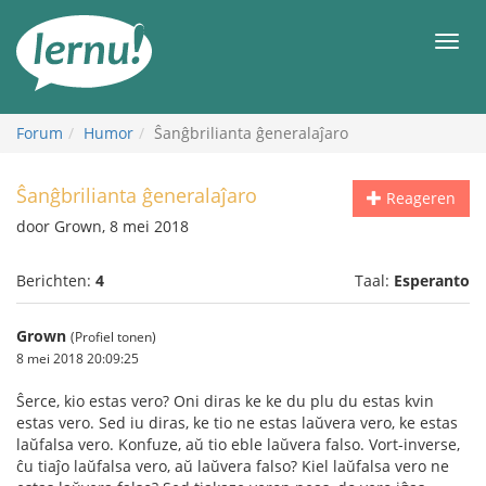
Naar
de
Men
inhoud
Forum
Humor
Ŝanĝbrilianta ĝeneralaĵaro
Ŝanĝbrilianta ĝeneralaĵaro
Reageren
door Grown, 8 mei 2018
Berichten:
4
Taal:
Esperanto
Grown
(Profiel tonen)
8 mei 2018 20:09:25
Ŝerce, kio estas vero? Oni diras ke ke du plu du estas kvin
estas vero. Sed iu diras, ke tio ne estas laŭvera vero, ke estas
laŭfalsa vero. Konfuze, aŭ tio eble laŭvera falso. Vort-inverse,
ĉu tiaĵo laŭfalsa vero, aŭ laŭvera falso? Kiel laŭfalsa vero ne