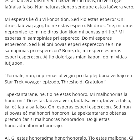
estas laŭvera falso? Sed tiakaze veron neas, do vero iĝas
laŭfalsa falso. Nur naturascienco sendube estas laŭvera vero.
Mi esperas ke ĉiu vi konos tion. Sed kio estas espero? Oni
dirus, laŭ viaj agoj, tio ne estas espero. Mi dirus, "ne, mi diras
nepromise ke mi ne diros tion kion mi pensas pri tio." Mi
esperas ni samopinias pri espereco. Do mi esperas
esperecon. Sed kiel oni povas esperi esperecon se si ne
samopinias pri esperecon? Bone, do, mi espere esperas
esperi esperecon. Aj tio dolorigas mian kapon, do mi vidas
Jutjubon.
"Formale, nun, ni premas al vi ĝin pro la plej bona verkaĵo en
Star Trek Voyager epizodo, Threshold. Gratulon!"
"Spektantarane, ne, tio ne estas honoro. Mi malhonorias la
honoron." Do estas laŭvera vero, laŭfalsa vero, laŭvera falso,
kaj eĉ laufalsa falso. Oni esperas esperi esperecon. Sed nun
si povas eĉ malhonori honoron. La spektantarano obtenas
premon ĉar si malhonoras honoradon. Do ĝi estas
honoradmalhonorhonoraĵo.
Aj. Ĝi estas honoradmalhonorhonoraĵo. Tio estas malbona. Ĝi