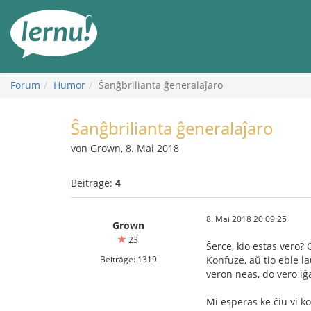
Zum
Inhalt
Forum
Humor
Ŝanĝbrilianta ĝeneralaĵaro
Ŝanĝbrilianta ĝeneralaĵaro
von Grown, 8. Mai 2018
Beiträge:
4
8. Mai 2018 20:09:25
Grown
23
Ŝerce, kio estas vero? 
Beiträge: 1319
Konfuze, aŭ tio eble la
veron neas, do vero iĝ
Mi esperas ke ĉiu vi ko