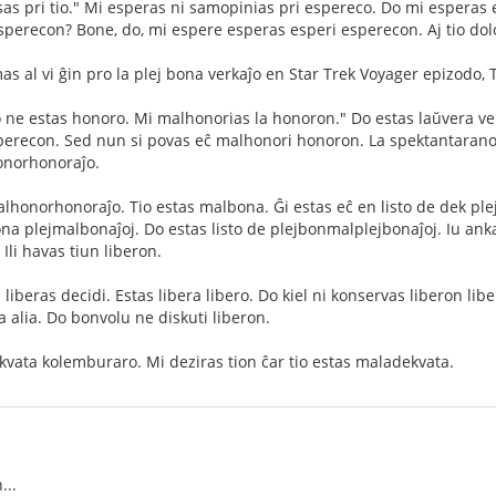
sas pri tio." Mi esperas ni samopinias pri espereco. Do mi esperas
sperecon? Bone, do, mi espere esperas esperi esperecon. Aj tio dol
as al vi ĝin pro la plej bona verkaĵo en Star Trek Voyager epizodo, 
 ne estas honoro. Mi malhonorias la honoron." Do estas laŭvera vero,
perecon. Sed nun si povas eĉ malhonori honoron. La spektantara
onorhonoraĵo.
lhonorhonoraĵo. Tio estas malbona. Ĝi estas eĉ en listo de dek ple
ona plejmalbonaĵoj. Do estas listo de plejbonmalplejbonaĵoj. Iu anka
Ili havas tiun liberon.
i liberas decidi. Estas libera libero. Do kiel ni konservas liberon lib
a alia. Do bonvolu ne diskuti liberon.
ekvata kolemburaro. Mi deziras tion ĉar tio estas maladekvata.
...