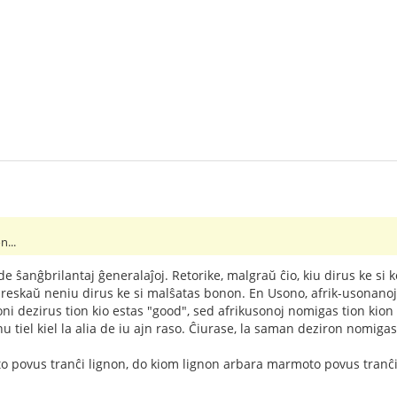
n...
 de ŝanĝbrilantaj ĝeneralaĵoj. Retorike, malgraŭ ĉio, kiu dirus ke si
eskaŭ neniu dirus ke si malŝatas bonon. En Usono, afrik-usonanoj 
i dezirus tion kio estas "good", sed afrikusonoj nomigas tion kion s
u tiel kiel la alia de iu ajn raso. Ĉiurase, la saman deziron nomigas
o povus tranĉi lignon, do kiom lignon arbara marmoto povus tranĉi,