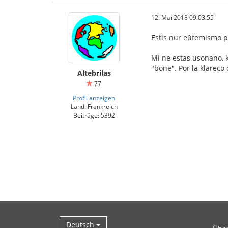
12. Mai 2018 09:03:55
Estis nur eŭfemismo po
Mi ne estas usonano, k
"bone". Por la klareco
Altebrilas
77
Profil anzeigen
Land: Frankreich
Beiträge: 5392
Deutsch