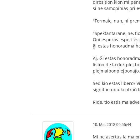
diros tion kion mi pen
si ne samopinias pri e
"Formale, nun, ni prem
"Spektantarane, ne, tio
Oni esperas esperi es
ĝi estas honoradmalh
Aj. Ĝi estas honoradma
liston de la dek plej b
plejmalbonplejbonaĵo. 
Sed kio estas libero? V
signifon unu kontraŭ l
Ride, tio estis maladv
10. Mai 2018 09:56:44
Mi ne asertus la malon