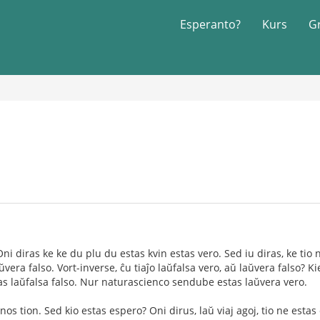
Esperanto?
Kurs
G
Oni diras ke ke du plu du estas kvin estas vero. Sed iu diras, ke tio 
ŭvera falso. Vort-inverse, ĉu tiaĵo laŭfalsa vero, aŭ laŭvera falso? K
as laŭfalsa falso. Nur naturascienco sendube estas laŭvera vero.
nos tion. Sed kio estas espero? Oni dirus, laŭ viaj agoj, tio ne esta