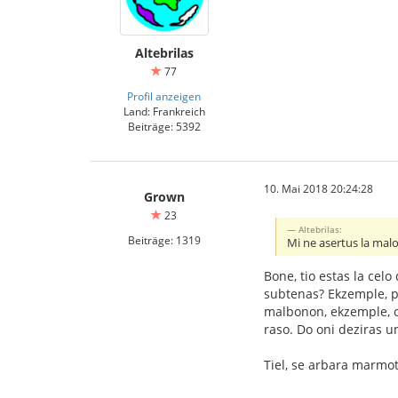
Altebrilas
77
Profil anzeigen
Land: Frankreich
Beiträge: 5392
10. Mai 2018 20:24:28
Grown
23
Altebrilas:
Beiträge: 1319
Mi ne asertus la malo
Bone, tio estas la celo
subtenas? Ekzemple, pr
malbonon, ekzemple, on
raso. Do oni deziras un
Tiel, se arbara marmot