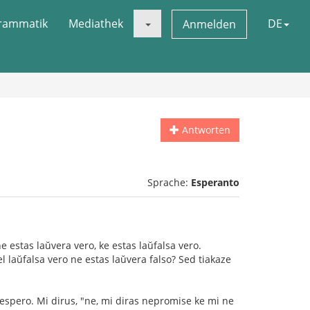
rammatik
Mediathek
DE
Anmelden
Antworten
Sprache:
Esperanto
ne estas laŭvera vero, ke estas laŭfalsa vero.
iel laŭfalsa vero ne estas laŭvera falso? Sed tiakaze
s espero. Mi dirus, "ne, mi diras nepromise ke mi ne