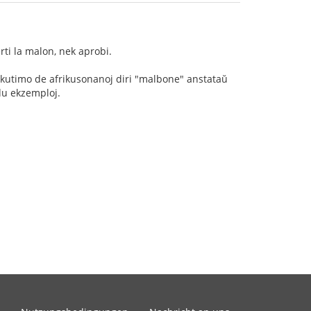
ti la malon, nek aprobi.
u kutimo de afrikusonanoj diri "malbone" anstataŭ
du ekzemploj.