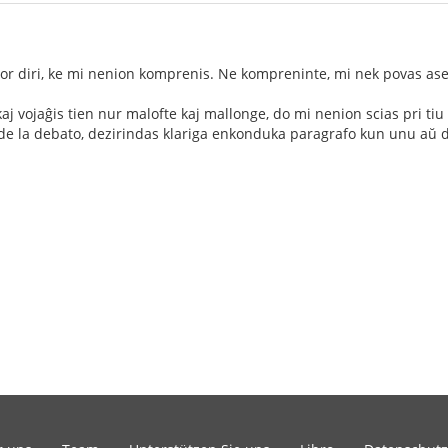
r diri, ke mi nenion komprenis. Ne kompreninte, mi nek povas aser
aj vojaĝis tien nur malofte kaj mallonge, do mi nenion scias pri ti
 de la debato, dezirindas klariga enkonduka paragrafo kun unu aŭ 