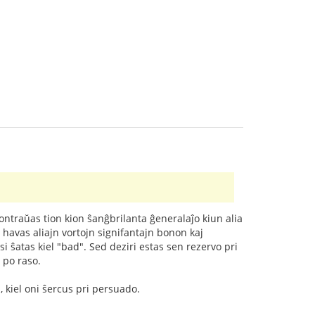
 kontraŭas tion kion ŝanĝbrilanta ĝeneralaĵo kiun alia
havas aliajn vortojn signifantajn bonon kaj
i ŝatas kiel "bad". Sed deziri estas sen rezervo pri
 po raso.
 kiel oni ŝercus pri persuado.