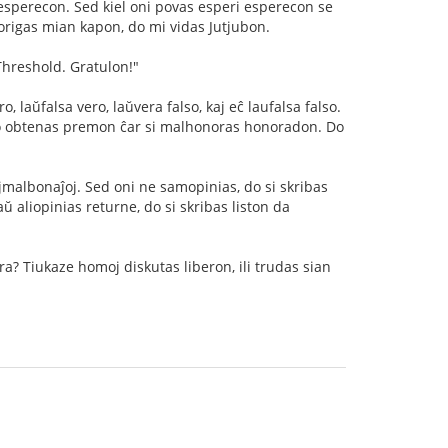
 esperecon. Sed kiel oni povas esperi esperecon se
origas mian kapon, do mi vidas Jutjubon.
Threshold. Gratulon!"
 laŭfalsa vero, laŭvera falso, kaj eĉ laufalsa falso.
no obtenas premon ĉar si malhonoras honoradon. Do
jmalbonaĵoj. Sed oni ne samopinias, do si skribas
ŭ aliopinias returne, do si skribas liston da
era? Tiukaze homoj diskutas liberon, ili trudas sian