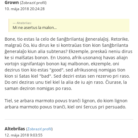
Grown
(Zobraziť profil)
10. mája 2018 20:24:28
Altebrilas:
Mi ne asertus la malon...
Bone, tio estas la celo de ŝanĝbrilantaj ĝeneralaĵoj. Retorike,
malgraŭ ĉio, kiu dirus ke si kontraŭas tion kion ŝanĝbrilanta
ĝeneralaĵo kiun alia subtenas? Ekzemple, preskaŭ neniu dirus
ke si malŝatas bonon. En Usono, afrik-usonanoj havas aliajn
vortojn signifantajn bonon kaj malbonon, ekzemple, oni
dezirus tion kio estas "good", sed afrikusonoj nomigas tion
kion si ŝatas kiel "bad". Sed deziri estas sen rezervo pri raso.
Do oni deziras unu tiel kiel la alia de iu ajn raso. Ĉiurase, la
saman deziron nomigas po raso.
Tiel, se arbara marmoto povus tranĉi lignon, do kiom lignon
arbara marmoto povus tranĉi, kiel oni ŝercus pri persuado.
Altebrilas
(
Zobraziť profil
)
12. mája 2018 9:03:55