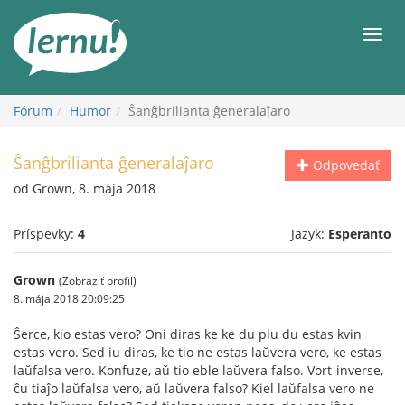
Späť
na
Men
obsah
Fórum
Humor
Ŝanĝbrilianta ĝeneralaĵaro
Ŝanĝbrilianta ĝeneralaĵaro
Odpovedať
od Grown, 8. mája 2018
Príspevky:
4
Jazyk:
Esperanto
Grown
(Zobraziť profil)
8. mája 2018 20:09:25
Ŝerce, kio estas vero? Oni diras ke ke du plu du estas kvin
estas vero. Sed iu diras, ke tio ne estas laŭvera vero, ke estas
laŭfalsa vero. Konfuze, aŭ tio eble laŭvera falso. Vort-inverse,
ĉu tiaĵo laŭfalsa vero, aŭ laŭvera falso? Kiel laŭfalsa vero ne