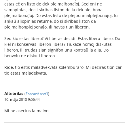
estas eĉ en listo de dek plejmalbonaĵoj. Sed oni ne
samopinias, do si skribas liston de la dek plej bona
plejmalbonaĵoj. Do estas listo de plejbonmalplejbonaĵoj. Iu
ankaŭ aliopinias returne, do si skribas liston da
plejmalbonplejbonaĵo. Ili havas tiun liberon.
Sed kio estas libero? Vi liberas decidi. Estas libera libero. Do
kiel ni konservas liberon libera? Tiukaze homoj diskutas
liberon, ili trudas sian signifon unu kontraŭ la alia. Do
bonvolu ne diskuti liberon.
Ride, tio estis maladvekvata kolemburaro. Mi deziras tion ĉar
tio estas maladekvata.
Altebrilas
(
Zobraziť profil
)
10. mája 2018 9:56:44
Mi ne asertus la malon...