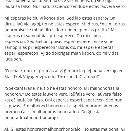
estas laŭvera falso? Sed tiakaze veron neas, do vero iĝas
laŭfalsa falso. Nur naturascienco sendube estas laŭvera vero.
Mi esperas ke ĉiu vi konos tion. Sed kio estas espero? Oni
dirus, laŭ viaj agoj, tio ne estas espero. Mi dirus, "ne, mi diras
nepromise ke mi ne diros tion kion mi pensas pri tio." Mi
esperas ni samopinias pri espereco. Do mi esperas
esperecon. Sed kiel oni povas esperi esperecon se si ne
samopinias pri esperecon? Bone, do, mi espere esperas
esperi esperecon. Aj tio dolorigas mian kapon, do mi vidas
Jutjubon.
"Formale, nun, ni premas al vi ĝin pro la plej bona verkaĵo en
Star Trek Voyager epizodo, Threshold. Gratulon!"
"Spektantarane, ne, tio ne estas honoro. Mi malhonorias la
honoron." Do estas laŭvera vero, laŭfalsa vero, laŭvera falso,
kaj eĉ laufalsa falso. Oni esperas esperi esperecon. Sed nun
si povas eĉ malhonori honoron. La spektantarano obtenas
premon ĉar si malhonoras honoradon. Do ĝi estas
honoradmalhonorhonoraĵo.
Aj. Ĝi estas honoradmalhonorhonoraĵo. Tio estas malbona. Ĝi