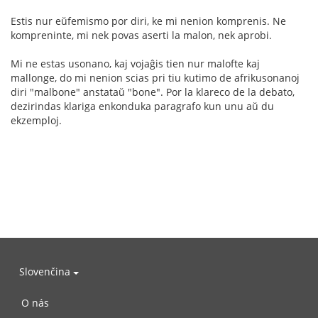
Estis nur eŭfemismo por diri, ke mi nenion komprenis. Ne
kompreninte, mi nek povas aserti la malon, nek aprobi.
Mi ne estas usonano, kaj vojaĝis tien nur malofte kaj
mallonge, do mi nenion scias pri tiu kutimo de afrikusonanoj
diri "malbone" anstataŭ "bone". Por la klareco de la debato,
dezirindas klariga enkonduka paragrafo kun unu aŭ du
ekzemploj.
Slovenčina
O nás