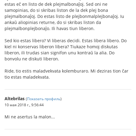
estas eĉ en listo de dek plejmalbonaĵoj. Sed oni ne
samopinias, do si skribas liston de la dek plej bona
plejmalbonaĵoj. Do estas listo de plejbonmalplejbonaĵoj. Iu
ankaŭ aliopinias returne, do si skribas liston da
plejmalbonplejbonaĵo. Ili havas tiun liberon.
Sed kio estas libero? Vi liberas decidi. Estas libera libero. Do
kiel ni konservas liberon libera? Tiukaze homoj diskutas
liberon, ili trudas sian signifon unu kontraŭ la alia. Do
bonvolu ne diskuti liberon.
Ride, tio estis maladvekvata kolemburaro. Mi deziras tion ĉar
tio estas maladekvata.
Altebrilas
(
Показать профиль
)
10 мая 2018 г., 9:56:44
Mi ne asertus la malon...