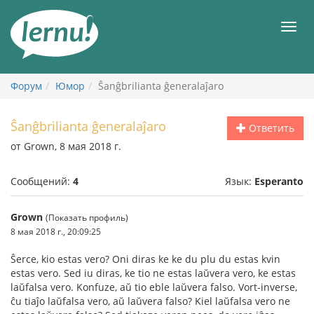
К
содержанию
Мен
Форум
Юмор
Ŝanĝbrilianta ĝeneralaĵaro
Ŝanĝbrilianta ĝeneralaĵaro
Ответить
от Grown, 8 мая 2018 г.
Сообщений:
4
Язык:
Esperanto
Grown
(Показать профиль)
8 мая 2018 г., 20:09:25
Ŝerce, kio estas vero? Oni diras ke ke du plu du estas kvin
estas vero. Sed iu diras, ke tio ne estas laŭvera vero, ke estas
laŭfalsa vero. Konfuze, aŭ tio eble laŭvera falso. Vort-inverse,
ĉu tiaĵo laŭfalsa vero, aŭ laŭvera falso? Kiel laŭfalsa vero ne