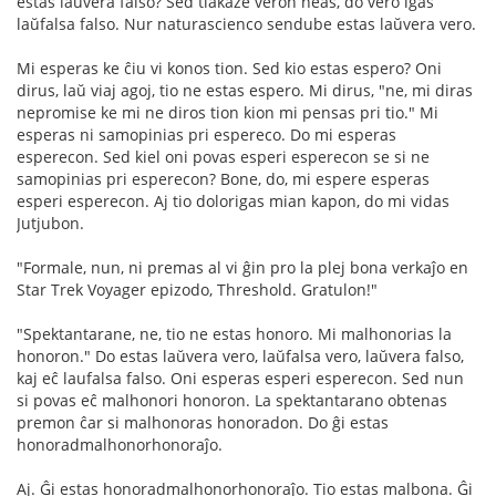
estas laŭvera falso? Sed tiakaze veron neas, do vero iĝas
laŭfalsa falso. Nur naturascienco sendube estas laŭvera vero.
Mi esperas ke ĉiu vi konos tion. Sed kio estas espero? Oni
dirus, laŭ viaj agoj, tio ne estas espero. Mi dirus, "ne, mi diras
nepromise ke mi ne diros tion kion mi pensas pri tio." Mi
esperas ni samopinias pri espereco. Do mi esperas
esperecon. Sed kiel oni povas esperi esperecon se si ne
samopinias pri esperecon? Bone, do, mi espere esperas
esperi esperecon. Aj tio dolorigas mian kapon, do mi vidas
Jutjubon.
"Formale, nun, ni premas al vi ĝin pro la plej bona verkaĵo en
Star Trek Voyager epizodo, Threshold. Gratulon!"
"Spektantarane, ne, tio ne estas honoro. Mi malhonorias la
honoron." Do estas laŭvera vero, laŭfalsa vero, laŭvera falso,
kaj eĉ laufalsa falso. Oni esperas esperi esperecon. Sed nun
si povas eĉ malhonori honoron. La spektantarano obtenas
premon ĉar si malhonoras honoradon. Do ĝi estas
honoradmalhonorhonoraĵo.
Aj. Ĝi estas honoradmalhonorhonoraĵo. Tio estas malbona. Ĝi