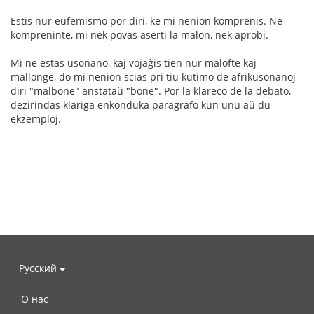
Estis nur eŭfemismo por diri, ke mi nenion komprenis. Ne
kompreninte, mi nek povas aserti la malon, nek aprobi.
Mi ne estas usonano, kaj vojaĝis tien nur malofte kaj
mallonge, do mi nenion scias pri tiu kutimo de afrikusonanoj
diri "malbone" anstataŭ "bone". Por la klareco de la debato,
dezirindas klariga enkonduka paragrafo kun unu aŭ du
ekzemploj.
Русский
О нас