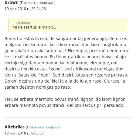
Grown
(Показать профиль)
10 мая 2018 г., 20:24:28
Altebrilas:
Mi ne asertus la malon...
Bone, tio estas la celo de ŝanĝbrilantaj ĝeneralaĵoj. Retorike,
malgraŭ ĉio, kiu dirus ke si kontraŭas tion kion ŝanĝbrilanta
ĝeneralaĵo kiun alia subtenas? Ekzemple, preskaŭ neniu dirus
ke si malŝatas bonon. En Usono, afrik-usonanoj havas aliajn
vortojn signifantajn bonon kaj malbonon, ekzemple, oni
dezirus tion kio estas "good", sed afrikusonoj nomigas tion
kion si ŝatas kiel "bad". Sed deziri estas sen rezervo pri raso.
Do oni deziras unu tiel kiel la alia de iu ajn raso. Ĉiurase, la
saman deziron nomigas po raso.
Tiel, se arbara marmoto povus tranĉi lignon, do kiom lignon
arbara marmoto povus tranĉi, kiel oni ŝercus pri persuado.
Altebrilas
(
Показать профиль
)
12 мая 2018 г., 9:03:55