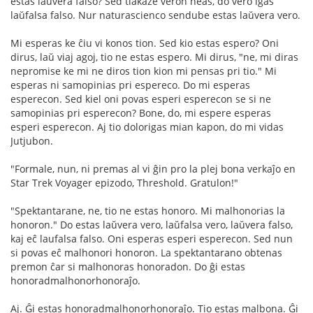
estas laŭvera falso? Sed tiakaze veron neas, do vero iĝas
laŭfalsa falso. Nur naturascienco sendube estas laŭvera vero.
Mi esperas ke ĉiu vi konos tion. Sed kio estas espero? Oni
dirus, laŭ viaj agoj, tio ne estas espero. Mi dirus, "ne, mi diras
nepromise ke mi ne diros tion kion mi pensas pri tio." Mi
esperas ni samopinias pri espereco. Do mi esperas
esperecon. Sed kiel oni povas esperi esperecon se si ne
samopinias pri esperecon? Bone, do, mi espere esperas
esperi esperecon. Aj tio dolorigas mian kapon, do mi vidas
Jutjubon.
"Formale, nun, ni premas al vi ĝin pro la plej bona verkaĵo en
Star Trek Voyager epizodo, Threshold. Gratulon!"
"Spektantarane, ne, tio ne estas honoro. Mi malhonorias la
honoron." Do estas laŭvera vero, laŭfalsa vero, laŭvera falso,
kaj eĉ laufalsa falso. Oni esperas esperi esperecon. Sed nun
si povas eĉ malhonori honoron. La spektantarano obtenas
premon ĉar si malhonoras honoradon. Do ĝi estas
honoradmalhonorhonoraĵo.
Aj. Ĝi estas honoradmalhonorhonoraĵo. Tio estas malbona. Ĝi