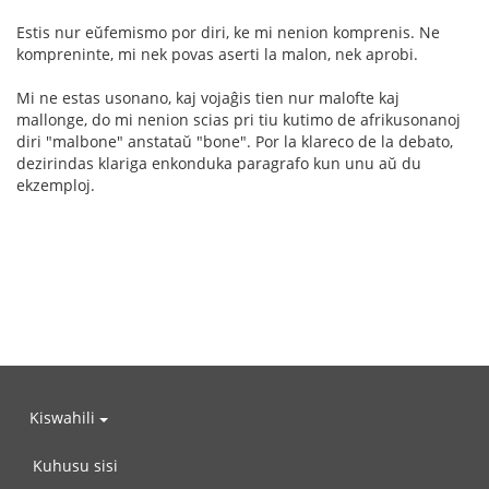
Estis nur eŭfemismo por diri, ke mi nenion komprenis. Ne
kompreninte, mi nek povas aserti la malon, nek aprobi.
Mi ne estas usonano, kaj vojaĝis tien nur malofte kaj
mallonge, do mi nenion scias pri tiu kutimo de afrikusonanoj
diri "malbone" anstataŭ "bone". Por la klareco de la debato,
dezirindas klariga enkonduka paragrafo kun unu aŭ du
ekzemploj.
Kiswahili
Kuhusu sisi