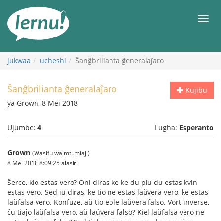
Kwa
maudhui
orod
jukwaa
ucheshi
Ŝanĝbrilianta ĝeneralaĵaro
Ŝanĝbrilianta ĝeneralaĵaro
Kujibu
ya Grown, 8 Mei 2018
Ujumbe:
4
Lugha:
Esperanto
Grown
(Wasifu wa mtumiaji)
8 Mei 2018 8:09:25 alasiri
Ŝerce, kio estas vero? Oni diras ke ke du plu du estas kvin
estas vero. Sed iu diras, ke tio ne estas laŭvera vero, ke estas
laŭfalsa vero. Konfuze, aŭ tio eble laŭvera falso. Vort-inverse,
ĉu tiaĵo laŭfalsa vero, aŭ laŭvera falso? Kiel laŭfalsa vero ne