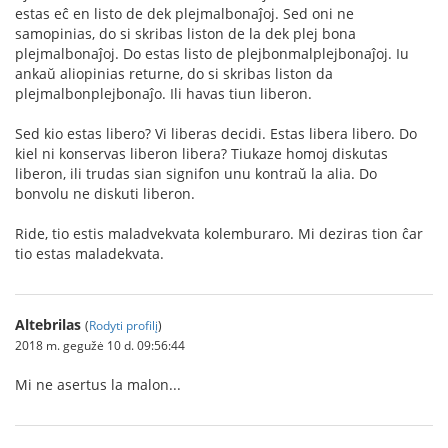
estas eĉ en listo de dek plejmalbonaĵoj. Sed oni ne
samopinias, do si skribas liston de la dek plej bona
plejmalbonaĵoj. Do estas listo de plejbonmalplejbonaĵoj. Iu
ankaŭ aliopinias returne, do si skribas liston da
plejmalbonplejbonaĵo. Ili havas tiun liberon.
Sed kio estas libero? Vi liberas decidi. Estas libera libero. Do
kiel ni konservas liberon libera? Tiukaze homoj diskutas
liberon, ili trudas sian signifon unu kontraŭ la alia. Do
bonvolu ne diskuti liberon.
Ride, tio estis maladvekvata kolemburaro. Mi deziras tion ĉar
tio estas maladekvata.
Altebrilas
(
Rodyti profilį
)
2018 m. gegužė 10 d. 09:56:44
Mi ne asertus la malon...