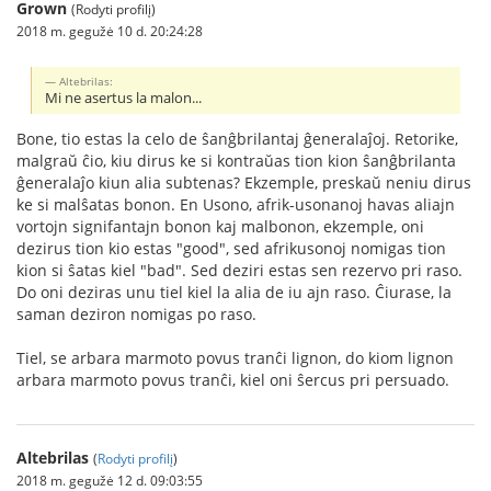
Grown
(Rodyti profilį)
2018 m. gegužė 10 d. 20:24:28
Altebrilas:
Mi ne asertus la malon...
Bone, tio estas la celo de ŝanĝbrilantaj ĝeneralaĵoj. Retorike,
malgraŭ ĉio, kiu dirus ke si kontraŭas tion kion ŝanĝbrilanta
ĝeneralaĵo kiun alia subtenas? Ekzemple, preskaŭ neniu dirus
ke si malŝatas bonon. En Usono, afrik-usonanoj havas aliajn
vortojn signifantajn bonon kaj malbonon, ekzemple, oni
dezirus tion kio estas "good", sed afrikusonoj nomigas tion
kion si ŝatas kiel "bad". Sed deziri estas sen rezervo pri raso.
Do oni deziras unu tiel kiel la alia de iu ajn raso. Ĉiurase, la
saman deziron nomigas po raso.
Tiel, se arbara marmoto povus tranĉi lignon, do kiom lignon
arbara marmoto povus tranĉi, kiel oni ŝercus pri persuado.
Altebrilas
(
Rodyti profilį
)
2018 m. gegužė 12 d. 09:03:55