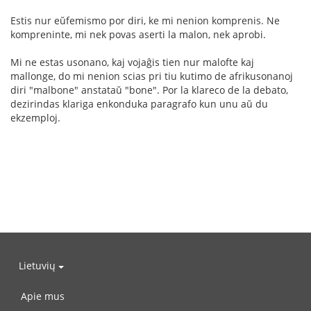
Estis nur eŭfemismo por diri, ke mi nenion komprenis. Ne
kompreninte, mi nek povas aserti la malon, nek aprobi.
Mi ne estas usonano, kaj vojaĝis tien nur malofte kaj
mallonge, do mi nenion scias pri tiu kutimo de afrikusonanoj
diri "malbone" anstataŭ "bone". Por la klareco de la debato,
dezirindas klariga enkonduka paragrafo kun unu aŭ du
ekzemploj.
Lietuvių
Apie mus