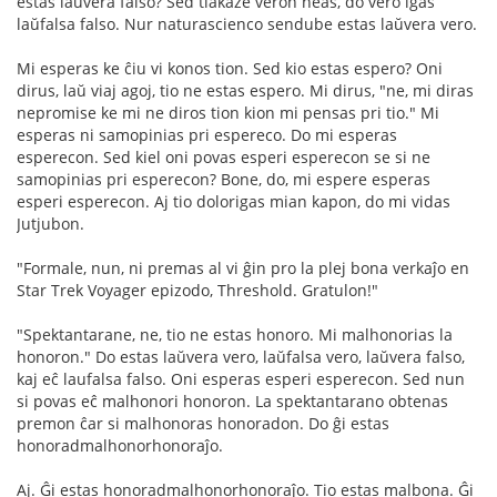
estas laŭvera falso? Sed tiakaze veron neas, do vero iĝas
laŭfalsa falso. Nur naturascienco sendube estas laŭvera vero.
Mi esperas ke ĉiu vi konos tion. Sed kio estas espero? Oni
dirus, laŭ viaj agoj, tio ne estas espero. Mi dirus, "ne, mi diras
nepromise ke mi ne diros tion kion mi pensas pri tio." Mi
esperas ni samopinias pri espereco. Do mi esperas
esperecon. Sed kiel oni povas esperi esperecon se si ne
samopinias pri esperecon? Bone, do, mi espere esperas
esperi esperecon. Aj tio dolorigas mian kapon, do mi vidas
Jutjubon.
"Formale, nun, ni premas al vi ĝin pro la plej bona verkaĵo en
Star Trek Voyager epizodo, Threshold. Gratulon!"
"Spektantarane, ne, tio ne estas honoro. Mi malhonorias la
honoron." Do estas laŭvera vero, laŭfalsa vero, laŭvera falso,
kaj eĉ laufalsa falso. Oni esperas esperi esperecon. Sed nun
si povas eĉ malhonori honoron. La spektantarano obtenas
premon ĉar si malhonoras honoradon. Do ĝi estas
honoradmalhonorhonoraĵo.
Aj. Ĝi estas honoradmalhonorhonoraĵo. Tio estas malbona. Ĝi