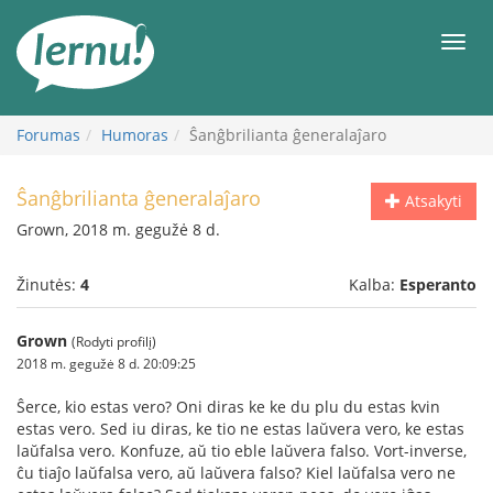
Į
turinį
Meni
Forumas
Humoras
Ŝanĝbrilianta ĝeneralaĵaro
Ŝanĝbrilianta ĝeneralaĵaro
Atsakyti
Grown, 2018 m. gegužė 8 d.
Žinutės:
4
Kalba:
Esperanto
Grown
(Rodyti profilį)
2018 m. gegužė 8 d. 20:09:25
Ŝerce, kio estas vero? Oni diras ke ke du plu du estas kvin
estas vero. Sed iu diras, ke tio ne estas laŭvera vero, ke estas
laŭfalsa vero. Konfuze, aŭ tio eble laŭvera falso. Vort-inverse,
ĉu tiaĵo laŭfalsa vero, aŭ laŭvera falso? Kiel laŭfalsa vero ne