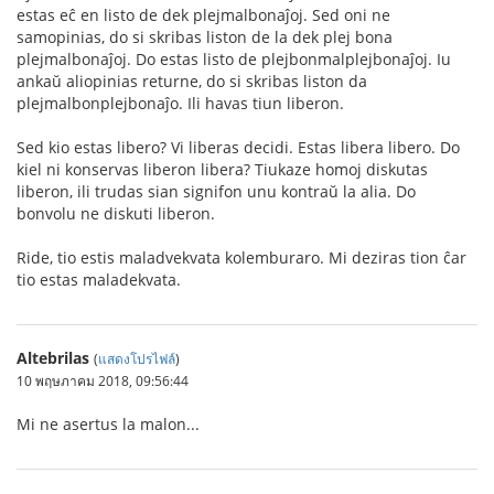
estas eĉ en listo de dek plejmalbonaĵoj. Sed oni ne
samopinias, do si skribas liston de la dek plej bona
plejmalbonaĵoj. Do estas listo de plejbonmalplejbonaĵoj. Iu
ankaŭ aliopinias returne, do si skribas liston da
plejmalbonplejbonaĵo. Ili havas tiun liberon.
Sed kio estas libero? Vi liberas decidi. Estas libera libero. Do
kiel ni konservas liberon libera? Tiukaze homoj diskutas
liberon, ili trudas sian signifon unu kontraŭ la alia. Do
bonvolu ne diskuti liberon.
Ride, tio estis maladvekvata kolemburaro. Mi deziras tion ĉar
tio estas maladekvata.
Altebrilas
(
แสดงโปรไฟล์
)
10 พฤษภาคม 2018, 09:56:44
Mi ne asertus la malon...