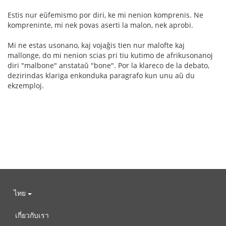
Estis nur eŭfemismo por diri, ke mi nenion komprenis. Ne
kompreninte, mi nek povas aserti la malon, nek aprobi.
Mi ne estas usonano, kaj vojaĝis tien nur malofte kaj
mallonge, do mi nenion scias pri tiu kutimo de afrikusonanoj
diri "malbone" anstataŭ "bone". Por la klareco de la debato,
dezirindas klariga enkonduka paragrafo kun unu aŭ du
ekzemploj.
ไทย
เกี่ยวกับเรา