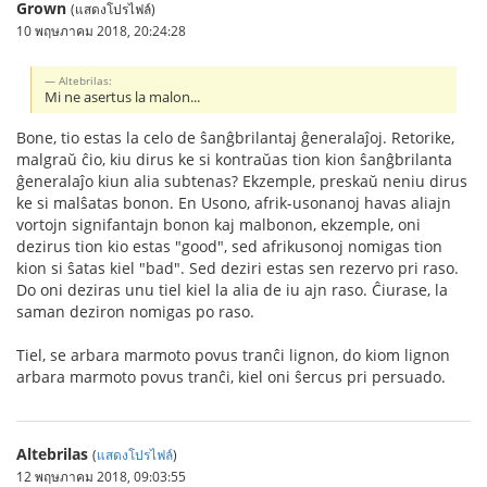
Grown
(แสดงโปรไฟล์)
10 พฤษภาคม 2018, 20:24:28
Altebrilas:
Mi ne asertus la malon...
Bone, tio estas la celo de ŝanĝbrilantaj ĝeneralaĵoj. Retorike,
malgraŭ ĉio, kiu dirus ke si kontraŭas tion kion ŝanĝbrilanta
ĝeneralaĵo kiun alia subtenas? Ekzemple, preskaŭ neniu dirus
ke si malŝatas bonon. En Usono, afrik-usonanoj havas aliajn
vortojn signifantajn bonon kaj malbonon, ekzemple, oni
dezirus tion kio estas "good", sed afrikusonoj nomigas tion
kion si ŝatas kiel "bad". Sed deziri estas sen rezervo pri raso.
Do oni deziras unu tiel kiel la alia de iu ajn raso. Ĉiurase, la
saman deziron nomigas po raso.
Tiel, se arbara marmoto povus tranĉi lignon, do kiom lignon
arbara marmoto povus tranĉi, kiel oni ŝercus pri persuado.
Altebrilas
(
แสดงโปรไฟล์
)
12 พฤษภาคม 2018, 09:03:55