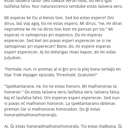
estas laŭvera falso? Sed tiakaze veron neas, do vero iĝas
laŭfalsa falso. Nur naturascienco sendube estas laŭvera vero.
Mi esperas ke ĉiu vi konos tion. Sed kio estas espero? Oni
dirus, laŭ viaj agoj, tio ne estas espero. Mi dirus, "ne, mi diras
nepromise ke mi ne diros tion kion mi pensas pri tio." Mi
esperas ni samopinias pri espereco. Do mi esperas
esperecon. Sed kiel oni povas esperi esperecon se si ne
samopinias pri esperecon? Bone, do, mi espere esperas
esperi esperecon. Aj tio dolorigas mian kapon, do mi vidas
Jutjubon.
"Formale, nun, ni premas al vi ĝin pro la plej bona verkaĵo en
Star Trek Voyager epizodo, Threshold. Gratulon!"
"Spektantarane, ne, tio ne estas honoro. Mi malhonorias la
honoron." Do estas laŭvera vero, laŭfalsa vero, laŭvera falso,
kaj eĉ laufalsa falso. Oni esperas esperi esperecon. Sed nun
si povas eĉ malhonori honoron. La spektantarano obtenas
premon ĉar si malhonoras honoradon. Do ĝi estas
honoradmalhonorhonoraĵo.
Aj. Ĝi estas honoradmalhonorhonoraĵo. Tio estas malbona. Ĝi