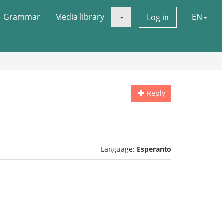
Grammar
Media library
EN
Log in
Reply
Language:
Esperanto