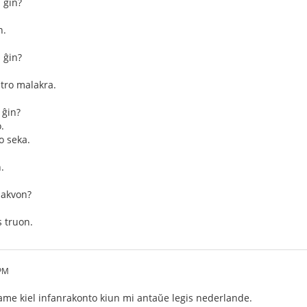
 ĝin?
n.
 ĝin?
 tro malakra.
 ĝin?
.
o seka.
.
 akvon?
 truon.
 PM
ame kiel infanrakonto kiun mi antaŭe legis nederlande.