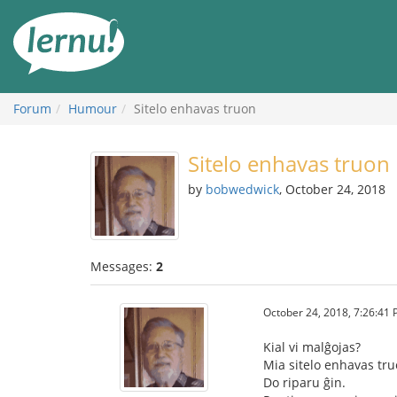
Skip
to
the
content
Forum
Humour
Sitelo enhavas truon
Sitelo enhavas truon
by
bobwedwick
, October 24, 2018
Messages:
2
October 24, 2018, 7:26:41
Kial vi malĝojas?
Mia sitelo enhavas tru
Do riparu ĝin.