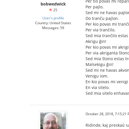
Per tio povas mi repari
bobwedwick
Per pajlo.
25
Sed mi ne havas pajlo
User's profile
Do tranĉu pajlon.
Country: United States
Per kio povas mi tranĉi
Messages: 59
Per via tranĉilo.
Sed mia tranĉilo estas
Akrigu ĝin!
Per kio povas mi akrigi
Per via akriganta ŝtono
Sed mia ŝtono estas tr
Malsekigu ĝin!
Sed mi ne havas akvon
Venigu iom.
En kio povas mi venigi
En via sitelo.
Sed mia sitelo enhavas
October 28, 2018, 7:15:21
Ridinde, kaj preskaŭ s