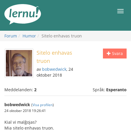
Till
sidans
Meny
innehåll
Forum
Humor
Sitelo enhavas truon
Sitelo enhavas
Svara
truon
av
bobwedwick
, 24
oktober 2018
Meddelanden:
2
Språk:
Esperanto
bobwedwick
(
Visa profilen
)
24 oktober 2018 19:26:41
Kial vi malĝojas?
Mia sitelo enhavas truon.