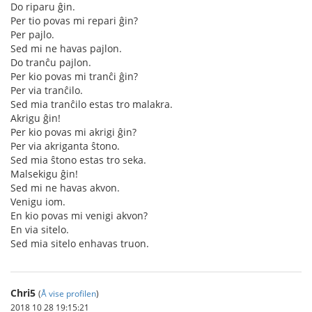
Do riparu ĝin.
Per tio povas mi repari ĝin?
Per pajlo.
Sed mi ne havas pajlon.
Do tranĉu pajlon.
Per kio povas mi tranĉi ĝin?
Per via tranĉilo.
Sed mia tranĉilo estas tro malakra.
Akrigu ĝin!
Per kio povas mi akrigi ĝin?
Per via akriganta ŝtono.
Sed mia ŝtono estas tro seka.
Malsekigu ĝin!
Sed mi ne havas akvon.
Venigu iom.
En kio povas mi venigi akvon?
En via sitelo.
Sed mia sitelo enhavas truon.
Chri5
(
Å vise profilen
)
2018 10 28 19:15:21