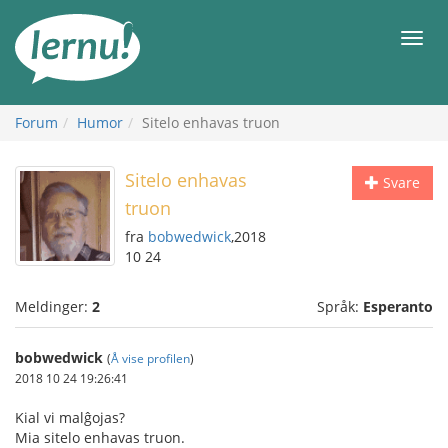
Til
innholdet
Meny
Forum
Humor
Sitelo enhavas truon
Sitelo enhavas
Svare
truon
fra
bobwedwick
,2018
10 24
Meldinger:
2
Språk:
Esperanto
bobwedwick
(
Å vise profilen
)
2018 10 24 19:26:41
Kial vi malĝojas?
Mia sitelo enhavas truon.