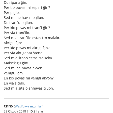
Do riparu ĝin.
Per tio povas mi repari ĝin?
Per pajlo.
Sed mi ne havas pajlon.
Do tranĉu pajlon.
Per kio povas mi tranĉi ĝin?
Per via tranĉilo.
Sed mia tranĉilo estas tro malakra.
Akrigu ĝin!
Per kio povas mi akrigi ĝin?
Per via akriganta ŝtono.
Sed mia ŝtono estas tro seka.
Malsekigu ĝin!
Sed mi ne havas akvon.
Venigu iom.
En kio povas mi venigi akvon?
En via sitelo.
Sed mia sitelo enhavas truon.
Chri5
(
Wasifu wa mtumiaji
)
28 Oktoba 2018 7:15:21 alasiri