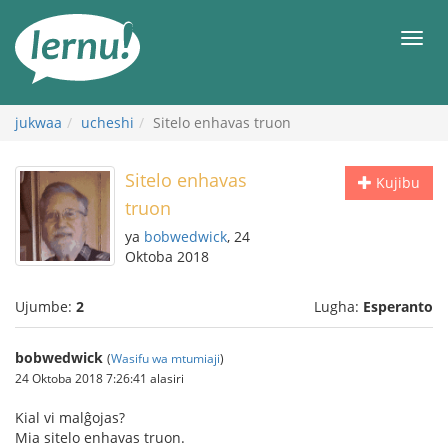
Kwa
maudhui
orod
jukwaa
ucheshi
Sitelo enhavas truon
Sitelo enhavas
Kujibu
truon
ya
bobwedwick
, 24
Oktoba 2018
Ujumbe:
2
Lugha:
Esperanto
bobwedwick
(
Wasifu wa mtumiaji
)
24 Oktoba 2018 7:26:41 alasiri
Kial vi malĝojas?
Mia sitelo enhavas truon.