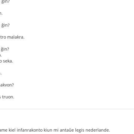
 ĝin?
n.
 ĝin?
 tro malakra.
 ĝin?
.
o seka.
.
 akvon?
 truon.
ame kiel infanrakonto kiun mi antaŭe legis nederlande.