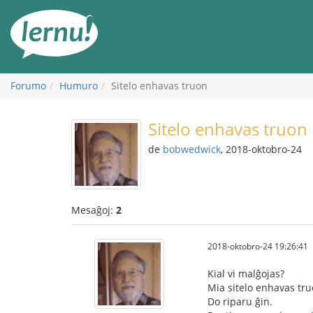
Al
la
enhavo
Forumo
Humuro
Sitelo enhavas truon
Sitelo enhavas truon
de
bobwedwick
, 2018-oktobro-24
Mesaĝoj:
2
2018-oktobro-24 19:26:41
Kial vi malĝojas?
Mia sitelo enhavas tru
Do riparu ĝin.