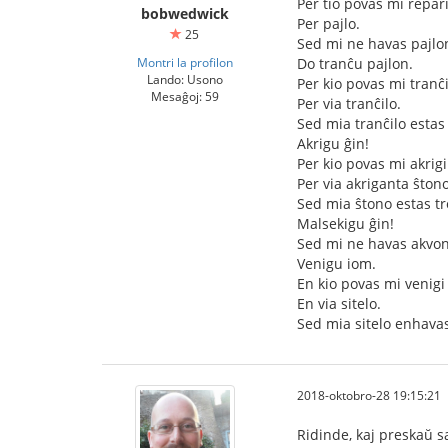
Per tio povas mi repari
bobwedwick
Per pajlo.
25
Sed mi ne havas pajlo
Montri la profilon
Do tranĉu pajlon.
Lando: Usono
Per kio povas mi tranĉi
Mesaĝoj: 59
Per via tranĉilo.
Sed mia tranĉilo estas
Akrigu ĝin!
Per kio povas mi akrigi
Per via akriganta ŝtono
Sed mia ŝtono estas tr
Malsekigu ĝin!
Sed mi ne havas akvon
Venigu iom.
En kio povas mi venigi
En via sitelo.
Sed mia sitelo enhavas
2018-oktobro-28 19:15:21
Ridinde, kaj preskaŭ s